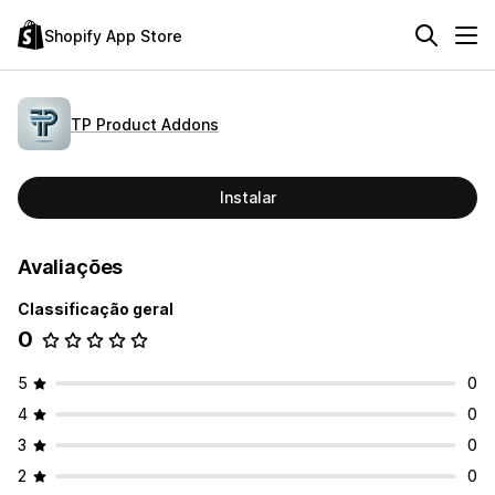
Shopify App Store
TP Product Addons
Instalar
Avaliações
Classificação geral
0
5
0
4
0
3
0
2
0