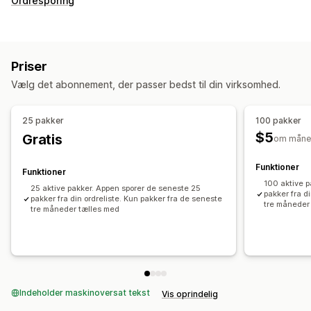
Ordresporing
Priser
Vælg det abonnement, der passer bedst til din virksomhed.
25 pakker
100 pakker
$5
Gratis
om måne
Funktioner
Funktioner
100 aktive 
25 aktive pakker. Appen sporer de seneste 25
pakker fra d
pakker fra din ordreliste. Kun pakker fra de seneste
tre måneder
tre måneder tælles med
Indeholder maskinoversat tekst
Vis oprindelig