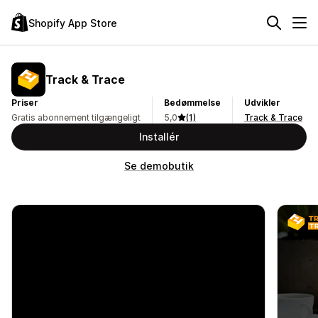
Shopify App Store
Track & Trace
Priser
Bedømmelse
Udvikler
Gratis abonnement tilgængeligt
5,0
(1)
Track & Trace
Installér
Se demobutik