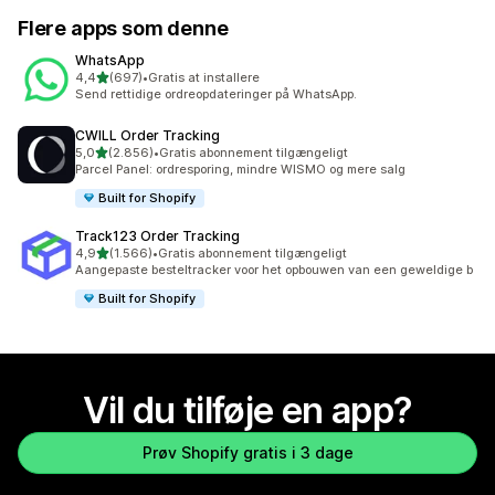
Flere apps som denne
WhatsApp
ud af 5 stjerner
4,4
(697)
•
Gratis at installere
697 anmeldelser i alt
Send rettidige ordreopdateringer på WhatsApp.
CWILL Order Tracking
ud af 5 stjerner
5,0
(2.856)
•
Gratis abonnement tilgængeligt
2856 anmeldelser i alt
Parcel Panel: ordresporing, mindre WISMO og mere salg
Built for Shopify
Track123 Order Tracking
ud af 5 stjerner
4,9
(1.566)
•
Gratis abonnement tilgængeligt
1566 anmeldelser i alt
Aangepaste besteltracker voor het opbouwen van een geweldige b
Built for Shopify
Vil du tilføje en app?
Prøv Shopify gratis i 3 dage