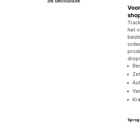
Se demobutik
Voor
shop
Trac
het 
besli
orde
prod
drop
Be
Ze
Aut
Ver
Kra
Sprog