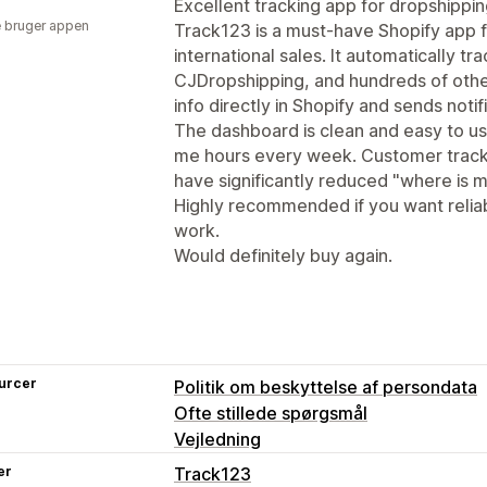
Excellent tracking app for dropshippi
 bruger appen
Track123 is a must-have Shopify app 
international sales. It automatically t
CJDropshipping, and hundreds of othe
info directly in Shopify and sends noti
The dashboard is clean and easy to u
me hours every week. Customer tracki
have significantly reduced "where is m
Highly recommended if you want reliab
work.
Would definitely buy again.
urcer
Politik om beskyttelse af persondata
Ofte stillede spørgsmål
Vejledning
er
Track123