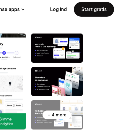
se apps
Log ind
Start gratis
+ 4 mere