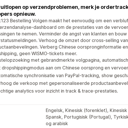
uitlopen op verzendproblemen, merk je ordertrac
pers opnieuw.
k123 Bestelling Volgen maakt het eenvoudig om een verblu
verzendanalyse-dashboard om de prestaties van de vervoer
ssingen te nemen. Verminder de angst van klanten en bouw 
rstatusmeldingen. Verhoog de omzet door cross-selling va
uctaanbevelingen. Verberg Chinese oorspronginformatie en
shipping, geen WISMO-tickets meer.
stelopzoeking met gebrandmerkte volgpagina, automatisch
t dropshippingmodus aan om Chinese oorsprong en vervoer
omatische synchronisatie van PayPal-tracking, show gesch
hoog de verkoop met gepersonaliseerde productaanbeveling
chtige analytics voor inzicht in track & trace-prestaties.
Engelsk, Kinesisk (forenklet), Kinesisk 
Spansk, Portugisisk (Portugal), Tyrkisk
og arabisk