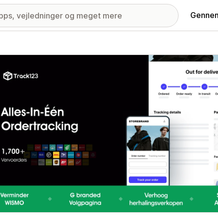
Gennem
ri med udvalgte billeder