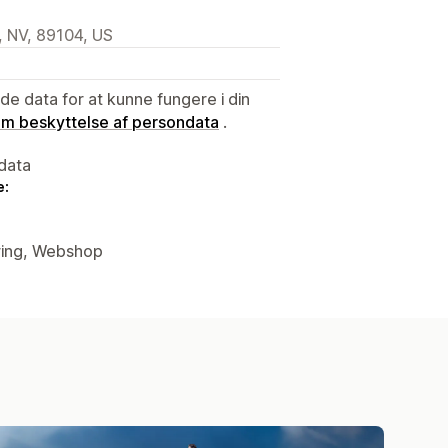
, NV, 89104, US
e data for at kunne fungere i din
 om beskyttelse af persondata
.
data
e:
ring, Webshop