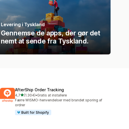
Levering i Tyskland
Gennemse de apps, der gør det
nemt at sende fra Tyskland.
AfterShip Order Tracking
ud af 5 stjerner
4,7
(1.304)
•
Gratis at installere
1304 anmeldelser i alt
Færre WISMO-henvendelser med brandet sporing af
ordrer
Built for Shopify