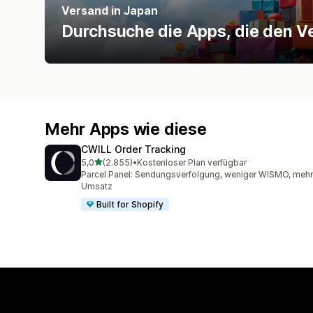
Versand in Japan
Durchsuche die Apps, die den Ve
Mehr Apps wie diese
CWILL Order Tracking
von 5 Sternen
5,0
(2.855)
•
Kostenloser Plan verfügbar
2855 Rezensionen insgesamt
Parcel Panel: Sendungsverfolgung, weniger WISMO, mehr
Umsatz
Built for Shopify