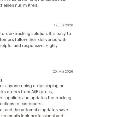
 einen nur im Kreis.
17. Juli 2026
 order-tracking solution. It is easy to
omers follow their deliveries with
helpful and responsive. Highly
20. Mai 2026
ng
for anyone doing dropshipping or
racks orders from AliExpress,
r suppliers and updates the tracking
fications to customers.
se, and the automatic updates save
ng emails look professional and