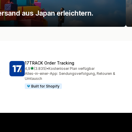
rsand aus Japan erleichtern.
17TRACK Order Tracking
von 5 Sternen
4,9
(3.835)
•
Kostenloser Plan verfügbar
3835 Rezensionen insgesamt
Alles-in-einer-App: Sendungsverfolgung, Retouren &
Umtausch
Built for Shopify