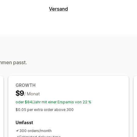
Tracking
Versand
Trackingseite mit Branding
Seite für
Etiketten und Verpackung
Tracking in Echtzeit
Benutzerdefinier
Lieferdatum
Bestellsynchronisierung
Voraussichtliches Lieferdatum
Global
Versanddienstleisterauswahl
Export von Bestellungen
Verschieden
Analysen
Maskierung Versanddienstl
Verwaltung von Lieferungen
Bestellsynchronisierung
Tracking in 
Benachrichtigungen
hmen passt.
Tracking-Seite mit Branding
E-Mail-
E-Mail
Benachrichtigungen in Echtzei
Versandanalysen
Benutzerdefinierte Benachrichtigung
GROWTH
$9
/ Monat
oder $84/Jahr mit einer Ersparnis von 22 %
$0.05 per extra order above 300
Umfasst
300 orders/month