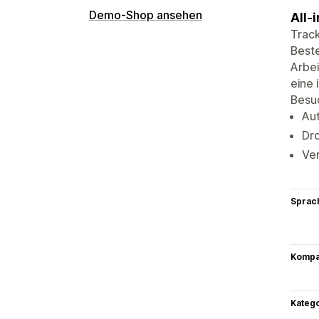
Demo-Shop ansehen
All-
Track
Beste
Arbei
eine 
Besuc
Au
Dro
Ver
Sprac
Kompat
Kateg