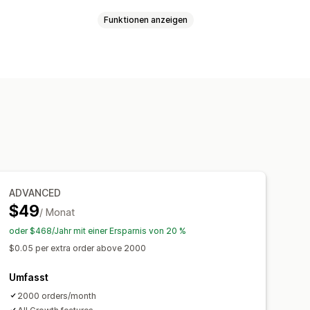
Funktionen anzeigen
 die Bestellungssuche
ter Tracking-Link
Übersetzung
Mehrere Sprachen
es Tracking
Dashboards
e Versanddienstleister
API
eister
Echtzeit
Benachrichtigungen
Bestellupdates
t
SMS
Übersetzung
en
Automatisierungen
ADVANCED
$49
/ Monat
oder $468/Jahr mit einer Ersparnis von 20 %
$0.05 per extra order above 2000
Umfasst
2000 orders/month