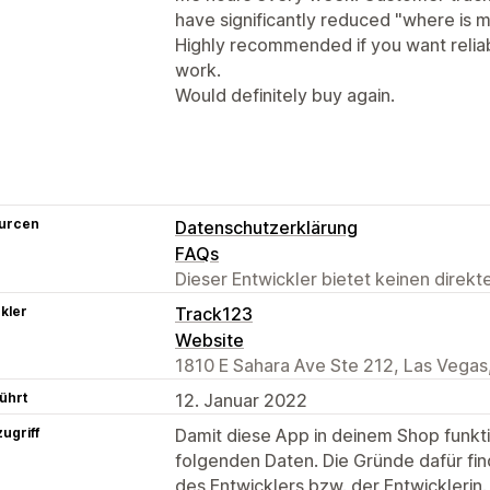
have significantly reduced "where is m
Highly recommended if you want reliab
work.
Would definitely buy again.
urcen
Datenschutzerklärung
FAQs
Dieser Entwickler bietet keinen direk
kler
Track123
Website
1810 E Sahara Ave Ste 212, Las Vegas
ührt
12. Januar 2022
ugriff
Damit diese App in deinem Shop funktio
folgenden Daten. Die Gründe dafür fin
des Entwicklers bzw. der Entwicklerin.