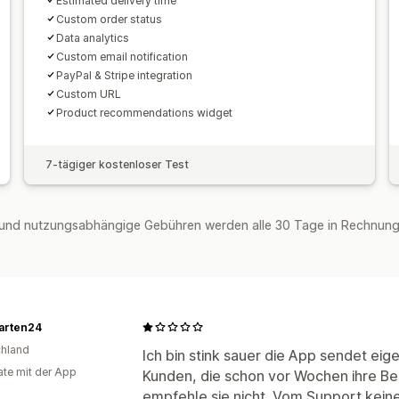
Estimated delivery time
Custom order status
Data analytics
Custom email notification
PayPal & Stripe integration
Custom URL
Product recommendations widget
7-tägiger kostenloser Test
und nutzungsabhängige Gebühren werden alle 30 Tage in Rechnung 
rten24
hland
Ich bin stink sauer die App sendet eig
te mit der App
Kunden, die schon vor Wochen ihre Be
empfehle sie nicht. Vom Support keine 