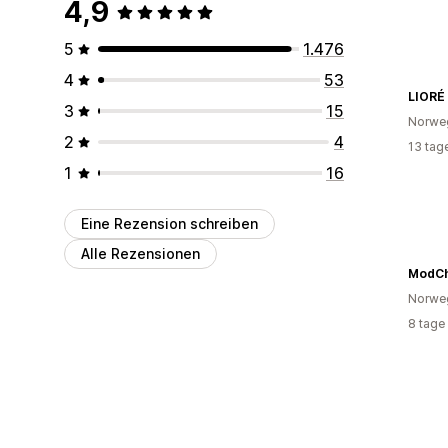
4,9
5
1.476
4
53
LIORÉ
3
15
Norwe
2
4
13 tag
1
16
Eine Rezension schreiben
Alle Rezensionen
ModC
Norwe
8 tage