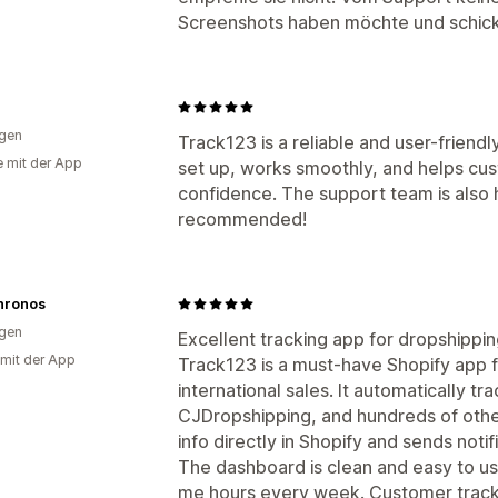
Screenshots haben möchte und schickt
gen
Track123 is a reliable and user-friendly
e mit der App
set up, works smoothly, and helps cust
confidence. The support team is also 
recommended!
hronos
gen
Excellent tracking app for dropshippi
 mit der App
Track123 is a must-have Shopify app 
international sales. It automatically t
CJDropshipping, and hundreds of othe
info directly in Shopify and sends noti
The dashboard is clean and easy to u
me hours every week. Customer tracki