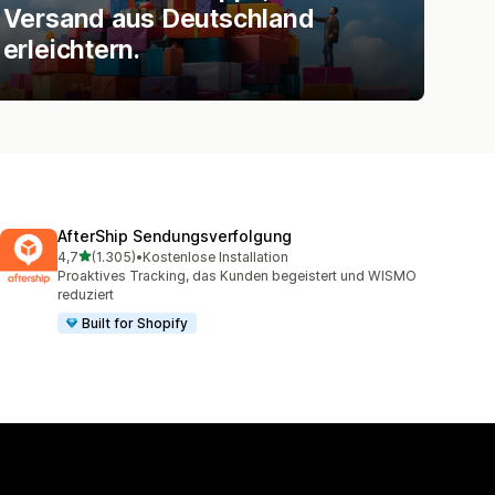
Versand aus Deutschland
erleichtern.
AfterShip Sendungsverfolgung
von 5 Sternen
4,7
(1.305)
•
Kostenlose Installation
1305 Rezensionen insgesamt
Proaktives Tracking, das Kunden begeistert und WISMO
reduziert
Built for Shopify