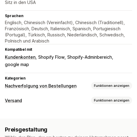
Sitz in den USA
Sprachen
Englisch, Chinesisch (Vereinfacht), Chinesisch (Traditionell),
Französisch, Deutsch, Italienisch, Spanisch, Portugiesisch
(Portugal), Türkisch, Russisch, Niederländisch, Schwedisch,
Polnisch und Arabisch
Kompatibel mit
Kundenkonten
Shopify Flow
Shopify-Adminbereich
google map
Kategorien
Nachverfolgung von Bestellungen
Funktionen anzeigen
Tracking
Versand
Funktionen anzeigen
Trackingseite mit Branding
Seite für die Bestellungssuche
Etiketten und Verpackung
Tracking in Echtzeit
Benutzerdefinierter Tracking-Link
Lieferdatum
Bestellsynchronisierung
Mehrere Sprachen
Übersetzung
Voraussichtliches Lieferdatum
Preisgestaltung
Versanddienstleisterauswahl
Globales Tracking
Dashboards
Export von Bestellungen