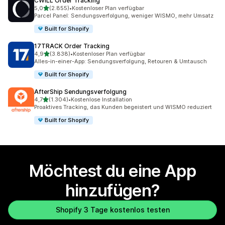
CWILL Order Tracking
von 5 Sternen
5,0
(2.855)
•
Kostenloser Plan verfügbar
2855 Rezensionen insgesamt
Parcel Panel: Sendungsverfolgung, weniger WISMO, mehr Umsatz
Built for Shopify
17TRACK Order Tracking
von 5 Sternen
4,9
(3.838)
•
Kostenloser Plan verfügbar
3838 Rezensionen insgesamt
Alles-in-einer-App: Sendungsverfolgung, Retouren & Umtausch
Built for Shopify
AfterShip Sendungsverfolgung
von 5 Sternen
4,7
(1.304)
•
Kostenlose Installation
1304 Rezensionen insgesamt
Proaktives Tracking, das Kunden begeistert und WISMO reduziert
Built for Shopify
Möchtest du eine App
hinzufügen?
Shopify 3 Tage kostenlos testen