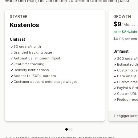
Wähle den Plan, der am besten zu deinem Unternehmen passt.
Verschiedene Versanddienstleister
API
Analysen
Verwaltung von Lieferungen
Maskierung Versanddienstleister
Bestellsynchronisierung
Tracking in Echtzeit
STARTER
GROWTH
Tracking-Seite mit Branding
E-Mail-Benachrichtigungen
Benachrichtigungen
$9
Kostenlos
/ Monat
Bestellupdates
Versandanalysen
E-Mail
Benachrichtigungen in Echtzeit
SMS
Übersetzung
oder $84/Jahr 
Benutzerdefinierte Benachrichtigungen
Automatisierungen
$0.05 per ext
Umfasst
50 orders/month
Umfasst
Branded tracking page
Automatical shipment import
300 orders/
Real-time tracking
Estimated de
Delivery notifications
Custom orde
Access to 1500+ carriers
Data analyt
Customer account orders page widget
Custom email
PayPal & Str
Custom URL
Product rec
7-tägiger kos