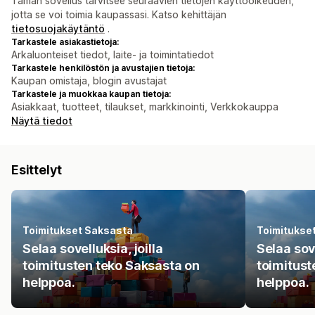
Tämän sovellus tarvitsee seuraavien tietojen käyttöoikeuden,
jotta se voi toimia kaupassasi. Katso kehittäjän
tietosuojakäytäntö
.
Tarkastele asiakastietoja:
Arkaluonteiset tiedot, laite- ja toimintatiedot
Tarkastele henkilöstön ja avustajien tietoja:
Kaupan omistaja, blogin avustajat
Tarkastele ja muokkaa kaupan tietoja:
Asiakkaat, tuotteet, tilaukset, markkinointi, Verkkokauppa
Näytä tiedot
Esittelyt
Toimitukset Saksasta
Toimitukse
Selaa sovelluksia, joilla
Selaa sove
toimitusten teko Saksasta on
toimitust
helppoa.
helppoa.