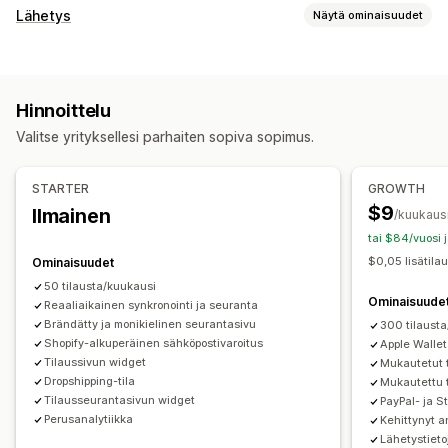
Seuranta
Lähetys
Näytä ominaisuudet
Brändätty seurantasivu
Tilausten hakusivu
Tarrat ja pakkaukset
Reaaliaikainen seuranta
Mukautettu seurantalinkki
Toimituspäivä
Tilausten synkronointi
Monikielisyys
Käännös
Arvioitu toimituspäivä
Hinnoittelu
Kuljetuspalvelun valinta
Maailmanlaajuinen seuranta
Dashboardit
Tilausten vienti
Valitse yrityksellesi parhaiten sopiva sopimus.
Multi-carrier
API
Analytiikka
Kuljetuspalvelun piilotus
Lähetysten hallinnointi
Tilausten synkronointi
Reaaliaikainen seuranta
Ilmoitukset
STARTER
GROWTH
Brändätty seurantasivu
Sähköposti-ilmoitukset
Sähköposti
Reaaliaikaiset ilmoitukset
SMS
Käännös
$9
Ilmainen
/kuukaus
Tilauspäivitykset
Toimitusten analytiikka
Mukautetut ilmoitukset
Automaatiot
tai $84/vuosi 
$0,05 lisätila
Ominaisuudet
50 tilausta/kuukausi
Ominaisuude
Reaaliaikainen synkronointi ja seuranta
Brändätty ja monikielinen seurantasivu
300 tilaust
Shopify-alkuperäinen sähköpostivaroitus
Apple Walle
Tilaussivun widget
Mukautetut t
Dropshipping-tila
Mukautettu t
Tilausseurantasivun widget
PayPal- ja S
Perusanalytiikka
Kehittynyt a
Lähetystieto