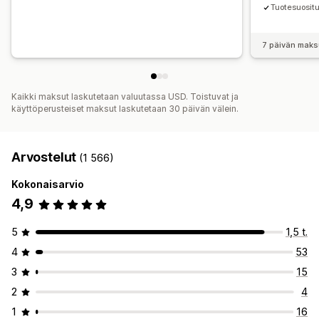
Tuotesuosit
7 päivän maks
Kaikki maksut laskutetaan valuutassa USD. Toistuvat ja
käyttöperusteiset maksut laskutetaan 30 päivän välein.
Arvostelut
(1 566)
Kokonaisarvio
4,9
5
1,5 t.
4
53
3
15
2
4
1
16