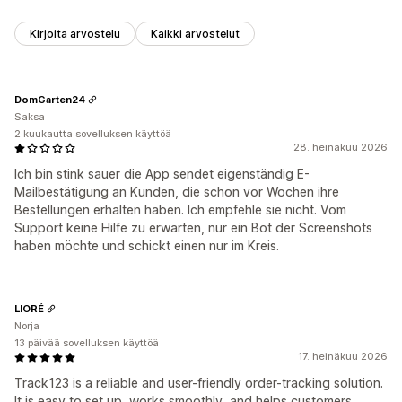
Kirjoita arvostelu
Kaikki arvostelut
DomGarten24
Saksa
2 kuukautta sovelluksen käyttöä
28. heinäkuu 2026
Ich bin stink sauer die App sendet eigenständig E-
Mailbestätigung an Kunden, die schon vor Wochen ihre
Bestellungen erhalten haben. Ich empfehle sie nicht. Vom
Support keine Hilfe zu erwarten, nur ein Bot der Screenshots
haben möchte und schickt einen nur im Kreis.
LIORÉ
Norja
13 päivää sovelluksen käyttöä
17. heinäkuu 2026
Track123 is a reliable and user-friendly order-tracking solution.
It is easy to set up, works smoothly, and helps customers