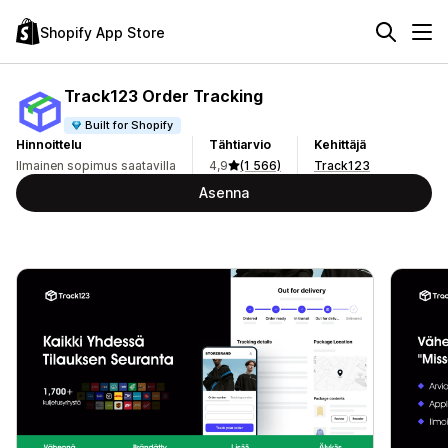
Shopify App Store
Track123 Order Tracking
Built for Shopify
Hinnoittelu
Tähtiarvio
Kehittäjä
Ilmainen sopimus saatavilla
4,9
(1 566)
Track123
Asenna