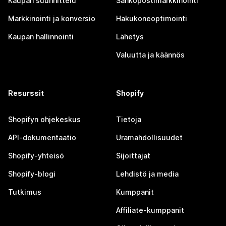
Kaupan suunnittelu
Sähköpostimarkkinointi
Markkinointi ja konversio
Hakukoneoptimointi
Kaupan hallinnointi
Lähetys
Valuutta ja käännös
Resurssit
Shopify
Shopifyn ohjekeskus
Tietoja
API-dokumentaatio
Uramahdollisuudet
Shopify-yhteisö
Sijoittajat
Shopify-blogi
Lehdistö ja media
Tutkimus
Kumppanit
Affiliate-kumppanit