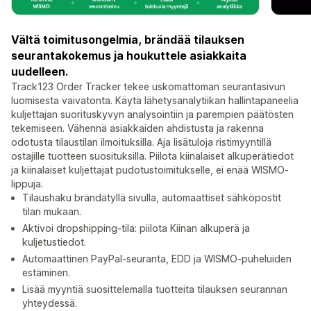
Vältä toimitusongelmia, brändää tilauksen
seurantakokemus ja houkuttele asiakkaita
uudelleen.
Track123 Order Tracker tekee uskomattoman seurantasivun
luomisesta vaivatonta. Käytä lähetysanalytiikan hallintapaneelia
kuljettajan suorituskyvyn analysointiin ja parempien päätösten
tekemiseen. Vähennä asiakkaiden ahdistusta ja rakenna
odotusta tilaustilan ilmoituksilla. Aja lisätuloja ristimyyntillä
ostajille tuotteen suosituksilla. Piilota kiinalaiset alkuperätiedot
ja kiinalaiset kuljettajat pudotustoimitukselle, ei enää WISMO-
lippuja.
Tilaushaku brändätyllä sivulla, automaattiset sähköpostit
tilan mukaan.
Aktivoi dropshipping-tila: piilota Kiinan alkuperä ja
kuljetustiedot.
Automaattinen PayPal-seuranta, EDD ja WISMO-puheluiden
estäminen.
Lisää myyntiä suosittelemalla tuotteita tilauksen seurannan
yhteydessä.