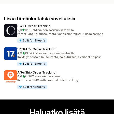
Lisää tämänkaltaisia sovelluksia
CWILL Order Tracking
/ 5 tähteä
5,0
(2 857)
•
Ilmainen sopimus saatavilla
2857 arvostelua yhteensä
Parcel Panel: tilausseuranta, vähemmän WISMO, lisää myyntiä
Built for Shopify
17TRACK Order Tracking
/ 5 tähteä
4,9
(3 824)
•
Ilmainen sopimus saatavilla
3824 arvostelua yhteensä
Kaikki yhdessä: tilauseuranta, palautukset ja vaihdot helposti
Built for Shopify
AfterShip Order Tracking
/ 5 tähteä
4,6
(1 307)
•
Ilmainen asennus
1307 arvostelua yhteensä
Reduce WISMO with branded order tracking
Built for Shopify
Haluatko lisätä