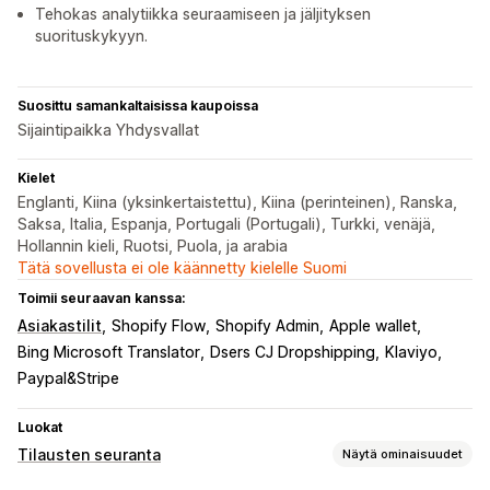
Tehokas analytiikka seuraamiseen ja jäljityksen
suorituskykyyn.
Suosittu samankaltaisissa kaupoissa
Sijaintipaikka Yhdysvallat
Kielet
Englanti, Kiina (yksinkertaistettu), Kiina (perinteinen), Ranska,
Saksa, Italia, Espanja, Portugali (Portugali), Turkki, venäjä,
Hollannin kieli, Ruotsi, Puola, ja arabia
Tätä sovellusta ei ole käännetty kielelle Suomi
Toimii seuraavan kanssa:
Asiakastilit
Shopify Flow
Shopify Admin
Apple wallet
Bing Microsoft Translator
Dsers CJ Dropshipping
Klaviyo
Paypal&Stripe
Luokat
Tilausten seuranta
Näytä ominaisuudet