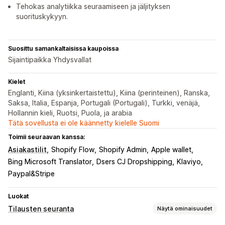
Tehokas analytiikka seuraamiseen ja jäljityksen
suorituskykyyn.
Suosittu samankaltaisissa kaupoissa
Sijaintipaikka Yhdysvallat
Kielet
Englanti, Kiina (yksinkertaistettu), Kiina (perinteinen), Ranska,
Saksa, Italia, Espanja, Portugali (Portugali), Turkki, venäjä,
Hollannin kieli, Ruotsi, Puola, ja arabia
Tätä sovellusta ei ole käännetty kielelle Suomi
Toimii seuraavan kanssa:
Asiakastilit
Shopify Flow
Shopify Admin
Apple wallet
Bing Microsoft Translator
Dsers CJ Dropshipping
Klaviyo
Paypal&Stripe
Luokat
Tilausten seuranta
Näytä ominaisuudet