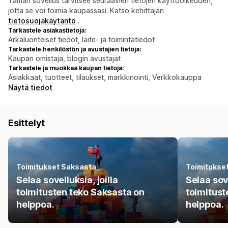
Tämän sovellus tarvitsee seuraavien tietojen käyttöoikeuden,
jotta se voi toimia kaupassasi. Katso kehittäjän
tietosuojakäytäntö
.
Tarkastele asiakastietoja:
Arkaluonteiset tiedot, laite- ja toimintatiedot
Tarkastele henkilöstön ja avustajien tietoja:
Kaupan omistaja, blogin avustajat
Tarkastele ja muokkaa kaupan tietoja:
Asiakkaat, tuotteet, tilaukset, markkinointi, Verkkokauppa
Näytä tiedot
Esittelyt
Toimitukset Saksasta
Toimitukse
Selaa sovelluksia, joilla
Selaa sove
toimitusten teko Saksasta on
toimitust
helppoa.
helppoa.