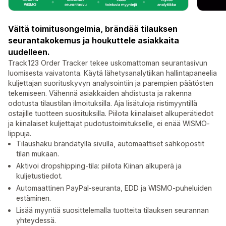
Vältä toimitusongelmia, brändää tilauksen
seurantakokemus ja houkuttele asiakkaita
uudelleen.
Track123 Order Tracker tekee uskomattoman seurantasivun
luomisesta vaivatonta. Käytä lähetysanalytiikan hallintapaneelia
kuljettajan suorituskyvyn analysointiin ja parempien päätösten
tekemiseen. Vähennä asiakkaiden ahdistusta ja rakenna
odotusta tilaustilan ilmoituksilla. Aja lisätuloja ristimyyntillä
ostajille tuotteen suosituksilla. Piilota kiinalaiset alkuperätiedot
ja kiinalaiset kuljettajat pudotustoimitukselle, ei enää WISMO-
lippuja.
Tilaushaku brändätyllä sivulla, automaattiset sähköpostit
tilan mukaan.
Aktivoi dropshipping-tila: piilota Kiinan alkuperä ja
kuljetustiedot.
Automaattinen PayPal-seuranta, EDD ja WISMO-puheluiden
estäminen.
Lisää myyntiä suosittelemalla tuotteita tilauksen seurannan
yhteydessä.