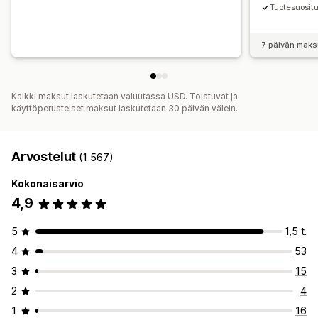
Tuotesuosit
7 päivän maks
Kaikki maksut laskutetaan valuutassa USD. Toistuvat ja
käyttöperusteiset maksut laskutetaan 30 päivän välein.
Arvostelut
(1 567)
Kokonaisarvio
4,9
5
1,5 t.
4
53
3
15
2
4
1
16