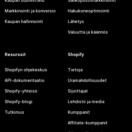
Kaupan suunnittelu
Sähköpostimarkkinointi
Markkinointi ja konversio
Hakukoneoptimointi
Kaupan hallinnointi
Lähetys
Valuutta ja käännös
Resurssit
Shopify
Shopifyn ohjekeskus
Tietoja
API-dokumentaatio
Uramahdollisuudet
Shopify-yhteisö
Sijoittajat
Shopify-blogi
Lehdistö ja media
Tutkimus
Kumppanit
Affiliate-kumppanit