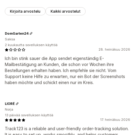
Kirjoita arvostelu
Kaikki arvostelut
DomGarten24
Saksa
2 kuukautta sovelluksen käyttöä
28. heinäkuu 2026
Ich bin stink sauer die App sendet eigenständig E-
Mailbestätigung an Kunden, die schon vor Wochen ihre
Bestellungen erhalten haben. Ich empfehle sie nicht. Vom
Support keine Hilfe zu erwarten, nur ein Bot der Screenshots
haben möchte und schickt einen nur im Kreis.
LIORÉ
Norja
13 päivää sovelluksen käyttöä
17. heinäkuu 2026
Track123 is a reliable and user-friendly order-tracking solution.
It is easy to set up, works smoothly, and helps customers