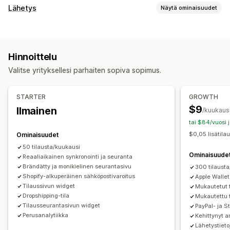
Seuranta
Lähetys
Näytä ominaisuudet
Brändätty seurantasivu
Tilausten hakusivu
Tarrat ja pakkaukset
Reaaliaikainen seuranta
Mukautettu seurantalinkki
Toimituspäivä
Tilausten synkronointi
Monikielisyys
Käännös
Arvioitu toimituspäivä
Hinnoittelu
Kuljetuspalvelun valinta
Maailmanlaajuinen seuranta
Dashboardit
Tilausten vienti
Valitse yrityksellesi parhaiten sopiva sopimus.
Multi-carrier
API
Analytiikka
Kuljetuspalvelun piilotus
Lähetysten hallinnointi
Tilausten synkronointi
Reaaliaikainen seuranta
Ilmoitukset
STARTER
GROWTH
Brändätty seurantasivu
Sähköposti-ilmoitukset
Sähköposti
Reaaliaikaiset ilmoitukset
SMS
Käännös
$9
Ilmainen
/kuukaus
Tilauspäivitykset
Toimitusten analytiikka
Mukautetut ilmoitukset
Automaatiot
tai $84/vuosi 
$0,05 lisätila
Ominaisuudet
50 tilausta/kuukausi
Ominaisuude
Reaaliaikainen synkronointi ja seuranta
Brändätty ja monikielinen seurantasivu
300 tilaust
Shopify-alkuperäinen sähköpostivaroitus
Apple Walle
Tilaussivun widget
Mukautetut t
Dropshipping-tila
Mukautettu t
Tilausseurantasivun widget
PayPal- ja S
Perusanalytiikka
Kehittynyt a
Lähetystieto