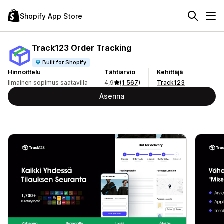
Shopify App Store
Track123 Order Tracking
Built for Shopify
Hinnoittelu
Tähtiarvio
Kehittäjä
Ilmainen sopimus saatavilla
4,9
(1 567)
Track123
Asenna