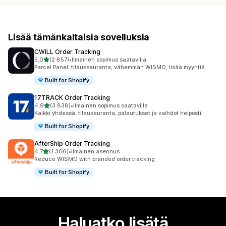
Lisää tämänkaltaisia sovelluksia
CWILL Order Tracking
/ 5 tähteä
5,0
(2 857)
•
Ilmainen sopimus saatavilla
2857 arvostelua yhteensä
Parcel Panel: tilausseuranta, vähemmän WISMO, lisää myyntiä
Built for Shopify
17TRACK Order Tracking
/ 5 tähteä
4,9
(3 838)
•
Ilmainen sopimus saatavilla
3838 arvostelua yhteensä
Kaikki yhdessä: tilauseuranta, palautukset ja vaihdot helposti
Built for Shopify
AfterShip Order Tracking
/ 5 tähteä
4,7
(1 306)
•
Ilmainen asennus
1306 arvostelua yhteensä
Reduce WISMO with branded order tracking
Built for Shopify
Haluatko lisätä