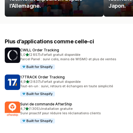
l’Allemagne.
Japon.
Plus d’applications comme celle-ci
CWILL Order Tracking
étoile(s) sur 5
5,0
(2 857)
•
Forfait gratuit disponible
2857 avis au total
Parcel Panel : suivi colis, moins de WISMO et plus de ventes
Built for Shopify
17TRACK Order Tracking
étoile(s) sur 5
4,9
(3 837)
•
Forfait gratuit disponible
3837 avis au total
Tout-en-un : suivi, retours et échanges en toute simplicité
Built for Shopify
Suivi de commande AfterShip
étoile(s) sur 5
4,7
(1 305)
•
Installation gratuite
1305 avis au total
Suivi proactif pour réduire les réclamations clients
Built for Shopify