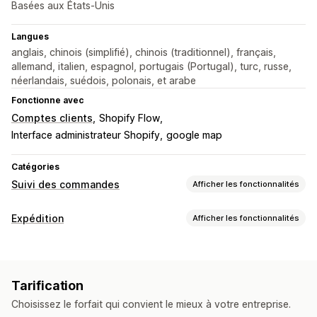
Basées aux États-Unis
Langues
anglais, chinois (simplifié), chinois (traditionnel), français,
allemand, italien, espagnol, portugais (Portugal), turc, russe,
néerlandais, suédois, polonais, et arabe
Fonctionne avec
Comptes clients
Shopify Flow
Interface administrateur Shopify
google map
Catégories
Suivi des commandes
Afficher les fonctionnalités
Suivi
Expédition
Afficher les fonctionnalités
Page de suivi à l’image de la marque
Étiquettes et emballages
Page de recherche de commande
Suivi en temps réel
Date de livraison
Synchronisation des commandes
Lien de suivi personnalisé
Traduction
Tarification
Multilingue
Sélection du transporteur
Date de livraison estimée
Suivi global
Tableaux de bord
Choisissez le forfait qui convient le mieux à votre entreprise.
Exportation de commande
Multi-transporteur
API
Gestion des expéditions