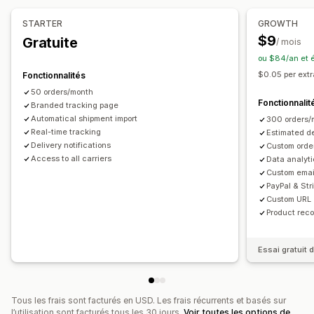
Analyses de données
Masquage du transporteur
Synchronisation des commandes
Suivi en temps réel
STARTER
GROWTH
Page de suivi à l’image de la marque
Notifications
$9
Gratuite
/ mois
Notifications par e-mail
Mises à jour des commandes
E-mail
Notifications en temps réel
SMS
Traduction
ou $84/an et 
Analyses de données d’expédition
Notifications personnalisées
Automatisations
$0.05 per ext
Fonctionnalités
50 orders/month
Fonctionnalit
Branded tracking page
Automatical shipment import
300 orders/
Real-time tracking
Estimated de
Delivery notifications
Custom orde
Access to all carriers
Data analyt
Custom email
PayPal & Str
Custom URL
Product rec
Essai gratuit d
Tous les frais sont facturés en USD. Les frais récurrents et basés sur
l’utilisation sont facturés tous les 30 jours.
Voir toutes les options de