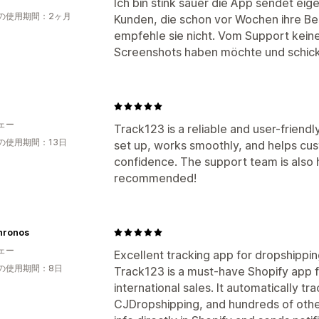
Ich bin stink sauer die App sendet eig
の使用期間：2ヶ月
Kunden, die schon vor Wochen ihre Be
empfehle sie nicht. Vom Support keine 
Screenshots haben möchte und schickt
ェー
Track123 is a reliable and user-friendly
の使用期間：13日
set up, works smoothly, and helps cust
confidence. The support team is also 
recommended!
hronos
ェー
Excellent tracking app for dropshippi
の使用期間：8日
Track123 is a must-have Shopify app 
international sales. It automatically t
CJDropshipping, and hundreds of othe