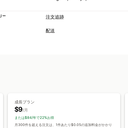
リー
注文追跡
追跡
配送
ブランド化された追跡ページ
注文検索
ラベルと梱包
カスタム追跡リンク
翻訳
配達予定日
配達日
注文の同期
複数言語
配送業者
注文のエクスポート
複数の配送業者
A
配送品の管理
通知
注文の同期
リアルタイム追跡
ブラン
メール
リアルタイム通知
SMS
翻訳
注文の更新
配送分析
成長プラン
$9
/月
または$84/年で22%お得
月300件を超える注文は、1件あたり$0.05の追加料金がかかり