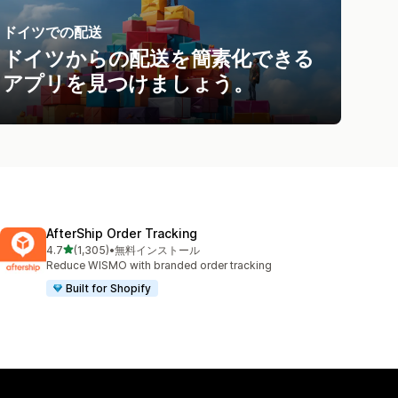
ドイツでの配送
ドイツからの配送を簡素化できる
アプリを見つけましょう。
AfterShip Order Tracking
5つ星中
4.7
(1,305)
•
無料インストール
合計レビュー数：1305件
Reduce WISMO with branded order tracking
Built for Shopify