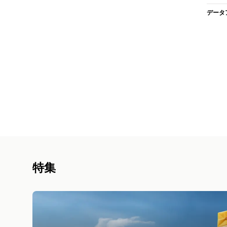
データ
特集