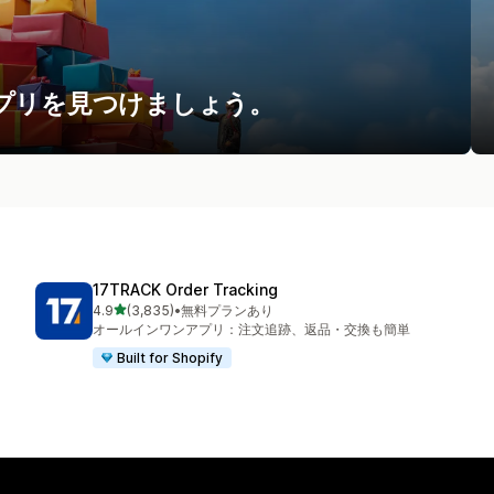
プリを見つけましょう。
17TRACK Order Tracking
5つ星中
4.9
(3,835)
•
無料プランあり
合計レビュー数：3835件
オールインワンアプリ：注文追跡、返品・交換も簡単
Built for Shopify