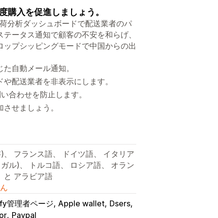
度購入を促進しましょう。
。出荷分析ダッシュボードで配送業者のパ
ステータス通知で顧客の不安を和らげ、
ロップシッピングモードで中国からの出
じた自動メール通知。
ドや配送業者を非表示にします。
の問い合わせを防止します。
加させましょう。
体字)、 フランス語、 ドイツ語、 イタリア
トガル)、 トルコ語、 ロシア語、 オラン
、と アラビア語
ん
pify管理者ページ
Apple wallet
Dsers
or
Paypal