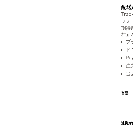
配送
Tr
フォ
期待
荷元
ブ
ド
P
注
追
言語
連携対