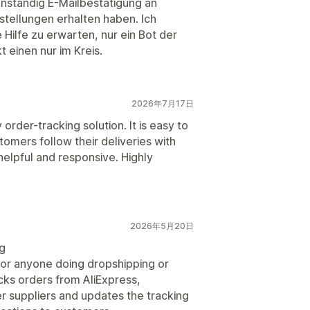
enständig E-Mailbestätigung an
stellungen erhalten haben. Ich
Hilfe zu erwarten, nur ein Bot der
 einen nur im Kreis.
2026年7月17日
 order-tracking solution. It is easy to
omers follow their deliveries with
helpful and responsive. Highly
2026年5月20日
ng
for anyone doing dropshipping or
racks orders from AliExpress,
r suppliers and updates the tracking