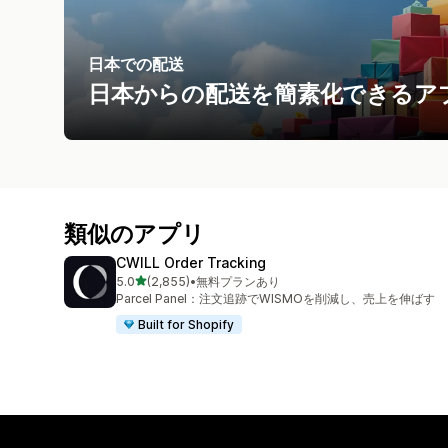
日本での配送
日本からの配送を簡素化できるア
類似のアプリ
CWILL Order Tracking
5つ星中
5.0
(2,855)
•
無料プランあり
合計レビュー数：2855件
Parcel Panel：注文追跡でWISMOを削減し、売上を伸ばす
Built for Shopify