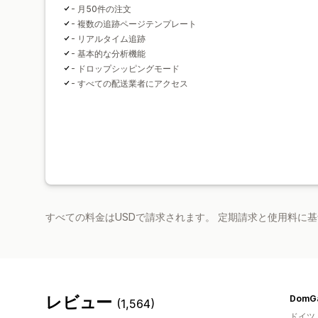
- 月50件の注文
- 複数の追跡ページテンプレート
- リアルタイム追跡
- 基本的な分析機能
- ドロップシッピングモード
- すべての配送業者にアクセス
すべての料金はUSDで請求されます。 定期請求と使用料に
レビュー
DomGa
(1,564)
ドイツ