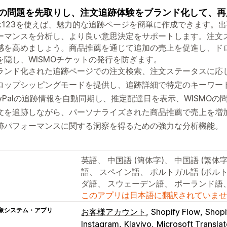
の問題を先取りし、注文追跡体験をブランド化して、再
ack123を使えば、魅力的な追跡ページを簡単に作成できます
ーマンスを分析し、より良い意思決定をサポートします。注文
感を高めましょう。商品推薦を通じて追加の売上を促進し、ド
を隠し、WISMOチケットの発行を防ぎます。
ランド化された追跡ページでの注文検索、注文ステータスに応
ロップシッピングモードを提供し、追跡詳細で特定のキーワー
ayPalの追跡情報を自動同期し、推定配達日を表示、WISMO
文を追跡しながら、パーソナライズされた商品推薦で売上を増
跡パフォーマンスに関する洞察を得るための強力な分析機能。
英語、 中国語 (簡体字)、 中国語 (繁
語、 スペイン語、 ポルトガル語 (ポル
ダ語、 スウェーデン語、 ポーランド語
このアプリは日本語に翻訳されていませ
象システム・アプリ
お客様アカウント
Shopify Flow
Sho
Instagram
Klaviyo
Microsoft Translat