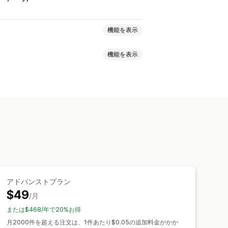
機能を表示
機能を表示
ページ
リアルタイム追跡
グローバル追跡
ダッシュボード
の選択
PI
分析
配送業者のマスキング
ド化された追跡ページ
メール通知
カスタム通知
オートメーション
アドバンストプラン
$49
/月
または$468/年で20%お得
月2000件を超える注文は、1件あたり$0.05の追加料金がかか