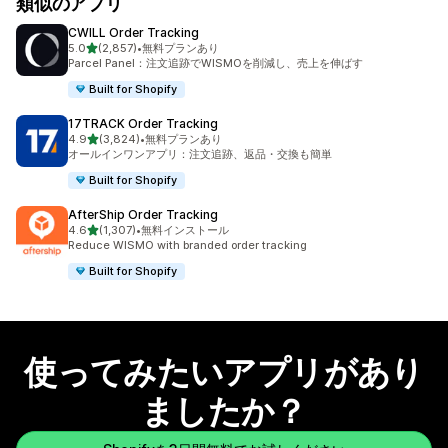
類似のアプリ
CWILL Order Tracking
5つ星中
5.0
(2,857)
•
無料プランあり
合計レビュー数：2857件
Parcel Panel：注文追跡でWISMOを削減し、売上を伸ばす
Built for Shopify
17TRACK Order Tracking
5つ星中
4.9
(3,824)
•
無料プランあり
合計レビュー数：3824件
オールインワンアプリ：注文追跡、返品・交換も簡単
Built for Shopify
AfterShip Order Tracking
5つ星中
4.6
(1,307)
•
無料インストール
合計レビュー数：1307件
Reduce WISMO with branded order tracking
Built for Shopify
使ってみたいアプリがあり
ましたか？