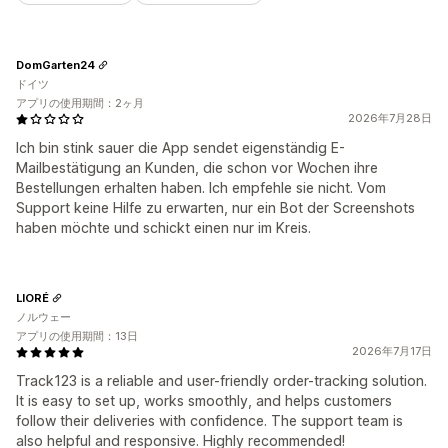
DomGarten24
ドイツ
アプリの使用期間：2ヶ月
2026年7月28日
Ich bin stink sauer die App sendet eigenständig E-
Mailbestätigung an Kunden, die schon vor Wochen ihre
Bestellungen erhalten haben. Ich empfehle sie nicht. Vom
Support keine Hilfe zu erwarten, nur ein Bot der Screenshots
haben möchte und schickt einen nur im Kreis.
LIORÉ
ノルウェー
アプリの使用期間：13日
2026年7月17日
Track123 is a reliable and user-friendly order-tracking solution.
It is easy to set up, works smoothly, and helps customers
follow their deliveries with confidence. The support team is
also helpful and responsive. Highly recommended!