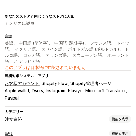
あなたのストアと同じようなストアに人気
アメリカに拠点
言語
英語、 中国語 (簡体字)、 中国語 (繁体字)、 フランス語、 ドイツ
語、 イタリア語、 スペイン語、 ポルトガル語 (ポルトガル)、 ト
ルコ語、 ロシア語、 オランダ語、 スウェーデン語、 ポーランド
語、と アラビア語
このアプリは日本語に翻訳されていません
連携対象システム・アプリ
お客様アカウント
Shopify Flow
Shopify管理者ページ
Apple wallet
Dsers
Instagram
Klaviyo
Microsoft Translator
Paypal
カテゴリー
注文追跡
機能を表示
追跡
配送
機能を表示