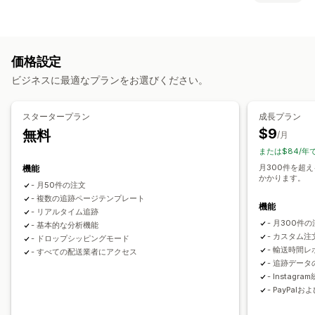
ブランド化された追跡ページ
注文検索ページ
リアルタイム追跡
ラベルと梱包
カスタム追跡リンク
翻訳
配達予定日
グローバル追跡
配達日
注文の同期
複数言語
配送業者の選択
ダッシュボード
注文のエクスポート
複数の配送業者
API
分析
価格設定
配送業者のマスキング
配送品の管理
ビジネスに最適なプランをお選びください。
注文の同期
リアルタイム追跡
ブランド化された追跡ページ
通知
メール通知
注文の更新
配送分析
メール
リアルタイム通知
SMS
翻訳
カスタム通知
スタータープラン
成長プラン
オートメーション
$9
無料
/月
または$84/年
月300件を超え
機能
かかります。
- 月50件の注文
- 複数の追跡ページテンプレート
機能
- リアルタイム追跡
- 月300件
- 基本的な分析機能
- カスタム
- ドロップシッピングモード
- 輸送時間レ
- すべての配送業者にアクセス
- 追跡デー
- Instagra
- PayPalお