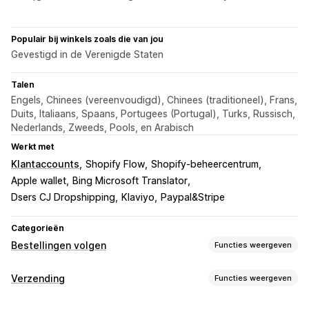
Populair bij winkels zoals die van jou
Gevestigd in de Verenigde Staten
Talen
Engels, Chinees (vereenvoudigd), Chinees (traditioneel), Frans,
Duits, Italiaans, Spaans, Portugees (Portugal), Turks, Russisch,
Nederlands, Zweeds, Pools, en Arabisch
Werkt met
Klantaccounts
Shopify Flow
Shopify-beheercentrum
Apple wallet
Bing Microsoft Translator
Dsers CJ Dropshipping
Klaviyo
Paypal&Stripe
Categorieën
Bestellingen volgen
Functies weergeven
Tracking
Verzending
Functies weergeven
Trackingpagina met eigen merk