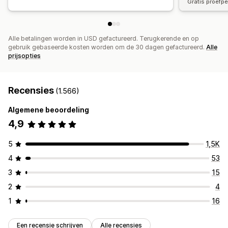
Gratis proefp
Alle betalingen worden in USD gefactureerd. Terugkerende en op
gebruik gebaseerde kosten worden om de 30 dagen gefactureerd.
Alle
prijsopties
Recensies
(1.566)
Algemene beoordeling
4,9
5
1,5K
4
53
3
15
2
4
1
16
Een recensie schrijven
Alle recensies