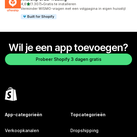
van 5 sterren
4,6
(1.307)
•
Gratis te installeren
1307 recensies in totaal
Verminder WISMO-vragen met een volgpagina in eigen huisstijl
Built for Shopify
Wil je een app toevoegen?
Probeer Shopify 3 dagen gratis
App-categorieën
Topcategorieën
Verkoopkanalen
Dropshipping