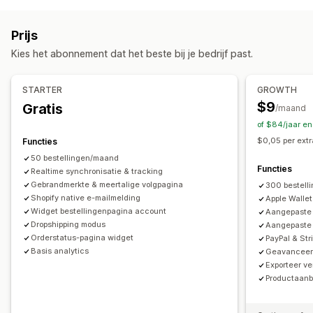
Labels en verpakking
Pagina voor het opzoeken van bestellingen
Leverdatum
Synchronisatie van bestellingen
Tracking in realtime
Aangepaste trackinglink
Vertaling
Prijs
Meerdere talen
Vervoerdersselectie
Geschatte leverdatum
Wereldwijde tracking
Dashboards
Kies het abonnement dat het beste bij je bedrijf past.
Export van bestellingen
Meerdere vervoerders
API
Zendingen beheren
Analytics
Verbergen vervoerder
Synchronisatie van bestellingen
Tracking in realtime
STARTER
GROWTH
Trackingpagina met eigen merk
E-mailmeldingen
Meldingen
$9
Gratis
/maand
Updates van bestellingen
Analytics voor verzendingen
E-mail
Meldingen in realtime
SMS
Vertaling
of $84/jaar e
Aangepaste meldingen
Automatiseringen
$0,05 per extr
Functies
50 bestellingen/maand
Functies
Realtime synchronisatie & tracking
Gebrandmerkte & meertalige volgpagina
300 bestell
Shopify native e-mailmelding
Apple Wallet
Widget bestellingenpagina account
Aangepaste
Dropshipping modus
Aangepaste 
Orderstatus-pagina widget
PayPal & Str
Basis analytics
Geavanceerd
Exporteer v
Productaanb