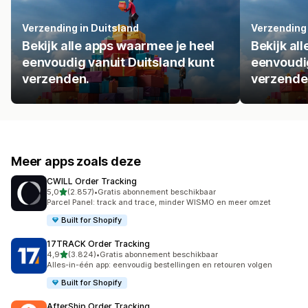
Verzending in Duitsland
Verzending
Bekijk alle apps waarmee je heel
Bekijk al
eenvoudig vanuit Duitsland kunt
eenvoudi
verzenden.
verzende
Meer apps zoals deze
CWILL Order Tracking
van 5 sterren
5,0
(2.857)
•
Gratis abonnement beschikbaar
2857 recensies in totaal
Parcel Panel: track and trace, minder WISMO en meer omzet
Built for Shopify
17TRACK Order Tracking
van 5 sterren
4,9
(3.824)
•
Gratis abonnement beschikbaar
3824 recensies in totaal
Alles-in-één app: eenvoudig bestellingen en retouren volgen
Built for Shopify
AfterShip Order Tracking