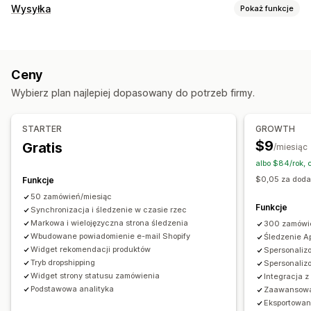
Śledzenie
Wysyłka
Pokaż funkcje
Strona śledzenia z własną marką
Etykiety i opakowanie
Strona wyszukiwania zamówień
Data dostawy
Synchronizacja zamówień
Wielojęzyczne
Śledzenie w czasie rzeczywistym
Ceny
Wybór przewoźnika
Niestandardowy link śledzenia
Tłumaczenie
Wybierz plan najlepiej dopasowany do potrzeb firmy.
Przewidywana data dostawy
Globalne śledzenie
Pulpity
Zarządzanie przesyłkami
Eksport zamówień
Wielu przewoźników
API
Analizy
Synchronizacja zamówień
STARTER
GROWTH
Ukrywanie przewoźnika
Śledzenie w czasie rzeczywistym
$9
Gratis
/miesiąc
Strona śledzenia z własną marką
Powiadomienia e-mail
Powiadomienia
albo $84/rok,
Aktualizacje zamówienia
Analizy przesyłek
E-mail
Powiadomienia w czasie rzeczywistym
SMS
$0,05 za dod
Funkcje
Tłumaczenie
Niestandardowe powiadomienia
50 zamówień/miesiąc
Funkcje
Synchronizacja i śledzenie w czasie rzec
Automatyzacje
Markowa i wielojęzyczna strona śledzenia
300 zamówi
Wbudowane powiadomienie e-mail Shopify
Śledzenie A
Widget rekomendacji produktów
Spersonaliz
Tryb dropshipping
Spersonaliz
Widget strony statusu zamówienia
Integracja z 
Podstawowa analityka
Zaawansowa
Eksportowan