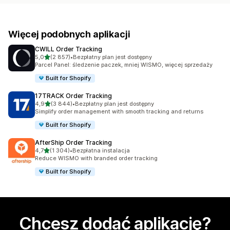
Więcej podobnych aplikacji
CWILL Order Tracking
na 5 gwiazdek
5,0
(2 857)
•
Bezpłatny plan jest dostępny
Łączna liczba recenzji: 2857
Parcel Panel: śledzenie paczek, mniej WISMO, więcej sprzedaży
Built for Shopify
17TRACK Order Tracking
na 5 gwiazdek
4,9
(3 844)
•
Bezpłatny plan jest dostępny
Łączna liczba recenzji: 3844
Simplify order management with smooth tracking and returns
Built for Shopify
AfterShip Order Tracking
na 5 gwiazdek
4,7
(1 304)
•
Bezpłatna instalacja
Łączna liczba recenzji: 1304
Reduce WISMO with branded order tracking
Built for Shopify
Chcesz dodać aplikację?