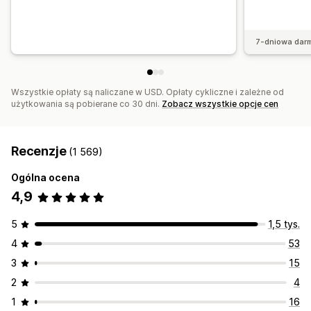
7-dniowa dar
Wszystkie opłaty są naliczane w USD. Opłaty cykliczne i zależne od
użytkowania są pobierane co 30 dni.
Zobacz wszystkie opcje cen
Recenzje
(1 569)
Ogólna ocena
4,9
5
1,5 tys.
4
53
3
15
2
4
1
16