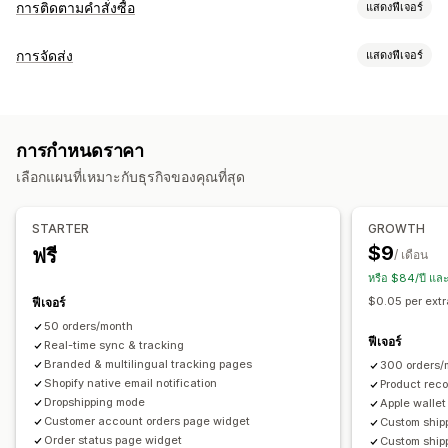
การติดตามคำสั่งซื้อ
แสดงฟีเจอร์
การติดตาม
การจัดส่ง
แสดงฟีเจอร์
หน้าติดตามแบรนด์
หน้าค้นหาคำสั่งซื้อ
การติดตามแบบเรียลไทม์
ป้ายกำกับและบรรจุภัณฑ์
ลิงค์ติดตามที่กำหนดเอง
การแปล
วันที่จัดส่งโดยประมาณ
วันที่จัดส่ง
ซิงค์คำสั่งซื้อ
หลายภาษา
การเลือกผู้ขนส่ง
การติดตามทั่วโลก
แดชบอร์ด
การส่งออกคำสั่งซื้อ
การกำหนดราคา
ผู้ขนส่งหลายราย
API
การวิเคราะห์
การปิดข้อมูลผู้ให้บริการ
การจัดการการจัดส่ง
เลือกแผนที่เหมาะกับธุรกิจของคุณที่สุด
ซิงค์คำสั่งซื้อ
การติดตามแบบเรียลไทม์
หน้าติดตามแบรนด์
การแจ้งเตือน
การแจ้งเตือนทางอีเมล
อัปเดตคำสั่งซื้อ
การวิเคราะห์การจัดส่ง
อีเมล
การแจ้งเตือนแบบเรียลไทม์
SMS
การแปล
STARTER
GROWTH
การแจ้งเตือนพนักงาน
การทำงานอัตโนมัติ
$9
ฟรี
/ เดือน
หรือ $84/ปี แล
$0.05 per extr
ฟีเจอร์
50 orders/month
ฟีเจอร์
Real-time sync & tracking
Branded & multilingual tracking pages
300 orders/
Shopify native email notification
Product rec
Dropshipping mode
Apple wallet
Customer account orders page widget
Custom shipp
Order status page widget
Custom ship