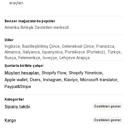
araçları.
Benzer mağazalarda popüler
Amerika Birleşik Devletleri merkezli
Diller
İngilizce, Basitleştirilmiş Çince, Geleneksel Çince, Fransızca,
Almanca, İtalyanca, İspanyolca, Portekizce (Portekiz), Türkçe,
Rusça, Felemenkçe, İsveççe, Lehçeve Arapça
Şunlarla birlikte çalışır:
Müşteri hesapları
Shopify Flow
Shopify Yöneticisi
Apple wallet
Dsers
Instagram
Klaviyo
Microsoft translator
Paypal&Stripe
Kategoriler
Sipariş takibi
Özellikleri göster
İzleme
Kargo
Özellikleri göster
Marka öğeli takip sayfası
Sipariş sorgulama sayfası