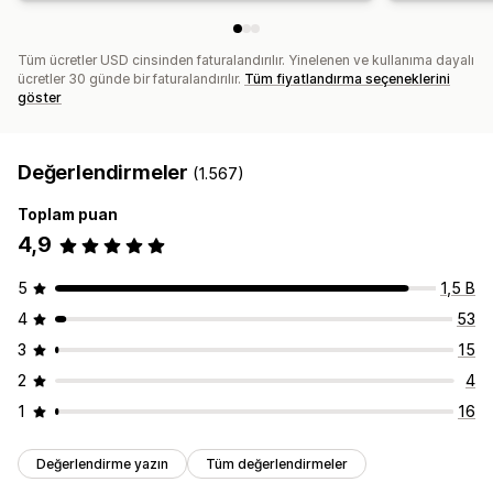
Tüm ücretler USD cinsinden faturalandırılır. Yinelenen ve kullanıma dayalı
ücretler 30 günde bir faturalandırılır.
Tüm fiyatlandırma seçeneklerini
göster
Değerlendirmeler
(1.567)
Toplam puan
4,9
5
1,5 B
4
53
3
15
2
4
1
16
Değerlendirme yazın
Tüm değerlendirmeler