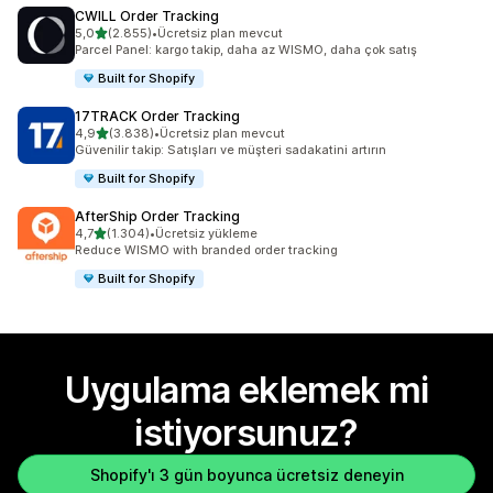
CWILL Order Tracking
5 yıldız üzerinden
5,0
(2.855)
•
Ücretsiz plan mevcut
toplam 2855 değerlendirme
Parcel Panel: kargo takip, daha az WISMO, daha çok satış
Built for Shopify
17TRACK Order Tracking
5 yıldız üzerinden
4,9
(3.838)
•
Ücretsiz plan mevcut
toplam 3838 değerlendirme
Güvenilir takip: Satışları ve müşteri sadakatini artırın
Built for Shopify
AfterShip Order Tracking
5 yıldız üzerinden
4,7
(1.304)
•
Ücretsiz yükleme
toplam 1304 değerlendirme
Reduce WISMO with branded order tracking
Built for Shopify
Uygulama eklemek mi
istiyorsunuz?
Shopify'ı 3 gün boyunca ücretsiz deneyin