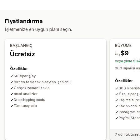
Etiketler ve ambalaj
Gerçek zamanlı takip
Özel takip bağlantısı
Çeviri
Teslimat tarihi
Sipariş senkronizasyonu
Çoklu dil
Tahmini teslimat tarihi
Global takip
Kontrol panelleri
Fiyatlandırma
Taşıyıcı şirket seçimi
Siparişleri dışa aktarma
Çoklu taşıyıcı şirket
API
Analizler
İşletmenize en uygun planı seçin.
Taşıyıcı şirket koruması
Kargoları yönetme
Sipariş senkronizasyonu
Gerçek zamanlı takip
Bildirimler
BAŞLANGIÇ
BÜYÜME
Marka öğeli takip sayfası
E-posta bildirimleri
E-posta
Gerçek zamanlı bildirimler
SMS
Çeviri
$9
Ücretsiz
/ay
Sipariş güncellemeleri
Kargo analizleri
Özel bildirimler
Otomasyonlar
veya yılda $84
300 siparişi a
Özellikler
50 sipariş/ay
Özellikler
Birden fazla takip sayfası şablonu
Gerçek zamanlı takip
300 sipariş/
emel analizler
Özel sipari
Dropshipping modu
Taşıma süres
Tüm taşıyıcıla
Takip verisi 
Instagram e
PayPal Strip
7 günlük ücre