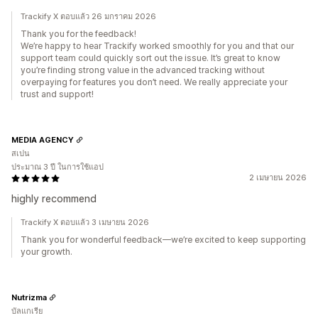
Trackify X ตอบแล้ว 26 มกราคม 2026
Thank you for the feedback!
We’re happy to hear Trackify worked smoothly for you and that our
support team could quickly sort out the issue. It’s great to know
you’re finding strong value in the advanced tracking without
overpaying for features you don’t need. We really appreciate your
trust and support!
MEDIA AGENCY
สเปน
ประมาณ 3 ปี ในการใช้แอป
2 เมษายน 2026
highly recommend
Trackify X ตอบแล้ว 3 เมษายน 2026
Thank you for wonderful feedback—we’re excited to keep supporting
your growth.
Nutrizma
บัลแกเรีย