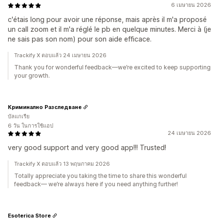
6 เมษายน 2026
c'étais long pour avoir une réponse, mais après il m'a proposé
un call zoom et il m'a réglé le pb en quelque minutes. Merci à (je
ne sais pas son nom) pour son aide efficace.
Trackify X ตอบแล้ว 24 เมษายน 2026
Thank you for wonderful feedback—we’re excited to keep supporting
your growth.
Криминално Разследване
บัลแกเรีย
6 วัน ในการใช้แอป
24 เมษายน 2026
very good support and very good app!!! Trusted!
Trackify X ตอบแล้ว 13 พฤษภาคม 2026
Totally appreciate you taking the time to share this wonderful
feedback— we’re always here if you need anything further!
Esoterica Store