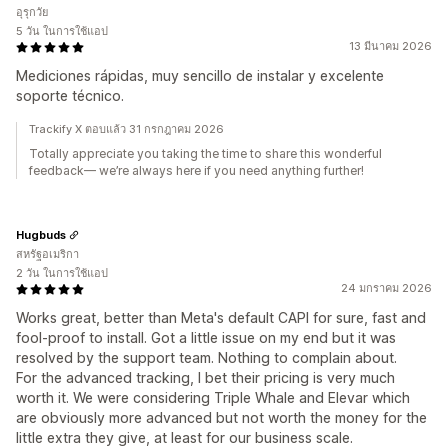
อุรุกวัย
5 วัน ในการใช้แอป
13 มีนาคม 2026
Mediciones rápidas, muy sencillo de instalar y excelente
soporte técnico.
Trackify X ตอบแล้ว 31 กรกฎาคม 2026
Totally appreciate you taking the time to share this wonderful
feedback— we’re always here if you need anything further!
Hugbuds
สหรัฐอเมริกา
2 วัน ในการใช้แอป
24 มกราคม 2026
Works great, better than Meta's default CAPI for sure, fast and
fool-proof to install. Got a little issue on my end but it was
resolved by the support team. Nothing to complain about.
For the advanced tracking, I bet their pricing is very much
worth it. We were considering Triple Whale and Elevar which
are obviously more advanced but not worth the money for the
little extra they give, at least for our business scale.