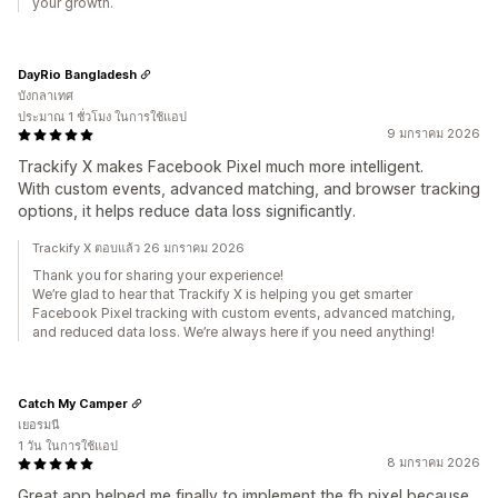
your growth.
DayRio Bangladesh
บังกลาเทศ
ประมาณ 1 ชั่วโมง ในการใช้แอป
9 มกราคม 2026
Trackify X makes Facebook Pixel much more intelligent.
With custom events, advanced matching, and browser tracking
options, it helps reduce data loss significantly.
Trackify X ตอบแล้ว 26 มกราคม 2026
Thank you for sharing your experience!
We’re glad to hear that Trackify X is helping you get smarter
Facebook Pixel tracking with custom events, advanced matching,
and reduced data loss. We’re always here if you need anything!
Catch My Camper
เยอรมนี
1 วัน ในการใช้แอป
8 มกราคม 2026
Great app helped me finally to implement the fb pixel because