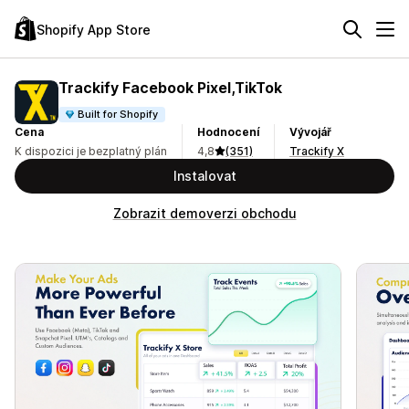
Shopify App Store
Trackify Facebook Pixel,TikTok
Built for Shopify
Cena
Hodnocení
Vývojář
K dispozici je bezplatný plán
4,8
(351)
Trackify X
Instalovat
Zobrazit demoverzi obchodu