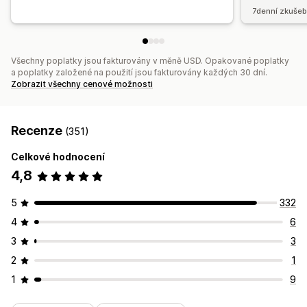
7denní zkušeb
Všechny poplatky jsou fakturovány v měně USD. Opakované poplatky
a poplatky založené na použití jsou fakturovány každých 30 dní.
Zobrazit všechny cenové možnosti
Recenze
(351)
Celkové hodnocení
4,8
5
332
4
6
3
3
2
1
1
9