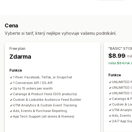
Segmenty cílových skupin
Podobné cílové skupiny
Chování zákazníků
Vlastní cílové skupiny
Demografie
Zařízení
Sledování v reálném čase
Sledování aktivit
Na základě událostí
Klíčové slovo
Na základě lokality
Cena
Sledování událostí
Segmentace
Zobrazení stránky
Chování
Platforma
Kategorie produktů
Založené na čase
Vyberte si tarif, který nejlépe vyhovuje vašemu podnikání.
Celoživotní hodnota (LTV)
Analýza zákaznických segmentů
Opětovné zacílení
Marketing a prodej
Správa kampaní
Free plan
"BASIC" STO
Atribuce marketingu
Analytika pokladny
ROAS
Sociální sítě
Webová stránka
Videoreklamy
Správa pixelů
$8.99
Zdarma
/ m
Užitečné informace o zisku
Sledování nákupů
nebo $84/rok 
Analytika výkonu
Analýza trychtýřů
Sledování UTM
Opuštěný košík
Funkce
A/​B testování
Sledování výkonnosti
Výdaje za reklamu
Funkce
Sledování pixelů
1 Pixel: Facebook, TikTok, or Snapchat
Metriky zapojení
Analýza návratnosti investic
UNLIMITED P
1 Conversion API / SS API
Vizuály a výkazy
Míry prokliku
Sledování konverzí
Náklady na akvizici
UNLIMITED C
Up to 15 orders per month
UNLIMITED O
Panel analytiky
Catalogs & Product Feed (500 products)
Vlastní výkazy
Export dat
Panely
Demografická analýza
Počty impresí
Catalogs & P
Custom & Lookalike Audience Feed Builder
Historická analýza
Notifikace
Atribuce UTM
Zdroj návštěvnosti
Custom & Lo
UTM Analytics & Custom Event Tracking
UTM Analyti
Ads, Events & Purchase Reporting
Ads, Events
App Tech Support (all stores & themes)
24/7 App Sup