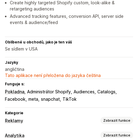
Create highly targeted Shopify custom, look-alike &
retargeting audiences
Advanced tracking features, conversion API, server side
events & audience/feed
Oblíbené u obchodů, jako je ten váš
Se sídlem v USA
Jazyky
angličtina
Tato aplikace není přeložena do jazyka čeština
Funguje s:
Pokladna
Administrátor Shopify
Audiences
Catalogs
Facebook
meta
snapchat
TikTok
Kategorie
Reklamy
Zobrazit funkce
Cílení
Analytika
Zobrazit funkce