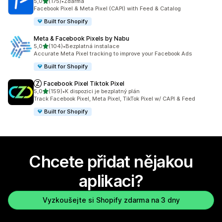
z 5 hvězd
5,0
(175)
•
Zdarma
Celkový počet recenzí: 175
Facebook Pixel & Meta Pixel (CAPI) with Feed & Catalog
Built for Shopify
Meta & Facebook Pixels by Nabu
z 5 hvězd
5,0
(104)
•
Bezplatná instalace
Celkový počet recenzí: 104
Accurate Meta Pixel tracking to improve your Facebook Ads
Built for Shopify
Ⓩ Facebook Pixel Tiktok Pixel
z 5 hvězd
5,0
(159)
•
K dispozici je bezplatný plán
Celkový počet recenzí: 159
Track Facebook Pixel, Meta Pixel, TikTok Pixel w/ CAPI & Feed
Built for Shopify
Chcete přidat nějakou
aplikaci?
Vyzkoušejte si Shopify zdarma na 3 dny