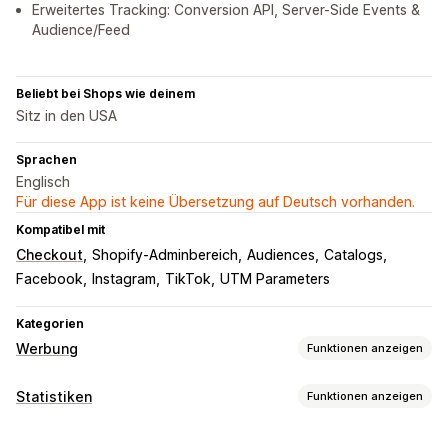
Erweitertes Tracking: Conversion API, Server-Side Events &
Audience/Feed
Beliebt bei Shops wie deinem
Sitz in den USA
Sprachen
Englisch
Für diese App ist keine Übersetzung auf Deutsch vorhanden.
Kompatibel mit
Checkout
Shopify-Adminbereich
Audiences
Catalogs
Facebook
Instagram
TikTok
UTM Parameters
Kategorien
Werbung
Funktionen anzeigen
Targeting
Statistiken
Funktionen anzeigen
Zielgruppensegmente
Ähnliche Zielgruppen
Kundenverhalten
Benutzerdefinierte Zielgruppen
Demografie
Gerät