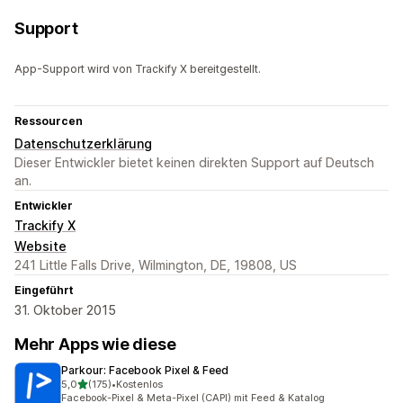
Support
App-Support wird von Trackify X bereitgestellt.
Ressourcen
Datenschutzerklärung
Dieser Entwickler bietet keinen direkten Support auf Deutsch
an.
Entwickler
Trackify X
Website
241 Little Falls Drive, Wilmington, DE, 19808, US
Eingeführt
31. Oktober 2015
Mehr Apps wie diese
Parkour: Facebook Pixel & Feed
von 5 Sternen
5,0
(175)
•
Kostenlos
175 Rezensionen insgesamt
Facebook-Pixel & Meta-Pixel (CAPI) mit Feed & Katalog