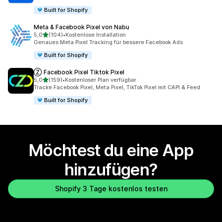
Built for Shopify
Meta & Facebook Pixel von Nabu
von 5 Sternen
5,0
(104)
•
Kostenlose Installation
104 Rezensionen insgesamt
Genaues Meta Pixel Tracking für bessere Facebook Ads
Built for Shopify
Ⓩ Facebook Pixel Tiktok Pixel
von 5 Sternen
5,0
(159)
•
Kostenloser Plan verfügbar
159 Rezensionen insgesamt
Tracke Facebook Pixel, Meta Pixel, TikTok Pixel mit CAPI & Feed
Built for Shopify
Möchtest du eine App
hinzufügen?
Shopify 3 Tage kostenlos testen