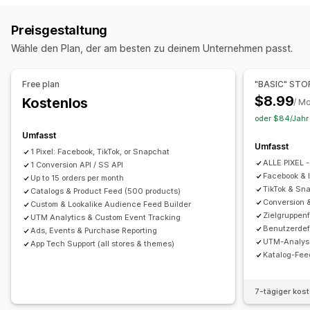
Tracking in Echtzeit
Aktivitäts-Tracking
Event-Tracking
Event-basiert
Keyword
Standortabhängig
Verhalten
Preisgestaltung
Segmentierung
Seitenaufrufe
Lifetime Value (LTV)
Plattform
Produktkategorie
Zeitbasiert
Retargeting
Wähle den Plan, der am besten zu deinem Unternehmen passt.
Kohortenanalyse
Kampagnenmanagement
Marketing und Vertrieb
Social Media
Website
Videoanzeigen
Pixel-Verwaltung
Free plan
"BASIC" STO
Marketingattribution
Checkout-Analysen
ROAS
$8.99
Kostenlos
/ M
Leistungsanalyse
Gewinneinblicke
Kaufverfolgung
Funnel-Analyse
oder $84/Jahr 
A/B-Tests
Leistungsverfolgung
Werbeausgaben
UTM-Tracking
Abgebrochener Warenkorb
Pixel-Tracking
Umfasst
Interaktionskennzahlen
ROI-Analyse
Klickraten
Umfasst
1 Pixel: Facebook, TikTok, or Snapchat
Bildmaterial und Berichte
Conversion-Tracking
Kosten pro Akquisition
Dashboards
ALLE PIXEL -
1 Conversion API / SS API
Analyse-Dashboard
Benutzerdefinierte Berichte
Demografische Analyse
Impressionszahlen
Facebook & 
Up to 15 orders per month
TikTok & Sna
Datenexport
Catalogs & Product Feed (500 products)
Historische Analyse
Benachrichtigungen
UTM-Zuordnung
Traffic-Quelle
Conversion 
Custom & Lookalike Audience Feed Builder
Zielgruppen
UTM Analytics & Custom Event Tracking
Benutzerdef
Ads, Events & Purchase Reporting
UTM-Analys
App Tech Support (all stores & themes)
Katalog-Fee
7-tägiger kos