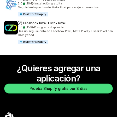
de 5 estrellas
5.0
(104)
•
Instalación gratuita
104 reseñas en total
Seguimiento preciso de Meta Pixel para mejorar anuncios
Built for Shopify
Ⓩ Facebook Pixel Tiktok Pixel
de 5 estrellas
5.0
(159)
•
Plan gratis disponible
159 reseñas en total
Haz un seguimiento de Facebook Pixel, Meta Pixel y TikTok Pixel con
CAPI y feed
Built for Shopify
¿Quieres agregar una
aplicación?
Prueba Shopify gratis por 3 días