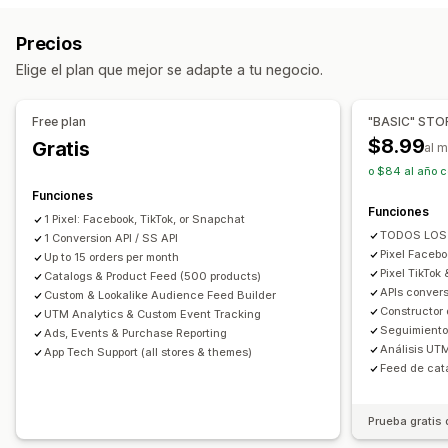
Seguimiento en tiempo real
Seguimiento de actividad
Dispositivo
Basado en eventos
Palabra clave
Precios
Seguimiento de eventos
Segmentación
Según la sucursal
Comportamiento
Plataforma
Elige el plan que mejor se adapte a tu negocio.
Visitas de páginas
Valor vitalicio (LTV)
Categoría de producto
Basado en el tiempo
Retargeting
Análisis de cohortes
Gestión de campañas
Free plan
"BASIC" STO
Marketing y ventas
Redes sociales
Sitio web
Anuncios de video
$8.99
Gratis
al 
Atribución de marketing
Informes y estadísticas de pago
Gestión de píxeles
o $84 al año c
ROAS
Información útil de ganancias
Funciones
Informes y estadísticas de rendimiento
Funciones
Seguimiento de compra
Análisis de embudo
1 Pixel: Facebook, TikTok, or Snapchat
Prueba A/B
Seguimiento del rendimiento
TODOS LOS 
Seguimiento de UTM
1 Conversion API / SS API
Carrito abandonado
Gasto en anuncios
Métricas de interacción
Análisis ROI
Pixel Faceb
Up to 15 orders per month
Seguimiento con píxel
Pixel TikTok
Catalogs & Product Feed (500 products)
Tasas de clics
Seguimiento de conversión
APIs convers
Custom & Lookalike Audience Feed Builder
Imágenes e informes
Costo por adquisición
Paneles de control
Constructor 
UTM Analytics & Custom Event Tracking
Panel de control de informes y estadísticas
Seguimiento
Análisis demográfico
Recuentos de impresiones
Ads, Events & Purchase Reporting
Análisis UT
App Tech Support (all stores & themes)
Informes personalizados
Exportación de datos
Atribución UTM
Fuente de tráfico
Feed de cat
Análisis históricos
Notificaciones
Prueba gratis 