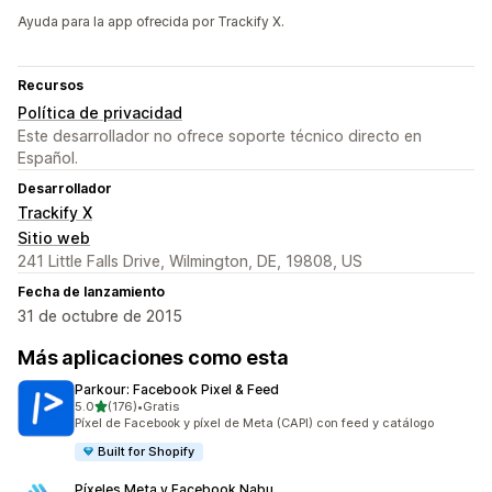
Ayuda para la app ofrecida por Trackify X.
Recursos
Política de privacidad
Este desarrollador no ofrece soporte técnico directo en
Español.
Desarrollador
Trackify X
Sitio web
241 Little Falls Drive, Wilmington, DE, 19808, US
Fecha de lanzamiento
31 de octubre de 2015
Más aplicaciones como esta
Parkour: Facebook Pixel & Feed
de 5 estrellas
5.0
(176)
•
Gratis
176 reseñas en total
Píxel de Facebook y píxel de Meta (CAPI) con feed y catálogo
Built for Shopify
Píxeles Meta y Facebook Nabu