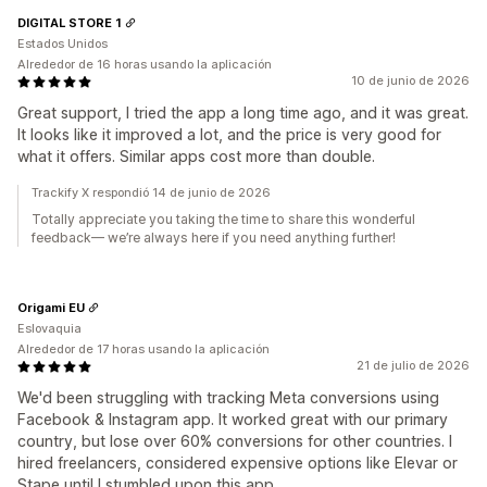
DIGITAL STORE 1
Estados Unidos
Alrededor de 16 horas usando la aplicación
10 de junio de 2026
Great support, I tried the app a long time ago, and it was great.
It looks like it improved a lot, and the price is very good for
what it offers. Similar apps cost more than double.
Trackify X respondió 14 de junio de 2026
Totally appreciate you taking the time to share this wonderful
feedback— we’re always here if you need anything further!
Origami EU
Eslovaquia
Alrededor de 17 horas usando la aplicación
21 de julio de 2026
We'd been struggling with tracking Meta conversions using
Facebook & Instagram app. It worked great with our primary
country, but lose over 60% conversions for other countries. I
hired freelancers, considered expensive options like Elevar or
Stape until I stumbled upon this app.