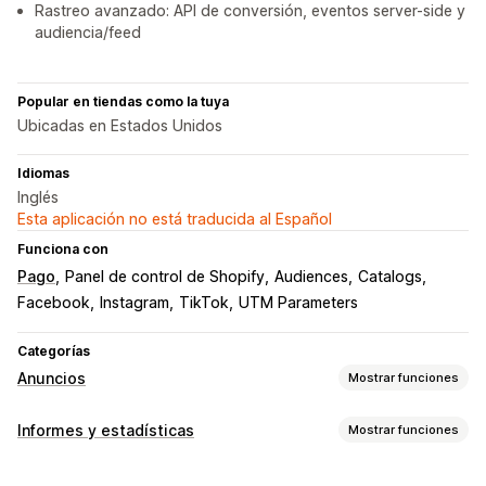
Rastreo avanzado: API de conversión, eventos server-side y
audiencia/feed
Popular en tiendas como la tuya
Ubicadas en Estados Unidos
Idiomas
Inglés
Esta aplicación no está traducida al Español
Funciona con
Pago
Panel de control de Shopify
Audiences
Catalogs
Facebook
Instagram
TikTok
UTM Parameters
Categorías
Anuncios
Mostrar funciones
Segmentación
Informes y estadísticas
Mostrar funciones
Segmentos de público
Públicos similares
Comportamiento de los clientes
Públicos personalizados
Sectores demográficos