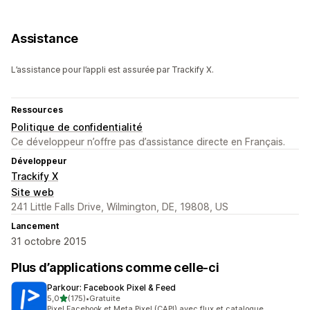
Assistance
L’assistance pour l’appli est assurée par Trackify X.
Ressources
Politique de confidentialité
Ce développeur n’offre pas d’assistance directe en Français.
Développeur
Trackify X
Site web
241 Little Falls Drive, Wilmington, DE, 19808, US
Lancement
31 octobre 2015
Plus d’applications comme celle-ci
Parkour: Facebook Pixel & Feed
étoile(s) sur 5
5,0
(175)
•
Gratuite
175 avis au total
Pixel Facebook et Meta Pixel (CAPI) avec flux et catalogue