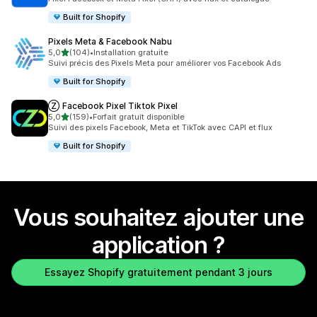
Built for Shopify
Pixels Meta & Facebook Nabu
étoile(s) sur 5
5,0
(104)
•
Installation gratuite
104 avis au total
Suivi précis des Pixels Meta pour améliorer vos Facebook Ads
Built for Shopify
Ⓩ Facebook Pixel Tiktok Pixel
étoile(s) sur 5
5,0
(159)
•
Forfait gratuit disponible
159 avis au total
Suivi des pixels Facebook, Meta et TikTok avec CAPI et flux
Built for Shopify
Vous souhaitez ajouter une
application ?
Essayez Shopify gratuitement pendant 3 jours