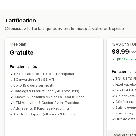
Comportement du client
Audiences personnalisées
Données démographiques
Suivi en temps réel
Suivi de l’activité
Appareil
En fonction de l’événement
Mot-clé
Tarification
Suivi de l’événement
Segmentation
Pages vues
En fonction de l’emplacement
Comportement
Plateforme
Choisissez le forfait qui convient le mieux à votre entreprise.
Valeur vie client (LTV)
Analyse de cohorte
Catégorie de produit
En fonction de la date ou de l’heure
Reciblage
Marketing et ventes
Free plan
"BASIC" STO
Attribution marketing
Analyse des données de paiement
Gestion de campagnes
$8.99
Gratuite
/ m
Retour sur investissement publicitaire (ROAS)
Médias sociaux
Site web
Publicités vidéo
ou $84/an et 
Informations sur les bénéfices
Suivi des achats
Gestion des pixels
Fonctionnalités
Fonctionnalit
Analyse de l’entonnoir
Suivi UTM
Panier abandonné
1 Pixel: Facebook, TikTok, or Snapchat
Analyses de performance
TOUS LES PI
Suivi de pixel
1 Conversion API / SS API
Test A/B
Suivi des performances
Dépenses publicitaires
Pixel Faceb
Up to 15 orders per month
Pixel TikTok
Supports visuels et rapports
Catalogs & Product Feed (500 products)
Indicateurs d’engagement
Analyse RSI
Taux de clics
API conversi
Custom & Lookalike Audience Feed Builder
Tableau de bord des analyses de données
Suivi des conversions
Coût par acquisition
Générateur 
UTM Analytics & Custom Event Tracking
Rapports personnalisés
Exportation des données
Suivi d’évé
Tableaux de bord
Analyses démographiques
Ads, Events & Purchase Reporting
Suivi analy
App Tech Support (all stores & themes)
Analyse de l’historique
Notifications
Nombre d’impressions
Attribution UTM
Source de trafic
Flux de cat
Essai gratuit d