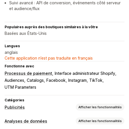
Suivi avancé : API de conversion, événements côté serveur
et audience/flux
Populaires auprès des boutiques similaires à la vôtre
Basées aux États-Unis
Langues
anglais
Cette application n’est pas traduite en français
Fonctionne avec
Processus de paiement
Interface administrateur Shopify
Audiences
Catalogs
Facebook
Instagram
TikTok
UTM Parameters
Catégories
Publicités
Afficher les fonctionnalités
Ciblage
Analyses de données
Afficher les fonctionnalités
Segments d’audience
Audiences similaires