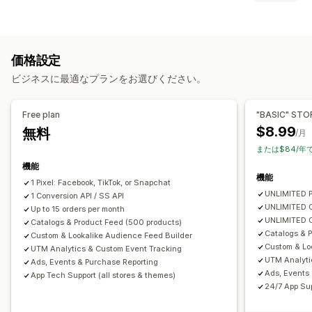
オーディエンスセグメント
類似オーディエンス
お客様の操作動向
カスタムオーディエンス
購買層
デバイス
イベント別
リアルタイム追跡
アクティビティ追跡
イベント追跡
キーワード
ロケーションベース
操作動向
プラットフォーム
価格設定
セグメンテーション
ページ閲覧回数
顧客生涯価値 (LTV)
商品カテゴリー
時間ベース
リターゲティング
ビジネスに最適なプランをお選びください。
コホート分析
キャンペーン管理
マーケティングと販売
SNS
ウェブサイト
動画広告
ピクセル管理
Free plan
"BASIC" STO
マーケティングアトリビューション
チェックアウト分析
ROAS
$8.99
無料
/月
パフォーマンス分析
利益に関するインサイト
購入の追跡
ファネル分析
UTM追跡
または$84/年
A/Bテスト
パフォーマンス追跡
広告支出
カゴ落ち
ピクセル追跡
機能
エンゲージメント指標
ROI分析
クリックスルー率
機能
1 Pixel: Facebook, TikTok, or Snapchat
ビジュアルとレポート
コンバージョントラッキング
顧客獲得単価
ダッシュボード
UNLIMITED P
1 Conversion API / SS API
分析ダッシュボード
カスタムレポート
データのエクスポート
購買層分析
インプレッション数
UTMアトリビューション
UNLIMITED C
Up to 15 orders per month
UNLIMITED O
履歴分析
Catalogs & Product Feed (500 products)
通知
トラフィック元
Catalogs & P
Custom & Lookalike Audience Feed Builder
Custom & Lo
UTM Analytics & Custom Event Tracking
UTM Analyti
Ads, Events & Purchase Reporting
Ads, Events
App Tech Support (all stores & themes)
24/7 App Sup