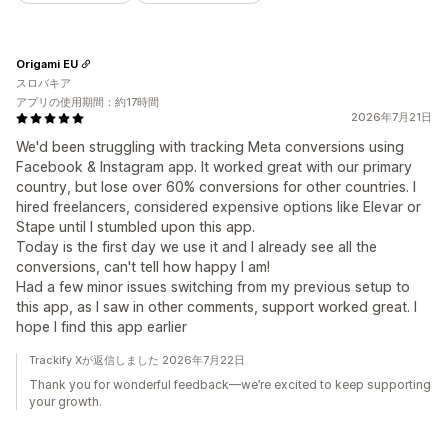
Origami EU
スロバキア
アプリの使用期間：約17時間
2026年7月21日
We'd been struggling with tracking Meta conversions using
Facebook & Instagram app. It worked great with our primary
country, but lose over 60% conversions for other countries. I
hired freelancers, considered expensive options like Elevar or
Stape until I stumbled upon this app.
Today is the first day we use it and I already see all the
conversions, can't tell how happy I am!
Had a few minor issues switching from my previous setup to
this app, as I saw in other comments, support worked great. I
hope I find this app earlier
Trackify Xが返信しました 2026年7月22日
Thank you for wonderful feedback—we’re excited to keep supporting
your growth.