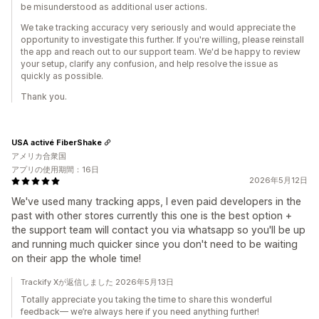
be misunderstood as additional user actions.
We take tracking accuracy very seriously and would appreciate the
opportunity to investigate this further. If you're willing, please reinstall
the app and reach out to our support team. We'd be happy to review
your setup, clarify any confusion, and help resolve the issue as
quickly as possible.
Thank you.
USA activé FiberShake
アメリカ合衆国
アプリの使用期間：16日
2026年5月12日
We've used many tracking apps, I even paid developers in the
past with other stores currently this one is the best option +
the support team will contact you via whatsapp so you'll be up
and running much quicker since you don't need to be waiting
on their app the whole time!
Trackify Xが返信しました 2026年5月13日
Totally appreciate you taking the time to share this wonderful
feedback— we’re always here if you need anything further!