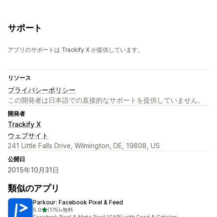
サポート
アプリのサポートは Trackify X が提供しています。
リソース
プライバシーポリシー
この開発者は日本語での直接的なサポートを提供していません。
開発者
Trackify X
ウェブサイト
241 Little Falls Drive, Wilmington, DE, 19808, US
公開日
2015年10月31日
類似のアプリ
Parkour: Facebook Pixel & Feed
5つ星中
5.0
(175)
•
無料
合計レビュー数：175件