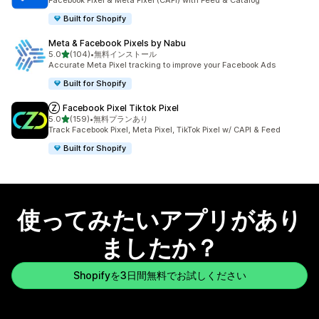
Facebook Pixel & Meta Pixel (CAPI) with Feed & Catalog
Built for Shopify
Meta & Facebook Pixels by Nabu
5つ星中
5.0
(104)
•
無料インストール
合計レビュー数：104件
Accurate Meta Pixel tracking to improve your Facebook Ads
Built for Shopify
Ⓩ Facebook Pixel Tiktok Pixel
5つ星中
5.0
(159)
•
無料プランあり
合計レビュー数：159件
Track Facebook Pixel, Meta Pixel, TikTok Pixel w/ CAPI & Feed
Built for Shopify
使ってみたいアプリがあり
ましたか？
Shopifyを3日間無料でお試しください