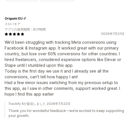
Origami EU
スロバキア
アプリの使用期間：約17時間
2026年7月21日
We'd been struggling with tracking Meta conversions using
Facebook & Instagram app. It worked great with our primary
country, but lose over 60% conversions for other countries. I
hired freelancers, considered expensive options like Elevar or
Stape until I stumbled upon this app.
Today is the first day we use it and I already see all the
conversions, can't tell how happy I am!
Had a few minor issues switching from my previous setup to
this app, as I saw in other comments, support worked great. I
hope I find this app earlier
Trackify Xが返信しました 2026年7月22日
Thank you for wonderful feedback—we’re excited to keep supporting
your growth.