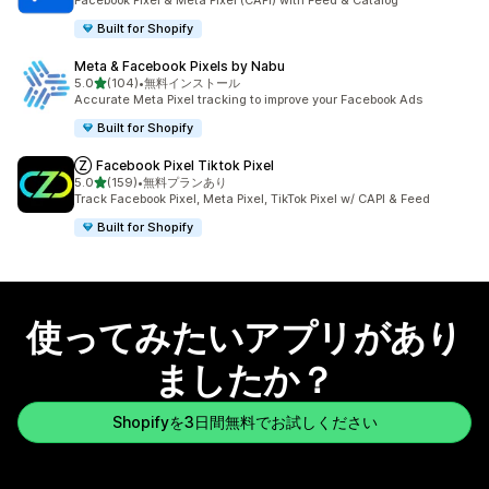
Facebook Pixel & Meta Pixel (CAPI) with Feed & Catalog
Built for Shopify
Meta & Facebook Pixels by Nabu
5つ星中
5.0
(104)
•
無料インストール
合計レビュー数：104件
Accurate Meta Pixel tracking to improve your Facebook Ads
Built for Shopify
Ⓩ Facebook Pixel Tiktok Pixel
5つ星中
5.0
(159)
•
無料プランあり
合計レビュー数：159件
Track Facebook Pixel, Meta Pixel, TikTok Pixel w/ CAPI & Feed
Built for Shopify
使ってみたいアプリがあり
ましたか？
Shopifyを3日間無料でお試しください