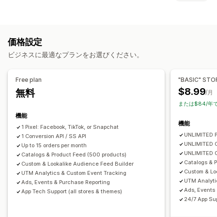
オーディエンスセグメント
類似オーディエンス
お客様の操作動向
カスタムオーディエンス
購買層
デバイス
イベント別
リアルタイム追跡
アクティビティ追跡
イベント追跡
キーワード
ロケーションベース
操作動向
プラットフォーム
価格設定
セグメンテーション
ページ閲覧回数
顧客生涯価値 (LTV)
商品カテゴリー
時間ベース
リターゲティング
ビジネスに最適なプランをお選びください。
コホート分析
キャンペーン管理
マーケティングと販売
SNS
ウェブサイト
動画広告
ピクセル管理
Free plan
"BASIC" STO
マーケティングアトリビューション
チェックアウト分析
ROAS
$8.99
無料
/月
パフォーマンス分析
利益に関するインサイト
購入の追跡
ファネル分析
UTM追跡
または$84/年
A/Bテスト
パフォーマンス追跡
広告支出
カゴ落ち
ピクセル追跡
機能
エンゲージメント指標
ROI分析
クリックスルー率
機能
1 Pixel: Facebook, TikTok, or Snapchat
ビジュアルとレポート
コンバージョントラッキング
顧客獲得単価
ダッシュボード
UNLIMITED P
1 Conversion API / SS API
分析ダッシュボード
カスタムレポート
データのエクスポート
購買層分析
インプレッション数
UTMアトリビューション
UNLIMITED C
Up to 15 orders per month
UNLIMITED O
履歴分析
Catalogs & Product Feed (500 products)
通知
トラフィック元
Catalogs & P
Custom & Lookalike Audience Feed Builder
Custom & Lo
UTM Analytics & Custom Event Tracking
UTM Analyti
Ads, Events & Purchase Reporting
Ads, Events
App Tech Support (all stores & themes)
24/7 App Sup