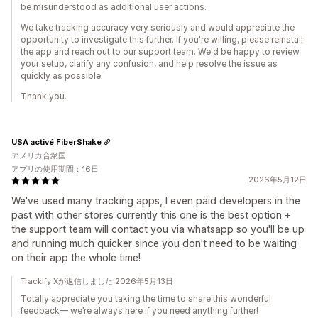
be misunderstood as additional user actions.
We take tracking accuracy very seriously and would appreciate the
opportunity to investigate this further. If you're willing, please reinstall
the app and reach out to our support team. We'd be happy to review
your setup, clarify any confusion, and help resolve the issue as
quickly as possible.
Thank you.
USA activé FiberShake
アメリカ合衆国
アプリの使用期間：16日
2026年5月12日
We've used many tracking apps, I even paid developers in the
past with other stores currently this one is the best option +
the support team will contact you via whatsapp so you'll be up
and running much quicker since you don't need to be waiting
on their app the whole time!
Trackify Xが返信しました 2026年5月13日
Totally appreciate you taking the time to share this wonderful
feedback— we’re always here if you need anything further!