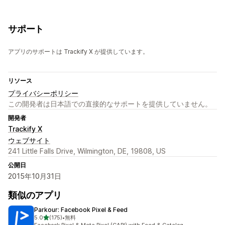
サポート
アプリのサポートは Trackify X が提供しています。
リソース
プライバシーポリシー
この開発者は日本語での直接的なサポートを提供していません。
開発者
Trackify X
ウェブサイト
241 Little Falls Drive, Wilmington, DE, 19808, US
公開日
2015年10月31日
類似のアプリ
Parkour: Facebook Pixel & Feed
5つ星中
5.0
(175)
•
無料
合計レビュー数：175件