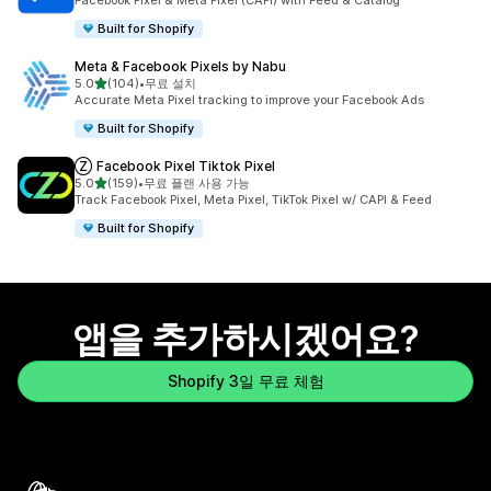
Facebook Pixel & Meta Pixel (CAPI) with Feed & Catalog
Built for Shopify
Meta & Facebook Pixels by Nabu
별 5개 중
5.0
(104)
•
무료 설치
총 리뷰 104개
Accurate Meta Pixel tracking to improve your Facebook Ads
Built for Shopify
Ⓩ Facebook Pixel Tiktok Pixel
별 5개 중
5.0
(159)
•
무료 플랜 사용 가능
총 리뷰 159개
Track Facebook Pixel, Meta Pixel, TikTok Pixel w/ CAPI & Feed
Built for Shopify
앱을 추가하시겠어요?
Shopify 3일 무료 체험