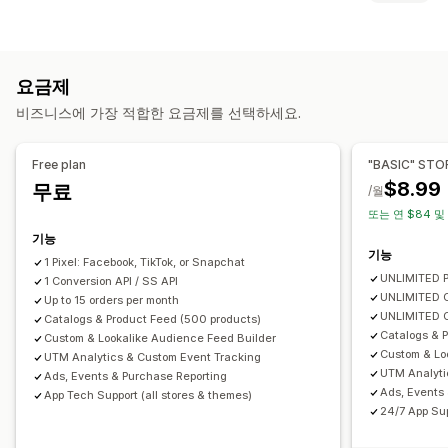
대상 그룹 세그먼트
유사 대상 그룹
대상 그룹 고객
인구 통계
고객 행동
장치
이벤트 기반
키워드
위치 기반
행동
플랫폼
제품 범주
실시간 추적
활동 추적
이벤트 추적
세분화
페이지 보기
시간 기반
리타게팅
요금제
고객 평생 가치(LTV)
코호트 분석
캠페인 관리
비즈니스에 가장 적합한 요금제를 선택하세요.
마케팅 및 판매
소셜 미디어
웹사이트
동영상 광고
픽셀 관리
마케팅 기여
결제 분석
ROAS
수익 분석 정보
구매 추적
Free plan
"BASIC" STO
실적 분석
퍼널 분석
UTM 추적
중단된 카트
픽셀 추적
$8.99
무료
/월
A/B 테스트
실적 추적
광고 비용
참여 메트릭
ROI 분석
클릭률
또는 연 $84 및
시각화 및 보고서
전환 추적
구매 전환당 비용
대시보드
인구 통계 분석
노출 횟수
기능
분석 대시보드
사용자 지정 보고서
데이터 내보내기
과거 분석
UTM 기여
트래픽 소스
기능
1 Pixel: Facebook, TikTok, or Snapchat
알림
UNLIMITED P
1 Conversion API / SS API
UNLIMITED C
Up to 15 orders per month
UNLIMITED O
Catalogs & Product Feed (500 products)
Catalogs & P
Custom & Lookalike Audience Feed Builder
Custom & Lo
UTM Analytics & Custom Event Tracking
UTM Analyti
Ads, Events & Purchase Reporting
Ads, Events
App Tech Support (all stores & themes)
24/7 App Sup