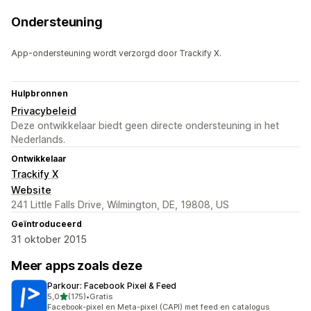
Ondersteuning
App-ondersteuning wordt verzorgd door Trackify X.
Hulpbronnen
Privacybeleid
Deze ontwikkelaar biedt geen directe ondersteuning in het
Nederlands.
Ontwikkelaar
Trackify X
Website
241 Little Falls Drive, Wilmington, DE, 19808, US
Geïntroduceerd
31 oktober 2015
Meer apps zoals deze
Parkour: Facebook Pixel & Feed
van 5 sterren
5,0
(175)
•
Gratis
175 recensies in totaal
Facebook-pixel en Meta-pixel (CAPI) met feed en catalogus