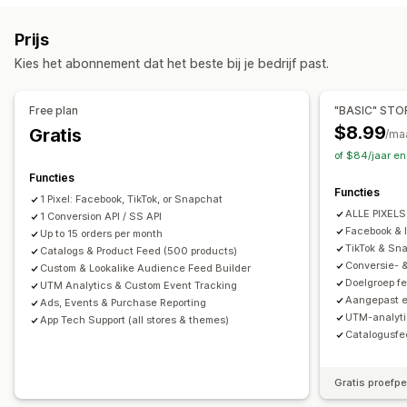
Tracking in realtime
Activiteiten volgen
Op basis van evenement
Keyword
Op basis van locatie
Prijs
Evenementen volgen
Segmentering
Paginaweergaven
Gedrag
Platform
Productcategorie
Op tijd gebaseerd
Kies het abonnement dat het beste bij je bedrijf past.
Lifetime value (LTV)
Cohortanalyse
Retargeting
Marketing en verkopen
Campagne beheren
Free plan
"BASIC" STO
Marketingtoewijzing
Checkoutanalytics
ROAS
Social media
Website
Videoadvertenties
Pixelbeheer
$8.99
Gratis
/ma
Inzichten in winst
Aankopen volgen
Funnelanalyse
of $84/jaar e
Prestatie-analytics
UTM volgen
Verlaten winkelwagen
Pixel-tracking
Functies
A/B-testen
Prestaties volgen
Advertentie-uitgaven
Functies
1 Pixel: Facebook, TikTok, or Snapchat
Beeldmateriaal en rapporten
Betrokkenheidsstatistieken
ROI-analyse
ALLE PIXELS 
1 Conversion API / SS API
Analyticsdashboard
Aangepaste rapporten
Doorklikpercentages
Conversietracking
Facebook & 
Up to 15 orders per month
TikTok & Sna
Gegevensexport
Catalogs & Product Feed (500 products)
Historische analyse
Meldingen
Kosten per acquisitie
Dashboards
Demografische analyse
Conversie- &
Custom & Lookalike Audience Feed Builder
Aantal impressies
UTM-toewijzing
Verkeersbron
Doelgroep f
UTM Analytics & Custom Event Tracking
Aangepast e
Ads, Events & Purchase Reporting
UTM-analyti
App Tech Support (all stores & themes)
Catalogusf
Gratis proefp