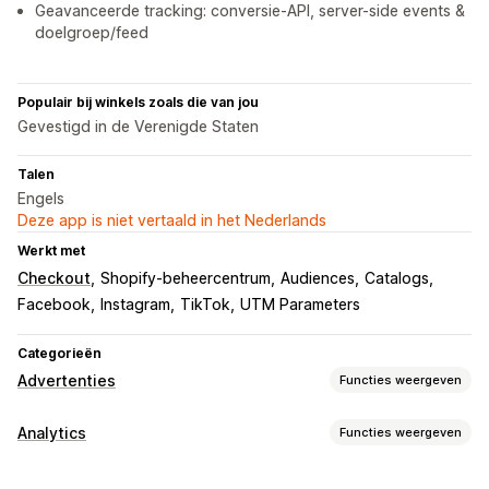
Geavanceerde tracking: conversie-API, server-side events &
doelgroep/feed
Populair bij winkels zoals die van jou
Gevestigd in de Verenigde Staten
Talen
Engels
Deze app is niet vertaald in het Nederlands
Werkt met
Checkout
Shopify-beheercentrum
Audiences
Catalogs
Facebook
Instagram
TikTok
UTM Parameters
Categorieën
Advertenties
Functies weergeven
Targeting
Analytics
Functies weergeven
Doelgroepsegmenten
Soortgelijke doelgroepen
Klantgedrag
Aangepaste doelgroepen
Demographic
Apparaat