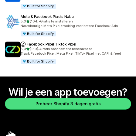
Built for Shopify
Meta & Facebook Pixels Nabu
van 5 sterren
5,0
(104)
•
Gratis te installeren
104 recensies in totaal
Nauwkeurige Meta Pixel tracking voor betere Facebook Ads
Built for Shopify
Ⓩ Facebook Pixel Tiktok Pixel
van 5 sterren
5,0
(159)
•
Gratis abonnement beschikbaar
159 recensies in totaal
Track Facebook Pixel, Meta Pixel, TikTok Pixel met CAPI & feed
Built for Shopify
Wil je een app toevoegen?
Probeer Shopify 3 dagen gratis