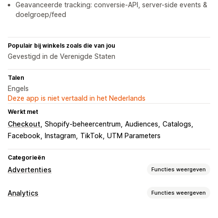
Geavanceerde tracking: conversie-API, server-side events &
doelgroep/feed
Populair bij winkels zoals die van jou
Gevestigd in de Verenigde Staten
Talen
Engels
Deze app is niet vertaald in het Nederlands
Werkt met
Checkout
Shopify-beheercentrum
Audiences
Catalogs
Facebook
Instagram
TikTok
UTM Parameters
Categorieën
Advertenties
Functies weergeven
Targeting
Analytics
Functies weergeven
Doelgroepsegmenten
Soortgelijke doelgroepen
Klantgedrag
Aangepaste doelgroepen
Demographic
Apparaat