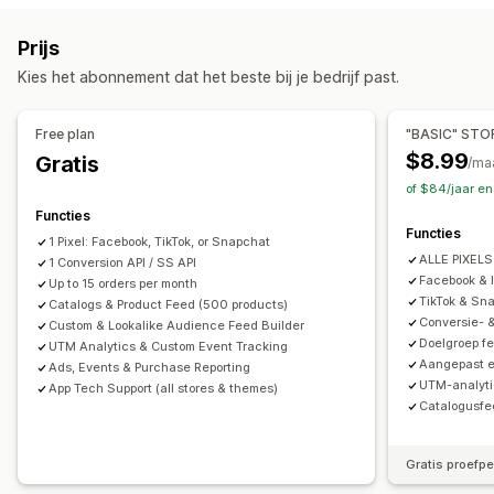
Tracking in realtime
Activiteiten volgen
Op basis van evenement
Keyword
Op basis van locatie
Prijs
Evenementen volgen
Segmentering
Paginaweergaven
Gedrag
Platform
Productcategorie
Op tijd gebaseerd
Kies het abonnement dat het beste bij je bedrijf past.
Lifetime value (LTV)
Cohortanalyse
Retargeting
Marketing en verkopen
Campagne beheren
Free plan
"BASIC" STO
Marketingtoewijzing
Checkoutanalytics
ROAS
Social media
Website
Videoadvertenties
Pixelbeheer
$8.99
Gratis
/ma
Inzichten in winst
Aankopen volgen
Funnelanalyse
of $84/jaar e
Prestatie-analytics
UTM volgen
Verlaten winkelwagen
Pixel-tracking
Functies
A/B-testen
Prestaties volgen
Advertentie-uitgaven
Functies
1 Pixel: Facebook, TikTok, or Snapchat
Beeldmateriaal en rapporten
Betrokkenheidsstatistieken
ROI-analyse
ALLE PIXELS 
1 Conversion API / SS API
Analyticsdashboard
Aangepaste rapporten
Doorklikpercentages
Conversietracking
Facebook & 
Up to 15 orders per month
TikTok & Sna
Gegevensexport
Catalogs & Product Feed (500 products)
Historische analyse
Meldingen
Kosten per acquisitie
Dashboards
Demografische analyse
Conversie- &
Custom & Lookalike Audience Feed Builder
Aantal impressies
UTM-toewijzing
Verkeersbron
Doelgroep f
UTM Analytics & Custom Event Tracking
Aangepast e
Ads, Events & Purchase Reporting
UTM-analyti
App Tech Support (all stores & themes)
Catalogusf
Gratis proefp