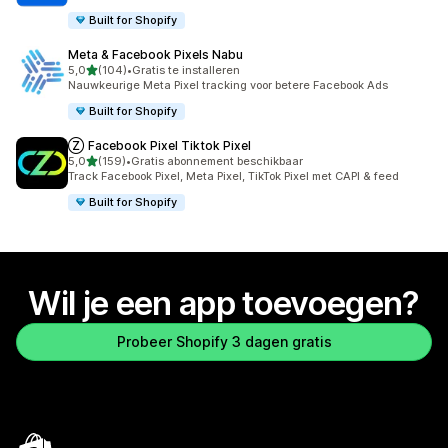
Built for Shopify
Meta & Facebook Pixels Nabu
van 5 sterren
5,0
(104)
•
Gratis te installeren
104 recensies in totaal
Nauwkeurige Meta Pixel tracking voor betere Facebook Ads
Built for Shopify
Ⓩ Facebook Pixel Tiktok Pixel
van 5 sterren
5,0
(159)
•
Gratis abonnement beschikbaar
159 recensies in totaal
Track Facebook Pixel, Meta Pixel, TikTok Pixel met CAPI & feed
Built for Shopify
Wil je een app toevoegen?
Probeer Shopify 3 dagen gratis