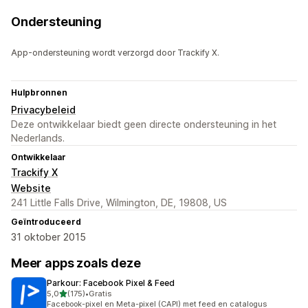
Ondersteuning
App-ondersteuning wordt verzorgd door Trackify X.
Hulpbronnen
Privacybeleid
Deze ontwikkelaar biedt geen directe ondersteuning in het
Nederlands.
Ontwikkelaar
Trackify X
Website
241 Little Falls Drive, Wilmington, DE, 19808, US
Geïntroduceerd
31 oktober 2015
Meer apps zoals deze
Parkour: Facebook Pixel & Feed
van 5 sterren
5,0
(175)
•
Gratis
175 recensies in totaal
Facebook-pixel en Meta-pixel (CAPI) met feed en catalogus