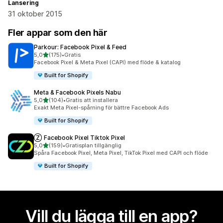
Lansering
31 oktober 2015
Fler appar som den här
Parkour: Facebook Pixel & Feed
av 5 stjärnor
5,0
(175)
•
Gratis
175 recensioner totalt
Facebook Pixel & Meta Pixel (CAPI) med flöde & katalog
Built for Shopify
Meta & Facebook Pixels Nabu
av 5 stjärnor
5,0
(104)
•
Gratis att installera
104 recensioner totalt
Exakt Meta Pixel-spårning för bättre Facebook Ads
Built for Shopify
Ⓩ Facebook Pixel Tiktok Pixel
av 5 stjärnor
5,0
(159)
•
Gratisplan tillgänglig
159 recensioner totalt
Spåra Facebook Pixel, Meta Pixel, TikTok Pixel med CAPI och flöde
Built for Shopify
Vill du lägga till en app?