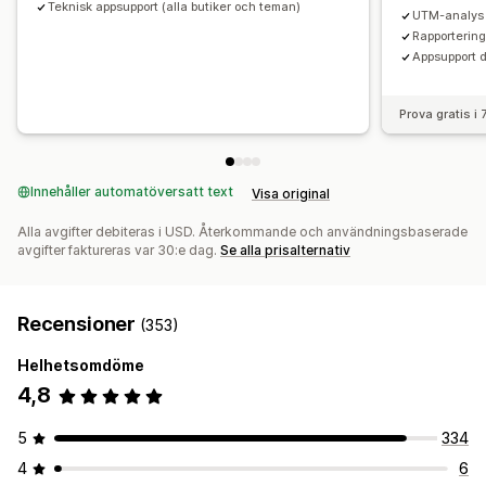
Teknisk appsupport (alla butiker och teman)
UTM-analys
Rapporterin
Appsupport d
Prova gratis i
Innehåller automatöversatt text
Visa original
Alla avgifter debiteras i USD. Återkommande och användningsbaserade
avgifter faktureras var 30:e dag.
Se alla prisalternativ
Recensioner
(353)
Helhetsomdöme
4,8
5
334
4
6