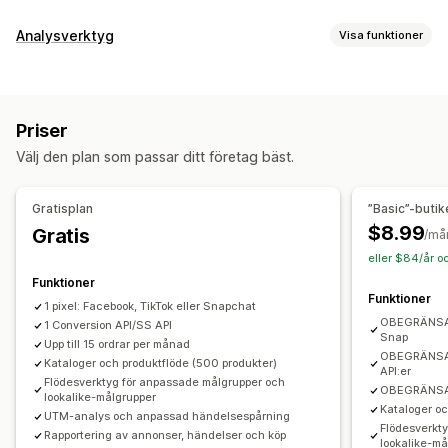
Målinriktning
Analysverktyg
Visa funktioner
Målgruppssegment
Lookalike-målgrupper
Kundbeteende
Anpassade målgrupper
Demografi
Enhet
Spårning i realtid
Aktivitetsspårning
Händelsespårning
Händelsebaserad
Keyword
Platsbaserad
Beteende
Priser
Segmentering
Sidvisningar
Livstidsvärde (LTV)
Plattform
Produktkategori
Tidbaserat
Välj den plan som passar ditt företag bäst.
Kohortanalys
Återmarknadsföring
Marknadsföring och försäljning
Kampanjhantering
Gratisplan
”Basic”-butik
Marknadsföringsattribuering
Kassaanalys
ROAS
Sociala medier
Webbplats
Videoannonser
Pixelhantering
$8.99
Gratis
/må
Vinstinsikter
Inköpsspårning
Trattanalys
UTM-spårning
eller $84/år o
Prestandaanalys
Övergivna varukorgar
Pixelspårning
Funktioner
A/B-testning
Spårning av prestanda
Annonskostnad
Funktioner
1 pixel: Facebook, TikTok eller Snapchat
Diagram och rapporter
Mätvärden för engagemang
ROI-analys
Klickfrekvens
OBEGRÄNSAT 
1 Conversion API/SS API
Analyspanel
Anpassade rapporter
Dataexport
Snap
Konverteringsspårning
Kostnad per förvärv
Upp till 15 ordrar per månad
OBEGRÄNSAT
Historikanalys
Kataloger och produktflöde (500 produkter)
Aviseringar
Instrumentpaneler
Demografianalys
Antal visningar
API:er
Flödesverktyg för anpassade målgrupper och
OBEGRÄNSAT
UTM-attribuering
Trafikkälla
lookalike-målgrupper
Kataloger oc
UTM-analys och anpassad händelsespårning
Flödesverkt
Rapportering av annonser, händelser och köp
lookalike-må