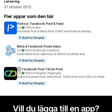
Lansering
31 oktober 2015
Fler appar som den här
Parkour: Facebook Pixel & Feed
av 5 stjärnor
5,0
(175)
•
Gratis
175 recensioner totalt
Facebook Pixel & Meta Pixel (CAPI) med flöde & katalog
Built for Shopify
Meta & Facebook Pixels Nabu
av 5 stjärnor
5,0
(104)
•
Gratis att installera
104 recensioner totalt
Exakt Meta Pixel-spårning för bättre Facebook Ads
Built for Shopify
Ⓩ Facebook Pixel Tiktok Pixel
av 5 stjärnor
5,0
(159)
•
Gratisplan tillgänglig
159 recensioner totalt
Spåra Facebook Pixel, Meta Pixel, TikTok Pixel med CAPI och flöde
Built for Shopify
Vill du lägga till en app?