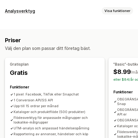
Målinriktning
Analysverktyg
Visa funktioner
Målgruppssegment
Lookalike-målgrupper
Kundbeteende
Anpassade målgrupper
Demografi
Enhet
Spårning i realtid
Aktivitetsspårning
Händelsespårning
Händelsebaserad
Keyword
Platsbaserad
Beteende
Priser
Segmentering
Sidvisningar
Livstidsvärde (LTV)
Plattform
Produktkategori
Tidbaserat
Välj den plan som passar ditt företag bäst.
Kohortanalys
Återmarknadsföring
Marknadsföring och försäljning
Kampanjhantering
Gratisplan
”Basic”-butik
Marknadsföringsattribuering
Kassaanalys
ROAS
Sociala medier
Webbplats
Videoannonser
Pixelhantering
$8.99
Gratis
/må
Vinstinsikter
Inköpsspårning
Trattanalys
UTM-spårning
eller $84/år o
Prestandaanalys
Övergivna varukorgar
Pixelspårning
Funktioner
A/B-testning
Spårning av prestanda
Annonskostnad
Funktioner
1 pixel: Facebook, TikTok eller Snapchat
Diagram och rapporter
Mätvärden för engagemang
ROI-analys
Klickfrekvens
OBEGRÄNSAT 
1 Conversion API/SS API
Analyspanel
Anpassade rapporter
Dataexport
Snap
Konverteringsspårning
Kostnad per förvärv
Upp till 15 ordrar per månad
OBEGRÄNSAT
Historikanalys
Kataloger och produktflöde (500 produkter)
Aviseringar
Instrumentpaneler
Demografianalys
Antal visningar
API:er
Flödesverktyg för anpassade målgrupper och
OBEGRÄNSAT
UTM-attribuering
Trafikkälla
lookalike-målgrupper
Kataloger oc
UTM-analys och anpassad händelsespårning
Flödesverkt
Rapportering av annonser, händelser och köp
lookalike-må