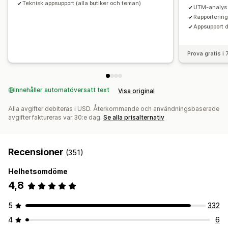
Teknisk appsupport (alla butiker och teman)
UTM-analys
Rapporterin
Appsupport d
Prova gratis i
Innehåller automatöversatt text
Visa original
Alla avgifter debiteras i USD. Återkommande och användningsbaserade
avgifter faktureras var 30:e dag.
Se alla prisalternativ
Recensioner
(351)
Helhetsomdöme
4,8
5
332
4
6