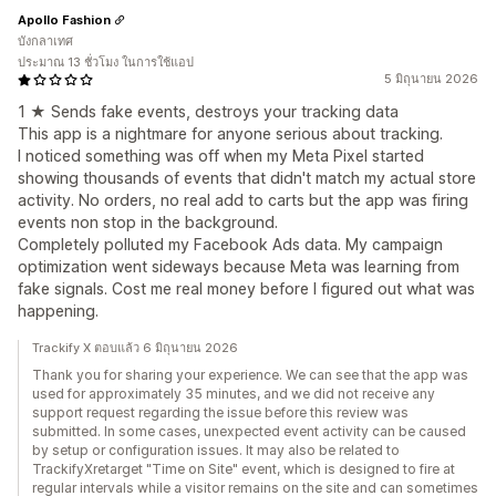
Apollo Fashion
บังกลาเทศ
ประมาณ 13 ชั่วโมง ในการใช้แอป
5 มิถุนายน 2026
1 ★ Sends fake events, destroys your tracking data
This app is a nightmare for anyone serious about tracking.
I noticed something was off when my Meta Pixel started
showing thousands of events that didn't match my actual store
activity. No orders, no real add to carts but the app was firing
events non stop in the background.
Completely polluted my Facebook Ads data. My campaign
optimization went sideways because Meta was learning from
fake signals. Cost me real money before I figured out what was
happening.
Trackify X ตอบแล้ว 6 มิถุนายน 2026
Thank you for sharing your experience. We can see that the app was
used for approximately 35 minutes, and we did not receive any
support request regarding the issue before this review was
submitted. In some cases, unexpected event activity can be caused
by setup or configuration issues. It may also be related to
TrackifyXretarget "Time on Site" event, which is designed to fire at
regular intervals while a visitor remains on the site and can sometimes