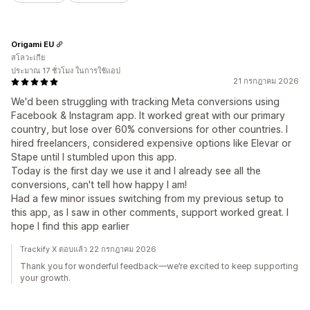
Origami EU
สโลวะเกีย
ประมาณ 17 ชั่วโมง ในการใช้แอป
21 กรกฎาคม 2026
We'd been struggling with tracking Meta conversions using
Facebook & Instagram app. It worked great with our primary
country, but lose over 60% conversions for other countries. I
hired freelancers, considered expensive options like Elevar or
Stape until I stumbled upon this app.
Today is the first day we use it and I already see all the
conversions, can't tell how happy I am!
Had a few minor issues switching from my previous setup to
this app, as I saw in other comments, support worked great. I
hope I find this app earlier
Trackify X ตอบแล้ว 22 กรกฎาคม 2026
Thank you for wonderful feedback—we’re excited to keep supporting
your growth.