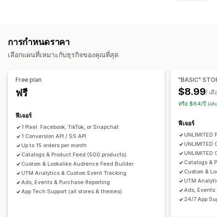
เซกเมนต์กลุ่มเป้าหมาย
กลุ่มเป้าหมายที่คล้ายกัน
พฤติกรรมของลูกค้า
กลุ่มเป้าหมายที่กำหนดเอง
ข้อมูลประชากร
อุปกรณ์
ตามเหตุการณ์
การติดตามแบบเรียลไทม์
การติดตามกิจกรรม
คำสำคัญ
ตามสถานที่
พฤติกรรม
แพลตฟอร์ม
หมวดหมู่สินค้า
การกำหนดราคา
การติดตามเหตุการณ์
การแบ่งกลุ่ม
ยอดเข้าชมหน้าเว็บ
ตามเวลา
การกำหนดเป้าหมายซ้ำ
เลือกแผนที่เหมาะกับธุรกิจของคุณที่สุด
มูลค่าตลอดอายุการใช้งาน (LTV)
การวิเคราะห์ตามกลุ่ม
การจัดการแคมเปญ
การตลาดและการขาย
โซเชียลมีเดีย
เว็บไซต์
โฆษณาวิดีโอ
การจัดการพิกเซล
Free plan
"BASIC" STO
การระบุแหล่งที่มาทางการตลาด
การวิเคราะห์การชำระเงิน
ROAS
$8.99
ฟรี
/ เด
การวิเคราะห์ประสิทธิภาพ
ข้อมูลเชิงลึกด้านผลกำไร
การติดตามการซื้อ
การวิเคราะห์ช่องทาง
หรือ $84/ปี แล
การทดสอบ A/B
การติดตามประสิทธิภาพ
การใช้จ่ายด้านโฆษณา
การติดตาม UTM
ตะกร้าสินค้าที่ยังไม่ชำระเงิน
การติดตามพิกเซล
ฟีเจอร์
เมตริกการมีส่วนร่วม
การวิเคราะห์ ROI
อัตราการคลิกผ่าน
ฟีเจอร์
1 Pixel: Facebook, TikTok, or Snapchat
ภาพและรายงาน
การติดตามคอนเวอร์ชัน
ต้นทุนต่อการหาลูกค้าใหม่
แดชบอร์ด
UNLIMITED P
1 Conversion API / SS API
แดชบอร์ดการวิเคราะห์
รายงานที่กำหนดเอง
การส่งออกข้อมูล
การวิเคราะห์ทางประชากรศาสตร์
จำนวนอิมเพรสชั่น
UNLIMITED C
Up to 15 orders per month
UNLIMITED O
การวิเคราะห์ในอดีต
Catalogs & Product Feed (500 products)
การแจ้งเตือน
การระบุแหล่งที่มาของ UTM
แหล่งที่มาของผู้เยี่ยมชม
Catalogs & P
Custom & Lookalike Audience Feed Builder
Custom & Lo
UTM Analytics & Custom Event Tracking
UTM Analyti
Ads, Events & Purchase Reporting
Ads, Events
App Tech Support (all stores & themes)
24/7 App Sup