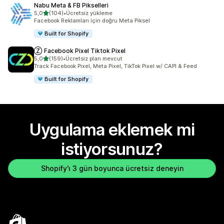
Nabu Meta & FB Pikselleri
5 yıldız üzerinden
5,0
(104)
•
Ücretsiz yükleme
toplam 104 değerlendirme
Facebook Reklamları için doğru Meta Piksel
Built for Shopify
Ⓩ Facebook Pixel Tiktok Pixel
5 yıldız üzerinden
5,0
(159)
•
Ücretsiz plan mevcut
toplam 159 değerlendirme
Track Facebook Pixel, Meta Pixel, TikTok Pixel w/ CAPI & Feed
Built for Shopify
Uygulama eklemek mi
istiyorsunuz?
Shopify'ı 3 gün boyunca ücretsiz deneyin