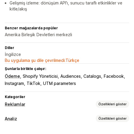
Gelişmiş izleme: dönüşüm API'ı, sunucu taraflı etkinlikler ve
kitle/akış
Benzer mağazalarda popüler
Amerika Birleşik Devletleri merkezli
Diller
İngilizce
Bu uygulama şu dile çevrilmedi:Türkçe
Şunlarla birlikte çalışır:
Ödeme
Shopify Yöneticisi
Audiences
Catalogs
Facebook
Instagram
TikTok
UTM parameters
Kategoriler
Reklamlar
Özellikleri göster
Hedefleme
Analiz
Özellikleri göster
Kitle segmentleri
Benzer kitleler
Özel kitleler
Demografi
Müşteri davranışı
Cihaz
Etkinlik bazında
Anahtar sözcük
Konum bazlı