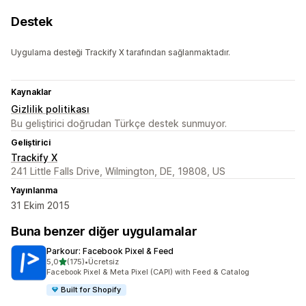
Destek
Uygulama desteği Trackify X tarafından sağlanmaktadır.
Kaynaklar
Gizlilik politikası
Bu geliştirici doğrudan Türkçe destek sunmuyor.
Geliştirici
Trackify X
241 Little Falls Drive, Wilmington, DE, 19808, US
Yayınlanma
31 Ekim 2015
Buna benzer diğer uygulamalar
Parkour: Facebook Pixel & Feed
5 yıldız üzerinden
5,0
(175)
•
Ücretsiz
toplam 175 değerlendirme
Facebook Pixel & Meta Pixel (CAPI) with Feed & Catalog
Built for Shopify