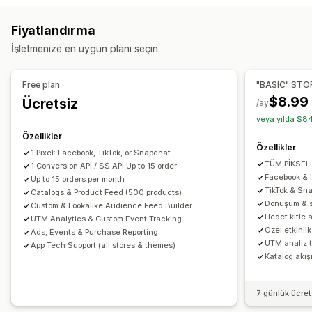
Gerçek zamanlı takip
Aktivite takibi
Etkinlik takibi
Davranış
Platform
Ürün kategorileri
Zaman bazında
Fiyatlandırma
Segmentasyon
Sayfa görüntülemeleri
Yeniden hedefleme
İşletmenize en uygun planı seçin.
Yaşam boyu değeri (LTV)
Kohort analizi
Kampanya yönetimi
Pazarlama ve satış
Sosyal medya
Web Sitesi
Video reklamlar
Piksel yönetimi
Free plan
"BASIC" STO
Pazarlama öz nitelikleri
Ödeme analizleri
ROAS
$8.99
Ücretsiz
/ay
Performans analizleri
Kâr analizleri
Satın alım takibi
Huni analizi
UTM takibi
veya yılda $84
A/B testi
Performans takibi
Reklam harcaması
Yarım bırakılmış sepet
Piksel takibi
Özellikler
Etkileşim ölçümleri
ROI analizi
Tıklama oranı
Özellikler
1 Pixel: Facebook, TikTok, or Snapchat
Görseller ve raporlar
Dönüşüm izleme
Edinme başına maliyet
Kontrol panelleri
TÜM PİKSELL
1 Conversion API / SS API Up to 15 order
Analizler kontrol paneli
Özel raporlar
Dışa veri aktarma
Demografik analiz
Gösterim sayımı
UTM öz nitelikleri
Facebook & 
Up to 15 orders per month
TikTok & Sna
Geçmiş analizi
Catalogs & Product Feed (500 products)
Bildirimler
Trafik kaynakları
Dönüşüm & s
Custom & Lookalike Audience Feed Builder
Hedef kitle a
UTM Analytics & Custom Event Tracking
Özel etkinli
Ads, Events & Purchase Reporting
UTM analiz t
App Tech Support (all stores & themes)
Katalog akış
7 günlük ücre