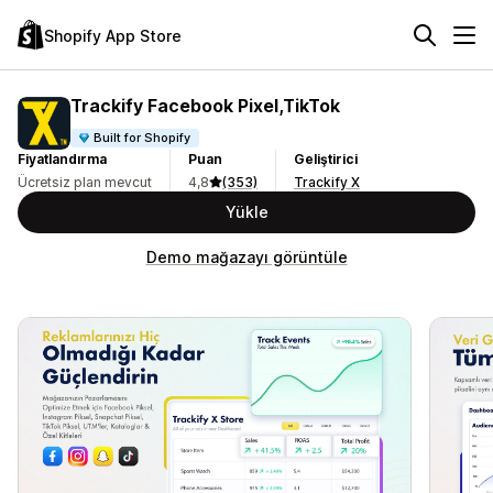
Shopify App Store
Trackify Facebook Pixel,TikTok
Built for Shopify
Fiyatlandırma
Puan
Geliştirici
Ücretsiz plan mevcut
4,8
(353)
Trackify X
Yükle
Demo mağazayı görüntüle