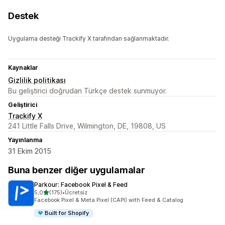
Destek
Uygulama desteği Trackify X tarafından sağlanmaktadır.
Kaynaklar
Gizlilik politikası
Bu geliştirici doğrudan Türkçe destek sunmuyor.
Geliştirici
Trackify X
241 Little Falls Drive, Wilmington, DE, 19808, US
Yayınlanma
31 Ekim 2015
Buna benzer diğer uygulamalar
Parkour: Facebook Pixel & Feed
5 yıldız üzerinden
5,0
(175)
•
Ücretsiz
toplam 175 değerlendirme
Facebook Pixel & Meta Pixel (CAPI) with Feed & Catalog
Built for Shopify