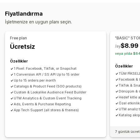
Gerçek zamanlı takip
Aktivite takibi
Etkinlik takibi
Davranış
Platform
Ürün kategorileri
Zaman bazında
Fiyatlandırma
Segmentasyon
Sayfa görüntülemeleri
Yeniden hedefleme
İşletmenize en uygun planı seçin.
Yaşam boyu değeri (LTV)
Kohort analizi
Kampanya yönetimi
Pazarlama ve satış
Sosyal medya
Web Sitesi
Video reklamlar
Piksel yönetimi
Free plan
"BASIC" STO
Pazarlama öz nitelikleri
Ödeme analizleri
ROAS
$8.99
Ücretsiz
/ay
Performans analizleri
Kâr analizleri
Satın alım takibi
Huni analizi
UTM takibi
veya yılda $84
A/B testi
Performans takibi
Reklam harcaması
Yarım bırakılmış sepet
Piksel takibi
Özellikler
Etkileşim ölçümleri
ROI analizi
Tıklama oranı
Özellikler
1 Pixel: Facebook, TikTok, or Snapchat
Görseller ve raporlar
Dönüşüm izleme
Edinme başına maliyet
Kontrol panelleri
TÜM PİKSELL
1 Conversion API / SS API Up to 15 order
Analizler kontrol paneli
Özel raporlar
Dışa veri aktarma
Demografik analiz
Gösterim sayımı
UTM öz nitelikleri
Facebook & 
Up to 15 orders per month
TikTok & Sna
Geçmiş analizi
Catalogs & Product Feed (500 products)
Bildirimler
Trafik kaynakları
Dönüşüm & s
Custom & Lookalike Audience Feed Builder
Hedef kitle a
UTM Analytics & Custom Event Tracking
Özel etkinli
Ads, Events & Purchase Reporting
UTM analiz t
App Tech Support (all stores & themes)
Katalog akış
7 günlük ücre