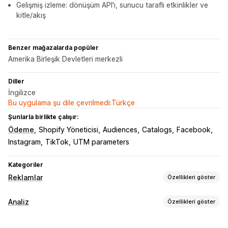
Gelişmiş izleme: dönüşüm API'ı, sunucu taraflı etkinlikler ve
kitle/akış
Benzer mağazalarda popüler
Amerika Birleşik Devletleri merkezli
Diller
İngilizce
Bu uygulama şu dile çevrilmedi:Türkçe
Şunlarla birlikte çalışır:
Ödeme
Shopify Yöneticisi
Audiences
Catalogs
Facebook
Instagram
TikTok
UTM parameters
Kategoriler
Reklamlar
Özellikleri göster
Hedefleme
Analiz
Özellikleri göster
Kitle segmentleri
Benzer kitleler
Özel kitleler
Demografi
Müşteri davranışı
Cihaz
Etkinlik bazında
Anahtar sözcük
Konum bazlı