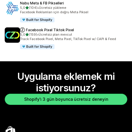
Nabu Meta & FB Pikselleri
5 yıldız üzerinden
5,0
(104)
•
Ücretsiz yükleme
toplam 104 değerlendirme
Facebook Reklamları için doğru Meta Piksel
Built for Shopify
Ⓩ Facebook Pixel Tiktok Pixel
5 yıldız üzerinden
5,0
(159)
•
Ücretsiz plan mevcut
toplam 159 değerlendirme
Track Facebook Pixel, Meta Pixel, TikTok Pixel w/ CAPI & Feed
Built for Shopify
Uygulama eklemek mi
istiyorsunuz?
Shopify'ı 3 gün boyunca ücretsiz deneyin