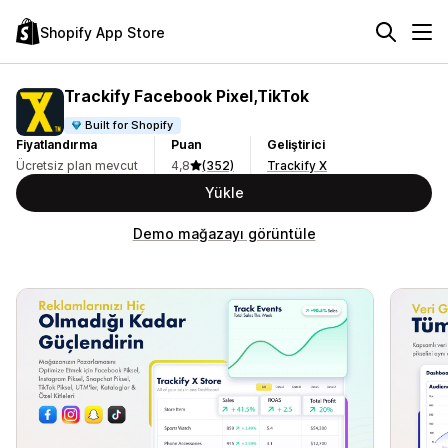
Shopify App Store
Trackify Facebook Pixel,TikTok
Built for Shopify
Fiyatlandırma
Puan
Geliştirici
Ücretsiz plan mevcut
4,8
(352)
Trackify X
Yükle
Demo mağazayı görüntüle