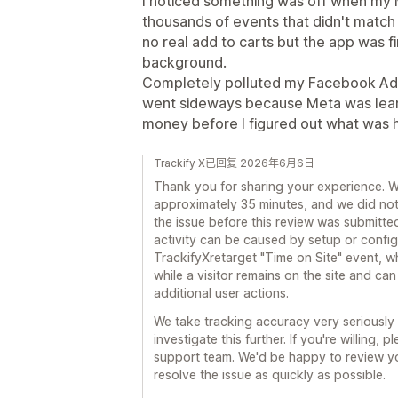
I noticed something was off when my 
thousands of events that didn't match 
no real add to carts but the app was fi
background.
Completely polluted my Facebook Ads
went sideways because Meta was learn
money before I figured out what was 
Trackify X已回复 2026年6月6日
Thank you for sharing your experience. W
approximately 35 minutes, and we did not
the issue before this review was submitt
activity can be caused by setup or configu
TrackifyXretarget "Time on Site" event, whi
while a visitor remains on the site and c
additional user actions.
We take tracking accuracy very seriously
investigate this further. If you're willing, 
support team. We'd be happy to review yo
resolve the issue as quickly as possible.