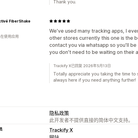
Thank you.
tivé FiberShake
We've used many tracking apps, I even
 人在使用应用
other stores currently this one is the 
contact you via whatsapp so you'll be
you don't need to be waiting on their 
Trackify X已回复 2026年5月13日
Totally appreciate you taking the time t
always here if you need anything further!
隐私政策
此开发者不提供直接的简体中文支持。
员
Trackify X
网站