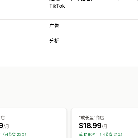
TikTok
广告
定向
分析
受众细分
类似受众
自定义受众
人口统
客户行为
行为
平台
产品类别
基于时间
再营销
实时跟踪
活动跟踪
事件跟踪
细分
页
宣传活动管理
群组分析
社交媒体
网站
视频广告
像素管理
营销和销售
绩效分析
营销归因
结账分析
ROAS
利润洞察
A/B 测试
绩效跟踪
广告支出
互动指标
像素跟踪
每次获客成本
控制面板
人口统计分析
视觉和报告
商店
“成长型”商店
分析控制面板
自定义报告
数据导出
历
9
$18.99
/月
/月
/年（可节省 22%）
或 $180/年（可节省 21%）