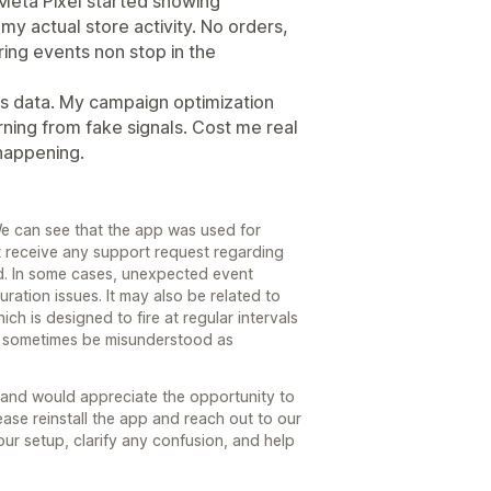
Meta Pixel started showing
my actual store activity. No orders,
ring events non stop in the
 data. My campaign optimization
ing from fake signals. Cost me real
happening.
e can see that the app was used for
 receive any support request regarding
ed. In some cases, unexpected event
ration issues. It may also be related to
ch is designed to fire at regular intervals
an sometimes be misunderstood as
 and would appreciate the opportunity to
please reinstall the app and reach out to our
ur setup, clarify any confusion, and help