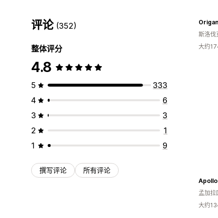
评论
Origa
(352)
斯洛伐
大约1
整体评分
4.8
5
333
4
6
3
3
2
1
1
9
撰写评论
所有评论
Apollo
孟加拉
大约1