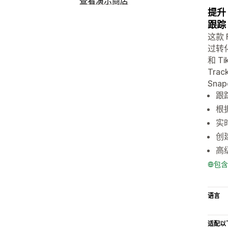
查看演示商店
提升 
跟踪
这款 
过转化
和 T
Tra
Snap
跟踪
根
实时
创
高
包含
语言
适配以