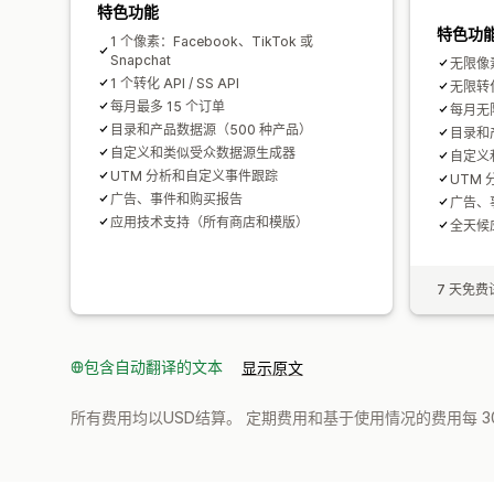
特色功能
特色功
1 个像素：Facebook、TikTok 或
Snapchat
无限像素
1 个转化 API / SS API
无限转化 
每月最多 15 个订单
每月无
目录和产品数据源（500 种产品）
目录和
自定义和类似受众数据源生成器
自定义
UTM 分析和自定义事件跟踪
UTM
广告、事件和购买报告
广告、
应用技术支持（所有商店和模版）
全天候
7 天免费
包含自动翻译的文本
显示原文
所有费用均以USD结算。 定期费用和基于使用情况的费用每 3