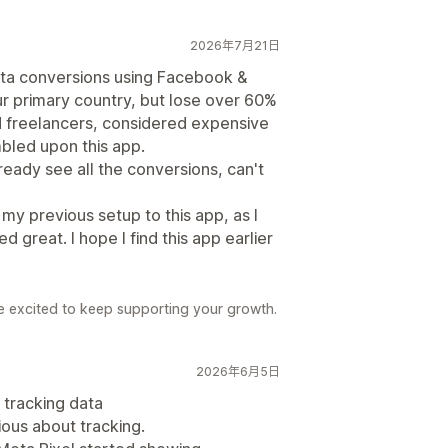
2026年7月21日
eta conversions using Facebook &
ur primary country, but lose over 60%
ed freelancers, considered expensive
umbled upon this app.
lready see all the conversions, can't
my previous setup to this app, as I
great. I hope I find this app earlier
 excited to keep supporting your growth.
2026年6月5日
 tracking data
ious about tracking.