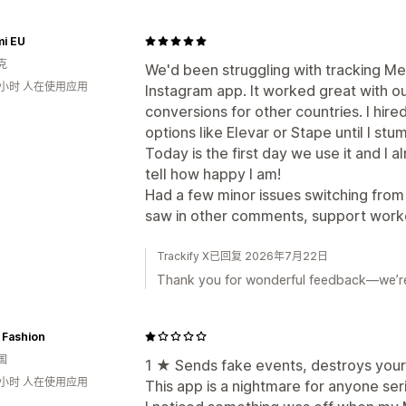
mi EU
克
We'd been struggling with tracking M
7小时 人在使用应用
Instagram app. It worked great with o
conversions for other countries. I hir
options like Elevar or Stape until I st
Today is the first day we use it and I a
tell how happy I am!
Had a few minor issues switching from 
saw in other comments, support worked 
Trackify X已回复 2026年7月22日
Thank you for wonderful feedback—we’re
 Fashion
国
1 ★ Sends fake events, destroys your
3小时 人在使用应用
This app is a nightmare for anyone ser