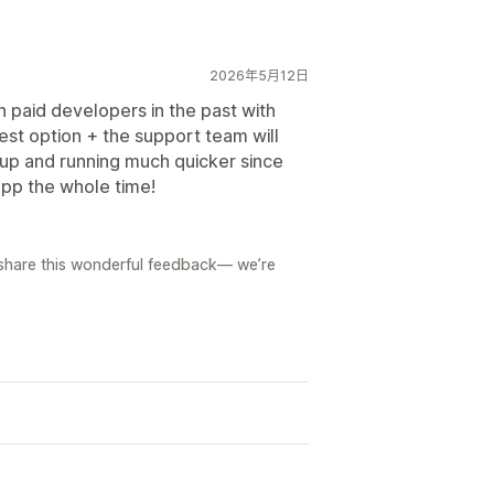
2026年5月12日
 paid developers in the past with
best option + the support team will
 up and running much quicker since
app the whole time!
o share this wonderful feedback— we’re