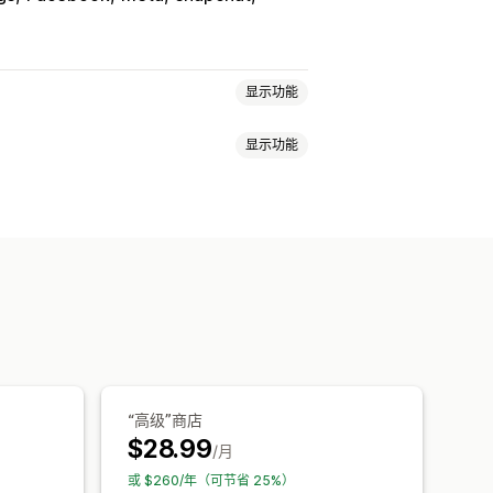
显示功能
显示功能
计
设备
基于活动
关键字
基于地点
面浏览量
生命周期价值 (LTV)
购买跟踪
漏斗分析
UTM 跟踪
弃购
ROI 分析
点击率
转化跟踪
展示次数
UTM 归因
流量来源
“高级”商店
史分析
通知
$28.99
/月
或 $260/年（可节省 25%）