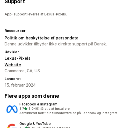
Support
App-support leveres af Lexus-Pixels.
Ressourcer
Politik om beskyttelse af persondata
Denne udvikler tilbyder ikke direkte support på Dansk.
Udvikler
Lexus-Pixels
Website
Commerce, GA, US
Lanceret
15. februar 2024
Flere apps som denne
Facebook & Instagram
ud af 5 stjerner
3,7
(5.049)
•
Gratis at installere
5049 anmeldelser i alt
Administrer nemt din tilstedeværelse på Facebook og Instagram
Google & YouTube
ud af 5 stjerner