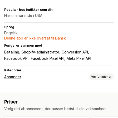
Populær hos butikker som din
Hjemmehørende i USA
Sprog
Engelsk
Denne app er ikke oversat til Dansk
Fungerer sammen med
Betaling
Shopify-administrator
Conversion API
Facebook API
Facebook Pixel API
Meta Pixel API
Kategorier
Annoncer
Vis funktioner
Målretning
Demografi
Enhed
Søgeord
Adfærd
Retargeting
Priser
Kampagneadministration
Vælg det abonnement, der passer bedst til din virksomhed.
Optimering med kunstig intelligens
Sociale medier