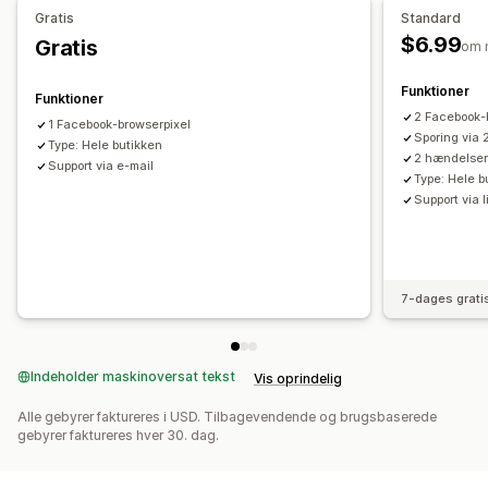
Website
Pixeladministration
Gratis
Standard
$6.99
Gratis
Effektivitetsanalyse
om 
Sporing af ydeevne
Annonceforbrug
Klikrater
Funktioner
Funktioner
Konverteringssporing
UTM-tildeling
Trafikkilde
2 Facebook-
1 Facebook-browserpixel
Sporing via
Type: Hele butikken
2 hændelser
Support via e-mail
Type: Hele b
Support via 
7-dages grati
Indeholder maskinoversat tekst
Vis oprindelig
Alle gebyrer faktureres i USD. Tilbagevendende og brugsbaserede
gebyrer faktureres hver 30. dag.