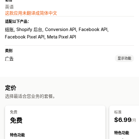
英语
这款应用未翻译成简体中文
适配以下产品：
结账
Shopify 后台
Conversion API
Facebook API
Facebook Pixel API
Meta Pixel API
类别
广告
显示功能
定向
人口统计
设备
关键字
行为
再营销
定价
宣传活动管理
选择最适合您业务的套餐。
AI 优化
社交媒体
网站
像素管理
绩效分析
免费
标准
$6.99
免费
绩效跟踪
广告支出
点击率
转化跟踪
UTM 归因
流量来源
/月
特色功能
特色功能