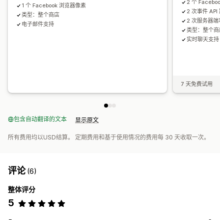
2 个 Faceb
1 个 Facebook 浏览器像素
2 次事件 API
类型：整个商店
2 次服务器
电子邮件支持
类型：整个商
实时聊天支持
7 天免费试用
包含自动翻译的文本
显示原文
所有费用均以USD结算。 定期费用和基于使用情况的费用每 30 天收取一次。
评论
(6)
整体评分
5