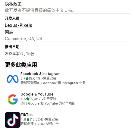
隐私政策
此开发者不提供直接的简体中文支持。
开发人员
Lexus-Pixels
网站
Commerce, GA, US
推出日期
2024年2月15日
更多此类应用
Facebook & Instagram
星（满分 5 星）
3.7
(5,049)
•
免费安装
总共 5049 条评论
无缝管理您的 Facebook 和 Instagram 业务
Google & YouTube
星（满分 5 星）
4.5
(5,067)
•
免费安装
总共 5067 条评论
访问 Google 和 YouTube 的精华功能
TikTok
星（满分 5 星）
4.8
(15,324)
•
免费安装
总共 15324 条评论
轻松创建 TikTok 视频广告