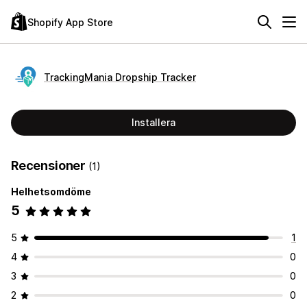
Shopify App Store
TrackingMania Dropship Tracker
Installera
Recensioner
(1)
Helhetsomdöme
5
5
1
4
0
3
0
2
0