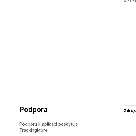
Více n
Podpora
Zdroj
Podporu k aplikaci poskytuje
TrackingMore.