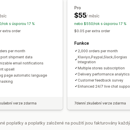
Pro
$55
ěsíc
/ měsíc
/rok s úsporou 17 %
nebo $550/rok s úsporou 17 %
r extra order
$0.05 per extra order
Funkce
ders per month
2,000 orders per month
xport shipment data
Klaviyo,Paypal,Slack,Gorgias
Integration
izable email notifications
Multiple stores subscription
nt upsell
Delivery performance analytics
ng page automatic language
Customer feedback survey
masking
Enhanced 24/7 live chat suppo
kušební verze zdarma
7denní zkušební verze zdarma
é poplatky a poplatky založené na použití jsou fakturovány každý