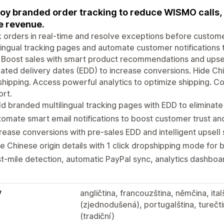
oy branded order tracking to reduce WISMO calls, 
 revenue.
 orders in real-time and resolve exceptions before custom
lingual tracking pages and automate customer notifications 
. Boost sales with smart product recommendations and upse
ated delivery dates (EDD) to increase conversions. Hide Chi
hipping. Access powerful analytics to optimize shipping. Co
rt.
ld branded multilingual tracking pages with EDD to eliminat
omate smart email notifications to boost customer trust a
rease conversions with pre-sales EDD and intelligent upsell
e Chinese origin details with 1 click dropshipping mode for 
t-mile detection, automatic PayPal sync, analytics dashboa
y
angličtina, francouzština, němčina, ital
(zjednodušená), portugalština, turečtin
(tradiční)