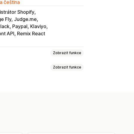
a čeština
strátor Shopify
ge Fly, Judge.me
lack, Paypal, Klaviyo
ont API, Remix React
Zobrazit funkce
Zobrazit funkce
nka vyhledání objednávky
kaz na sledování
Překlad
dnávek
Více jazyků
Výběr dopravce
ětové sledování
Panely
PI
Analytika
Maskování dopravce
í v reálném čase
ilová oznámení
eklad
Vlastní notifikace
řepravy