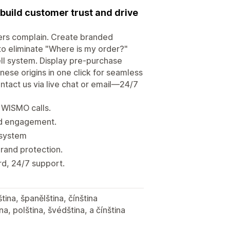
build customer trust and drive
ers complain. Create branded
to eliminate "Where is my order?"
ll system. Display pre-purchase
nese origins in one click for seamless
ntact us via live chat or email—24/7
e WISMO calls.
nd engagement.
 system
brand protection.
rd, 24/7 support.
ština, španělština, čínština
a, polština, švédština, a čínština