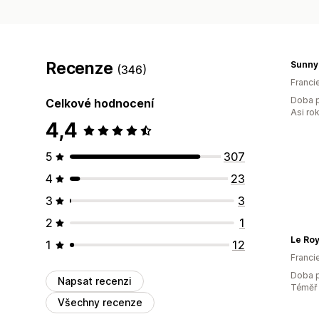
Recenze
Sunny
(346)
Franci
Doba p
Celkové hodnocení
Asi ro
4,4
5
307
4
23
3
3
2
1
Le Ro
1
12
Franci
Doba p
Napsat recenzi
Téměř 
Všechny recenze