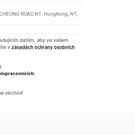
CHEONG ROAD NT, HongKong, NT,
sledujícím datům, aby ve vašem
íte v
zásadách ochrany osobních
ě
olupracovnících:
ine obchod