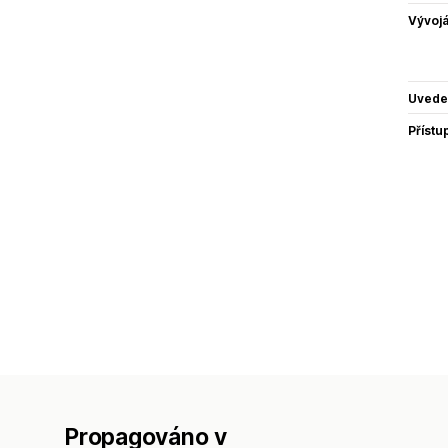
Vývojá
Uvede
Přístu
Propagováno v