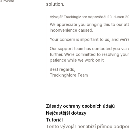
ež rokem
solution.
Vývojář TrackingMore odpověděl 23. duben 2
We appreciate you bringing this to our at
inconvenience caused.
Your concern is important to us, and we’re
Our support team has contacted you via em
further. We’re committed to resolving you
patience while we work on it.
Best regards,
TrackingMore Team
e
Zásady ochrany osobních údajů
Nejčastější dotazy
Tutoriál
Tento vývojář nenabízí přímou podpor