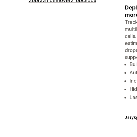
Zobrazit demoverzi obchodu
Depl
more
Track
multi
calls
estim
drops
suppo
Bui
Aut
Inc
Hid
Las
Jazyk