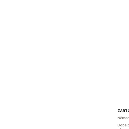
ZART
Němec
Doba p