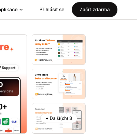
aplikace
Přihlásit se
Začít zdarma
+ Další(ch) 3