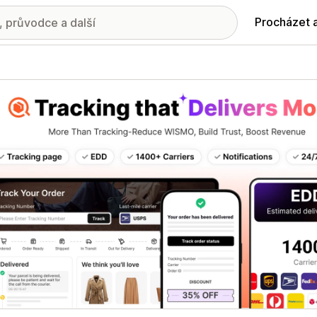
Procházet 
ie propagovaných obrázků