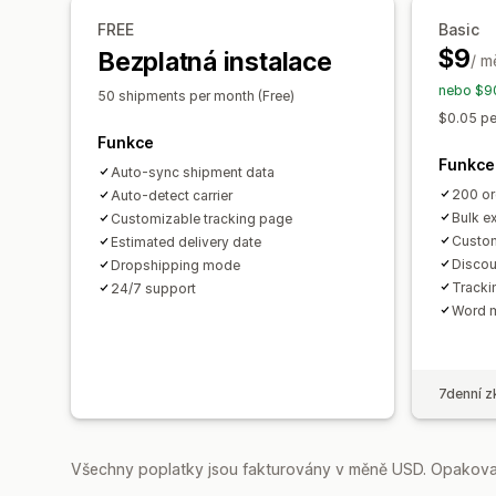
FREE
Basic
$9
Bezplatná instalace
/ m
nebo $90
50 shipments per month (Free)
$0.05 pe
Funkce
Funkce
Auto-sync shipment data
200 or
Auto-detect carrier
Bulk e
Customizable tracking page
Custom
Estimated delivery date
Discou
Dropshipping mode
Tracki
24/7 support
Word 
7denní z
Všechny poplatky jsou fakturovány v měně USD. Opakovan