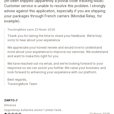
yet been shipped (apparently a postal code tracking issue).
Customer service is unable to resolve this problem. I strongly
advise against this application, especially if you are shipping
your packages through French carriers (Mondial Relay, for
example).
TrackingMore yanıt 23 Nisan 2026
Thank you for taking the time to share your feedback. We’re truly
sorry to hear about your experience.
We appreciate your honest review and would love to understand
more about your experience to improve our services. We understand
and want to make this right for you.
We have reached out via email, and we're looking forward to your
response so we can assist you further. We value your business and
look forward to enhancing your experience with our platform.
Best regards,
TrackingMore Team
ZARTO
Almanya
Uygulamayı kullanma süresi:1 yıldan fazla
22 Nisan 2026