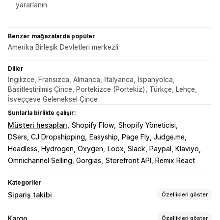
yararlanın
Benzer mağazalarda popüler
Amerika Birleşik Devletleri merkezli
Diller
İngilizce, Fransızca, Almanca, İtalyanca, İspanyolca,
Basitleştirilmiş Çince, Portekizce (Portekiz), Türkçe, Lehçe,
İsveççeve Geleneksel Çince
Şunlarla birlikte çalışır:
Müşteri hesapları
Shopify Flow
Shopify Yöneticisi
DSers, CJ Dropshipping
Easyship, Page Fly, Judge.me
Headless, Hydrogen, Oxygen
Loox, Slack, Paypal, Klaviyo
Omnichannel Selling, Gorgias
Storefront API, Remix React
Kategoriler
Sipariş takibi
Özellikleri göster
İzleme
Kargo
Özellikleri göster