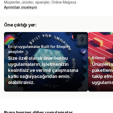
Müşteriler, ürünler, siparişler, Online Mağaza
Ayrıntıları inceleyin
Öne çıktığı yer:
En iyi uygulamalar Built for Shopify
onaylıdır
Size özel olarak önerilen bu
Kılavuz
uygulamaların, işletmenizin
Ürünleri 
kesintisiz ve verimli çalışmasına
paketlem
katkı sağlayacağından emin
takip etm
olabilirsiniz.
uygulamal
Buna benzer diğer uygulamalar