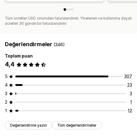
Tüm ücretler USD cinsinden faturalandırılır. Yinelenen ve kullanıma dayalı
ücretler 30 günde bir faturalandırılır.
Değerlendirmeler
(346)
Toplam puan
4,4
5
307
4
23
3
3
2
1
1
12
Değerlendirme yazın
Tüm değerlendirmeler