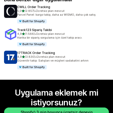
CWILL Order Tracking
5 yıldız üzerinden
5,0
(2.857)
•
Ücretsiz plan mevcut
toplam 2857 değerlendirme
Parcel Panel: kargo takip, daha az WISMO, daha çok satış
Built for Shopify
Track123 Sipariş Takibi
5 yıldız üzerinden
4,9
(1.566)
•
Ücretsiz plan mevcut
toplam 1566 değerlendirme
Harika bir sipariş sorgulama için özel takip aracı.
Built for Shopify
17TRACK Order Tracking
5 yıldız üzerinden
4,9
(3.830)
•
Ücretsiz plan mevcut
toplam 3830 değerlendirme
Güvenilir takip: Satışları ve müşteri sadakatini artırın
Built for Shopify
Uygulama eklemek mi
istiyorsunuz?
Shopify'ı 3 gün boyunca ücretsiz deneyin