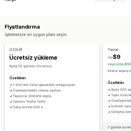
Marka öğeli takip sayfası
Sipariş sorgulama sayfası
Etiketler ve ambalaj
Gerçek zamanlı takip
Özel takip bağlantısı
Çeviri
Teslimat tarihi
Sipariş senkronizasyonu
Çoklu dil
Tahmini teslimat tarihi
Global takip
Kontrol panelleri
Fiyatlandırma
Taşıyıcı şirket seçimi
Siparişleri dışa aktarma
Çoklu taşıyıcı şirket
API
Analizler
İşletmenize en uygun planı seçin.
Taşıyıcı şirket koruması
Kargoları yönetme
Sipariş senkronizasyonu
Gerçek zamanlı takip
Bildirimler
ÖZGÜR
Temel
Marka öğeli takip sayfası
E-posta bildirimleri
E-posta
Gerçek zamanlı bildirimler
Çeviri
Özel bildirimler
$9
Ücretsiz yükleme
/ay
Sipariş güncellemeleri
Kargo analizleri
Otomasyonlar
veya yılda $90
Ayda 50 gönderi (Ücretsiz)
Ekstra sipariş
Özellikler
Özellikler
1.300'den fazla operatörle entegrasyon
Ayda 200 si
Özelleştirilebilir izleme sayfası
Toplu ihraca
Taşıyıcıyı otomatik algıla
Özelleştirileb
Tahmini Teslim Tarihi
İndirimli satı
Satış öncesi EDD e
Gelişmiş öze
7 günlük ücre