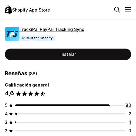
Shopify App Store
TrackiPal PayPal Tracking Sync
Built for Shopify
Instalar
Reseñas
(88)
Calificación general
4,6
5
80
4
2
3
1
2
0