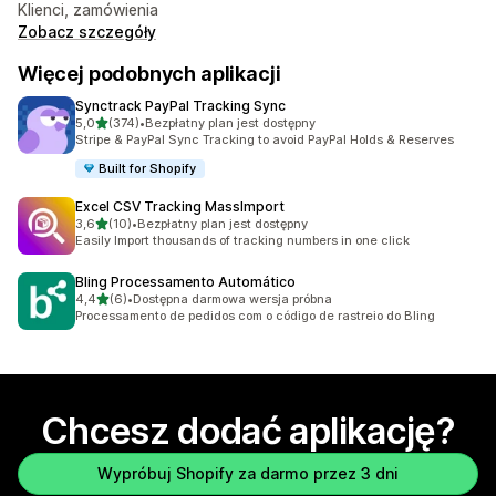
Klienci, zamówienia
Zobacz szczegóły
Więcej podobnych aplikacji
Synctrack PayPal Tracking Sync
na 5 gwiazdek
5,0
(374)
•
Bezpłatny plan jest dostępny
Łączna liczba recenzji: 374
Stripe & PayPal Sync Tracking to avoid PayPal Holds & Reserves
Built for Shopify
Excel CSV Tracking MassImport
na 5 gwiazdek
3,6
(10)
•
Bezpłatny plan jest dostępny
Łączna liczba recenzji: 10
Easily Import thousands of tracking numbers in one click
Bling Processamento Automático
na 5 gwiazdek
4,4
(6)
•
Dostępna darmowa wersja próbna
Łączna liczba recenzji: 6
Processamento de pedidos com o código de rastreio do Bling
Chcesz dodać aplikację?
Wypróbuj Shopify za darmo przez 3 dni