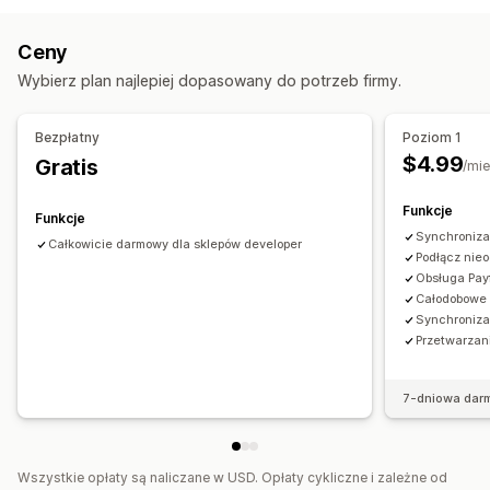
Wielu przewoźników
Realizacja zamówień
Powiadomienia
Ceny
Dostosowanie
E-mail
Powiadomienia w czasie rzeczywistym
Wybierz plan najlepiej dopasowany do potrzeb firmy.
Automatyczna synchronizacja danych
Bezpłatny
Poziom 1
$4.99
Gratis
/mie
Funkcje
Funkcje
Synchroniza
Całkowicie darmowy dla sklepów developer
Podłącz nieo
Obsługa Payf
Całodobowe 
Synchroniza
Przetwarzan
7-dniowa dar
Wszystkie opłaty są naliczane w USD. Opłaty cykliczne i zależne od