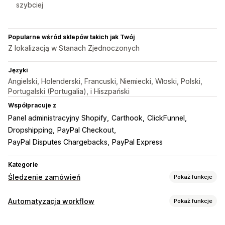
szybciej
Popularne wśród sklepów takich jak Twój
Z lokalizacją w Stanach Zjednoczonych
Języki
Angielski, Holenderski, Francuski, Niemiecki, Włoski, Polski,
Portugalski (Portugalia), i Hiszpański
Współpracuje z
Panel administracyjny Shopify
Carthook
ClickFunnel
Dropshipping
PayPal Checkout
PayPal Disputes Chargebacks
PayPal Express
Kategorie
Śledzenie zamówień
Pokaż funkcje
Śledzenie
Automatyzacja workflow
Pokaż funkcje
Śledzenie w czasie rzeczywistym
Globalne śledzenie
Zadania automatyzacji