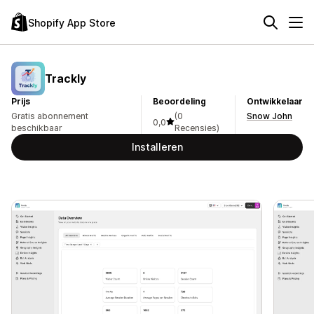
Shopify App Store
Trackly
Prijs
Beoordeling
Ontwikkelaar
Gratis abonnement
(0
Snow John
0,0
beschikbaar
Recensies)
Installeren