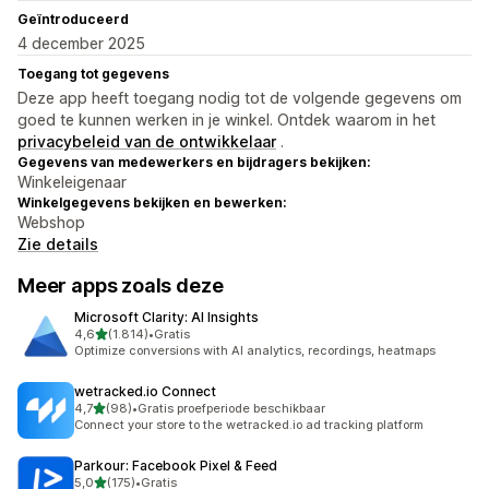
Geïntroduceerd
4 december 2025
Toegang tot gegevens
Deze app heeft toegang nodig tot de volgende gegevens om
goed te kunnen werken in je winkel. Ontdek waarom in het
privacybeleid van de ontwikkelaar
.
Gegevens van medewerkers en bijdragers bekijken:
Winkeleigenaar
Winkelgegevens bekijken en bewerken:
Webshop
Zie details
Meer apps zoals deze
Microsoft Clarity: AI Insights
van 5 sterren
4,6
(1.814)
•
Gratis
1814 recensies in totaal
Optimize conversions with AI analytics, recordings, heatmaps
wetracked.io Connect
van 5 sterren
4,7
(98)
•
Gratis proefperiode beschikbaar
98 recensies in totaal
Connect your store to the wetracked.io ad tracking platform
Parkour: Facebook Pixel & Feed
van 5 sterren
5,0
(175)
•
Gratis