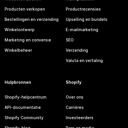
Producten verkopen
Productrecensies
Bestellingen en verzending
Upselling en bundels
Winkelontwerp
E-mailmarketing
Marketing en conversie
SEO
Winkelbeheer
Verzending
Valuta en vertaling
Hulpbronnen
Shopify
Shopify-helpcentrum
Over ons
API-documentatie
Carrières
Shopify Community
Investeerders
Shopify-blog
Pers en media