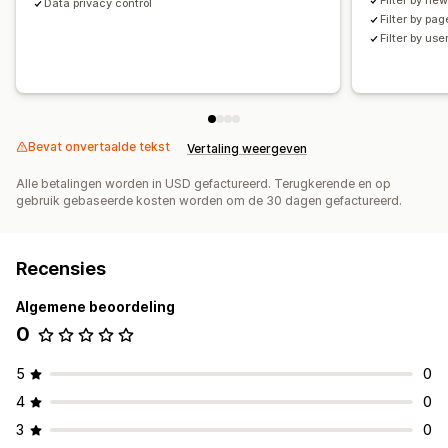
Filter by ne
Data privacy control
Filter by pa
Filter by use
Bevat onvertaalde tekst
Vertaling weergeven
Alle betalingen worden in USD gefactureerd. Terugkerende en op
gebruik gebaseerde kosten worden om de 30 dagen gefactureerd.
Recensies
Algemene beoordeling
0
5
0
4
0
3
0