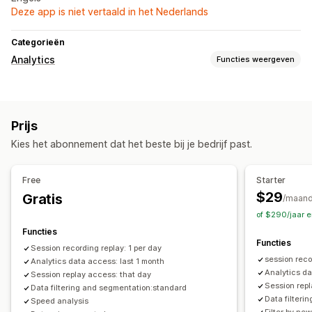
Deze app is niet vertaald in het Nederlands
Categorieën
Analytics
Functies weergeven
Klantgedrag
Tracking in realtime
Activiteiten volgen
Prijs
Evenementen volgen
Sessie opnieuw afspelen
Kies het abonnement dat het beste bij je bedrijf past.
Paginaweergaven
Visitor IP
Marketing en verkopen
Free
Starter
UTM volgen
$29
Gratis
/maan
of $290/jaar 
Beeldmateriaal en rapporten
Functies
Analyticsdashboard
Functies
Session recording replay: 1 per day
session reco
Analytics data access: last 1 month
Analytics da
Session replay access: that day
Session rep
Data filtering and segmentation:standard
Data filter
Speed analysis