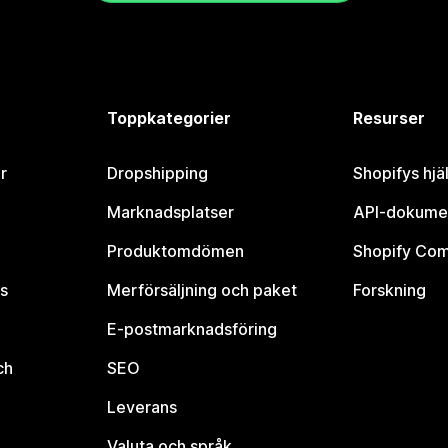
Toppkategorier
Resurser
r
Dropshipping
Shopifys hjä
Marknadsplatser
API-dokume
Produktomdömen
Shopify Co
s
Merförsäljning och paket
Forskning
E-postmarknadsföring
ch
SEO
Leverans
Valuta och språk