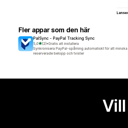
Lanse
Fler appar som den här
PalSync ‑ PayPal Tracking Sync
av 5 stjärnor
5,0
(2)
•
Gratis att installera
2 recensioner totalt
Synkronisera PayPal-spårning automatiskt för att minska
reserverade belopp och tvister
Vil