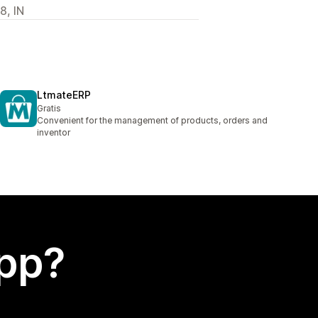
8, IN
LtmateERP
Gratis
Convenient for the management of products, orders and
inventor
app?