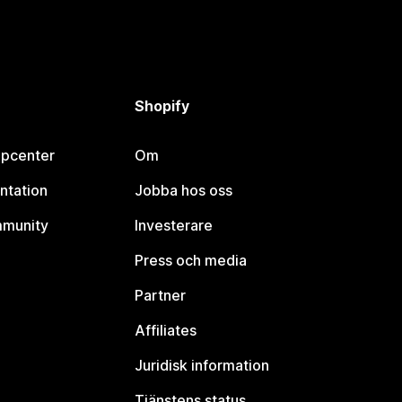
Shopify
lpcenter
Om
ntation
Jobba hos oss
mmunity
Investerare
Press och media
Partner
Affiliates
Juridisk information
Tjänstens status