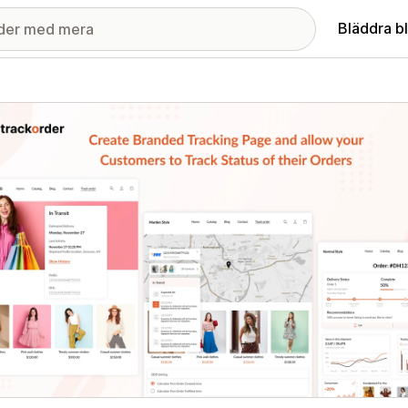
Bläddra b
ri med utvalda bilder