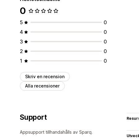
0
5
0
4
0
3
0
2
0
1
0
Skriv en recension
Alla recensioner
Support
Resur
Appsupport tillhandahålls av Sparq.
Utvec