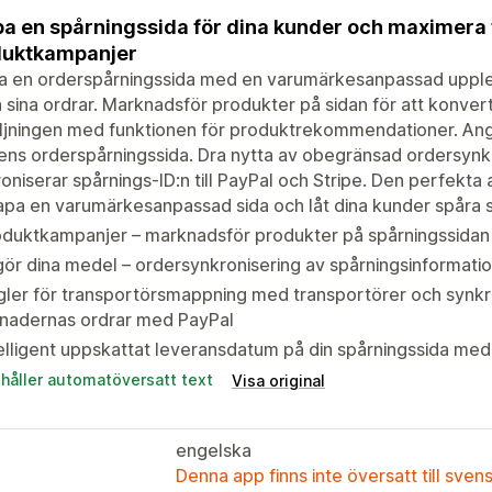
a en spårningssida för dina kunder och maximera
duktkampanjer
a en orderspårningssida med en varumärkesanpassad upplev
 sina ordrar. Marknadsför produkter på sidan för att konve
äljningen med funktionen för produktrekommendationer. An
ns orderspårningssida. Dra nytta av obegränsad ordersynk
oniserar spårnings-ID:n till PayPal och Stripe. Den perfekta
pa en varumärkesanpassad sida och låt dina kunder spåra st
oduktkampanjer – marknadsför produkter på spårningssidan
gör dina medel – ordersynkronisering av spårningsinformati
ler för transportörsmappning med transportörer och synkr
nadernas ordrar med PayPal
elligent uppskattat leveransdatum på din spårningssida med
ehåller automatöversatt text
Visa original
engelska
Denna app finns inte översatt till sven