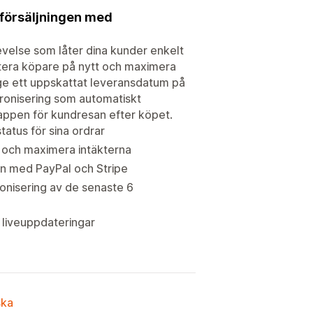
 försäljningen med
else som låter dina kunder enkelt
rtera köpare på nytt och maximera
ge ett uppskattat leveransdatum på
ronisering som automatiskt
 appen för kundresan efter köpet.
atus för sina ordrar
 och maximera intäkterna
on med PayPal och Stripe
onisering av de senaste 6
 liveuppdateringar
ska