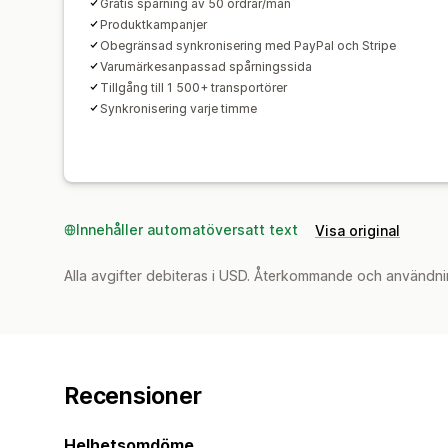
Gratis spårning av 50 ordrar/mån
Produktkampanjer
Obegränsad synkronisering med PayPal och Stripe
Varumärkesanpassad spårningssida
Tillgång till 1 500+ transportörer
Synkronisering varje timme
Innehåller automatöversatt text
Visa original
Alla avgifter debiteras i USD. Återkommande och användni
Recensioner
Helhetsomdöme