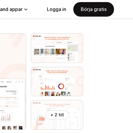
land appar
Logga in
Börja gratis
+ 2 till