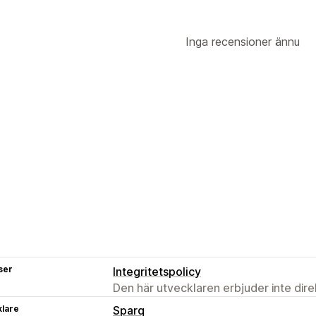
Inga recensioner ännu
ser
Integritetspolicy
Den här utvecklaren erbjuder inte dir
klare
Sparq