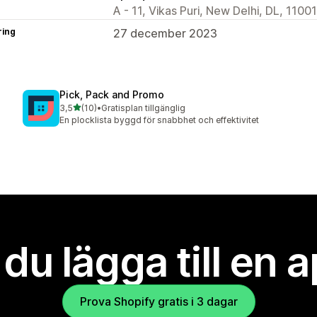
A - 11, Vikas Puri, New Delhi, DL, 11001
ring
27 december 2023
Pick, Pack and Promo
av 5 stjärnor
3,5
(10)
•
Gratisplan tillgänglig
10 recensioner totalt
En plocklista byggd för snabbhet och effektivitet
l du lägga till en 
Prova Shopify gratis i 3 dagar