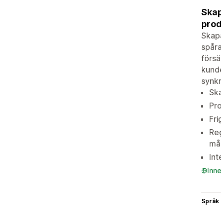
Skap
pro
Skap
spåra
förs
kunde
synkr
Ska
Pr
Fri
Reg
må
Int
Inn
Språk