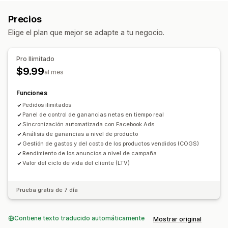
Marketing y ventas
Precios
Atribución de marketing
ROAS
Elige el plan que mejor se adapte a tu negocio.
Información útil de ganancias
Seguimiento de compra
Pro Ilimitado
Imágenes e informes
$9.99
al mes
Panel de control de informes y estadísticas
Informes de múltiples tiendas
Funciones
Pedidos ilimitados
Panel de control de ganancias netas en tiempo real
Sincronización automatizada con Facebook Ads
Análisis de ganancias a nivel de producto
Gestión de gastos y del costo de los productos vendidos (COGS)
Rendimiento de los anuncios a nivel de campaña
Valor del ciclo de vida del cliente (LTV)
Prueba gratis de 7 día
Contiene texto traducido automáticamente
Mostrar original