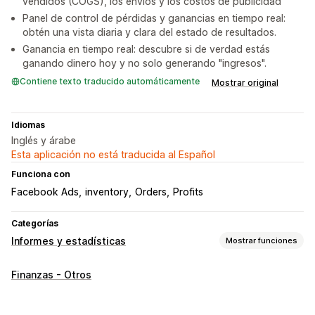
vendidos (COGS), los envíos y los costos de publicidad
Panel de control de pérdidas y ganancias en tiempo real:
obtén una vista diaria y clara del estado de resultados.
Ganancia en tiempo real: descubre si de verdad estás
ganando dinero hoy y no solo generando "ingresos".
Contiene texto traducido automáticamente
Mostrar original
Idiomas
Inglés y árabe
Esta aplicación no está traducida al Español
Funciona con
Facebook Ads
inventory
Orders
Profits
Categorías
Informes y estadísticas
Mostrar funciones
Comportamiento de los clientes
Finanzas - Otros
Seguimiento en tiempo real
Seguimiento de actividad
Seguimiento de eventos