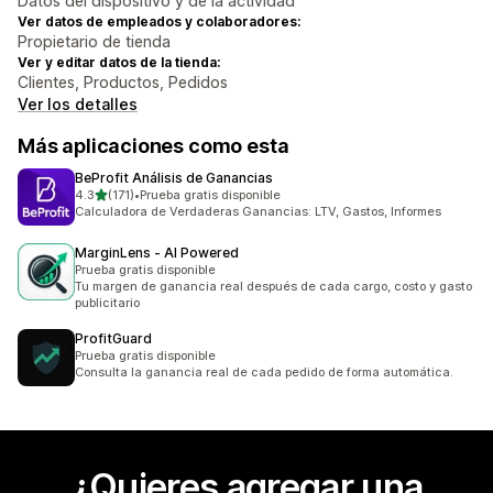
Datos del dispositivo y de la actividad
Ver datos de empleados y colaboradores:
Propietario de tienda
Ver y editar datos de la tienda:
Clientes, Productos, Pedidos
Ver los detalles
Más aplicaciones como esta
BeProfit Análisis de Ganancias
de 5 estrellas
4.3
(171)
•
Prueba gratis disponible
171 reseñas en total
Calculadora de Verdaderas Ganancias: LTV, Gastos, Informes
MarginLens ‑ AI Powered
Prueba gratis disponible
Tu margen de ganancia real después de cada cargo, costo y gasto
publicitario
ProfitGuard
Prueba gratis disponible
Consulta la ganancia real de cada pedido de forma automática.
¿Quieres agregar una