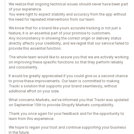
We realize that ongoing technical issues should never have been part
of your experience.
You were right to expect stability and accuracy from the app without
the need for repeated interventions from our team.
We know that for a brand like yours accurate tracking is not just a
feature, it is an essential part of your promise to customers.
Any inconsistency in showing the correct origin or delivery status
directly affects your credibility, and we regret that our service failed to
provide this essential function.
The whole team would like to assure you that we are actively working
on improving these specific functions so that they perform reliably
and consistently.
It would be greatly appreciated if you could give us a second chance
to prove these improvements. Our team is committed to making
Trackr a solution that supports your brand seamlessly, without
additional effort on your side.
What concerns Markets, we've informed you that Trackr was updated
on September 15th to provide Shopify Markets compatibility.
Thank you once again for your feedback and for the opportunity to
learn from this experience.
We hope to regain your trust and continue supporting your business
in the future.