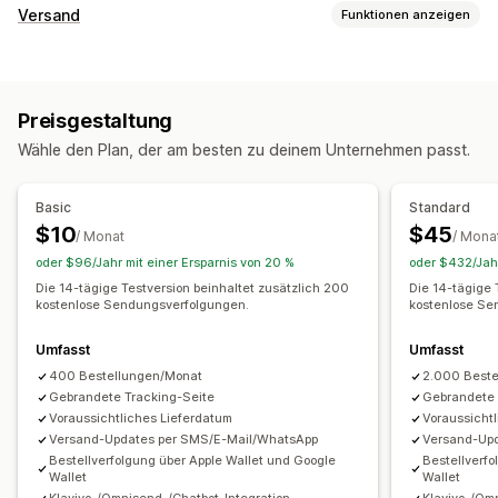
Tracking
Versand
Funktionen anzeigen
Trackingseite mit Branding
Seite für die Bestellungssuche
Etiketten und Verpackung
Tracking in Echtzeit
Benutzerdefinierter Tracking-Link
Lieferdatum
Bestellsynchronisierung
Mehrere Sprachen
Übersetzung
Voraussichtliches Lieferdatum
Preisgestaltung
Versanddienstleisterauswahl
Globales Tracking
Dashboards
Export von Bestellungen
Wähle den Plan, der am besten zu deinem Unternehmen passt.
Verschiedene Versanddienstleister
Analysen
Verwaltung von Lieferungen
Maskierung Versanddienstleister
Bestellsynchronisierung
Tracking in Echtzeit
Basic
Standard
Tracking-Seite mit Branding
E-Mail-Benachrichtigungen
Benachrichtigungen
$10
$45
/ Monat
/ Mona
Bestellupdates
Versandanalysen
E-Mail
Benachrichtigungen in Echtzeit
SMS
Übersetzung
oder $96/Jahr mit einer Ersparnis von 20 %
oder $432/Jahr
Benutzerdefinierte Benachrichtigungen
Automatisierungen
Die 14-tägige Testversion beinhaltet zusätzlich 200
Die 14-tägige 
kostenlose Sendungsverfolgungen.
kostenlose Se
Umfasst
Umfasst
400 Bestellungen/Monat
2.000 Best
Gebrandete Tracking-Seite
Gebrandete 
Voraussichtliches Lieferdatum
Voraussicht
Versand-Updates per SMS/E-Mail/WhatsApp
Versand-Up
Bestellverfolgung über Apple Wallet und Google
Bestellverfo
Wallet
Wallet