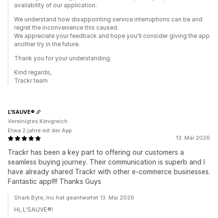
availability of our application.
We understand how disappointing service interruptions can be and
regret the inconvenience this caused.
We appreciate your feedback and hope you'll consider giving the app
another try in the future.
Thank you for your understanding.
Kind regards,
Trackr team
L'SAUVE®
Vereinigtes Königreich
Etwa 2 jahre mit der App
13. Mai 2026
Trackr has been a key part to offering our customers a
seamless buying journey. Their communication is superb and I
have already shared Trackr with other e-commerce businesses.
Fantastic app!!!! Thanks Guys
Shark Byte, Inc hat geantwortet 13. Mai 2026
Hi, L'SAUVE®!