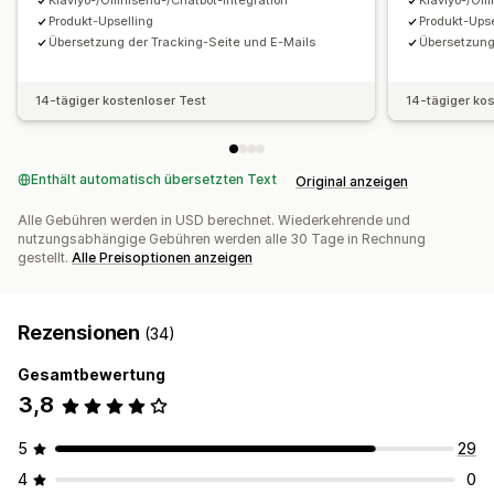
Klaviyo-/Omnisend-/Chatbot-Integration
Klaviyo-/Om
Produkt-Upselling
Produkt-Upse
Übersetzung der Tracking-Seite und E-Mails
Übersetzung
14-tägiger kostenloser Test
14-tägiger ko
Enthält automatisch übersetzten Text
Original anzeigen
Alle Gebühren werden in USD berechnet. Wiederkehrende und
nutzungsabhängige Gebühren werden alle 30 Tage in Rechnung
gestellt.
Alle Preisoptionen anzeigen
Rezensionen
(34)
Gesamtbewertung
3,8
5
29
4
0