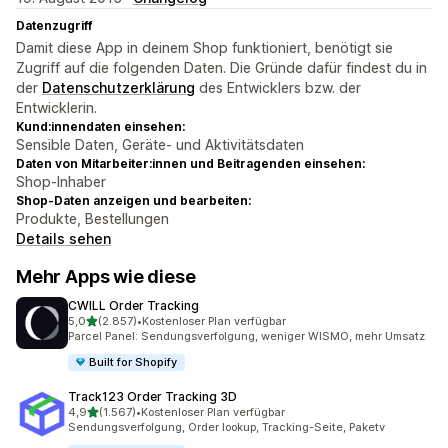
Datenzugriff
Damit diese App in deinem Shop funktioniert, benötigt sie
Zugriff auf die folgenden Daten. Die Gründe dafür findest du in
der
Datenschutzerklärung
des Entwicklers bzw. der
Entwicklerin.
Kund:innendaten einsehen:
Sensible Daten, Geräte- und Aktivitätsdaten
Daten von Mitarbeiter:innen und Beitragenden einsehen:
Shop-Inhaber
Shop-Daten anzeigen und bearbeiten:
Produkte, Bestellungen
Details sehen
Mehr Apps wie diese
CWILL Order Tracking
von 5 Sternen
5,0
(2.857)
•
Kostenloser Plan verfügbar
2857 Rezensionen insgesamt
Parcel Panel: Sendungsverfolgung, weniger WISMO, mehr Umsatz
Built for Shopify
Track123 Order Tracking 3D
von 5 Sternen
4,9
(1.567)
•
Kostenloser Plan verfügbar
1567 Rezensionen insgesamt
Sendungsverfolgung, Order lookup, Tracking-Seite, Paketv