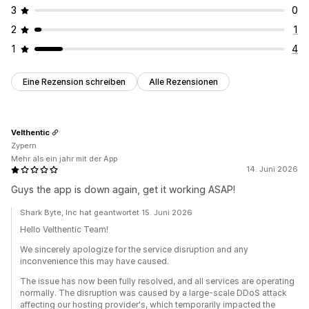
3
0
2
1
1
4
Eine Rezension schreiben
Alle Rezensionen
Velthentic
Zypern
Mehr als ein jahr mit der App
14. Juni 2026
Guys the app is down again, get it working ASAP!
Shark Byte, Inc hat geantwortet 15. Juni 2026
Hello Velthentic Team!
We sincerely apologize for the service disruption and any
inconvenience this may have caused.
The issue has now been fully resolved, and all services are operating
normally. The disruption was caused by a large-scale DDoS attack
affecting our hosting provider's, which temporarily impacted the