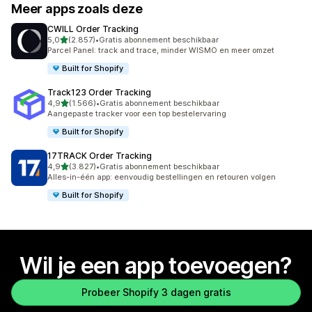
Meer apps zoals deze
CWILL Order Tracking
van 5 sterren
5,0
(2.857)
•
Gratis abonnement beschikbaar
2857 recensies in totaal
Parcel Panel: track and trace, minder WISMO en meer omzet
Built for Shopify
Track123 Order Tracking
van 5 sterren
4,9
(1.566)
•
Gratis abonnement beschikbaar
1566 recensies in totaal
Aangepaste tracker voor een top bestelervaring
Built for Shopify
17TRACK Order Tracking
van 5 sterren
4,9
(3.827)
•
Gratis abonnement beschikbaar
3827 recensies in totaal
Alles-in-één app: eenvoudig bestellingen en retouren volgen
Built for Shopify
Wil je een app toevoegen?
Probeer Shopify 3 dagen gratis