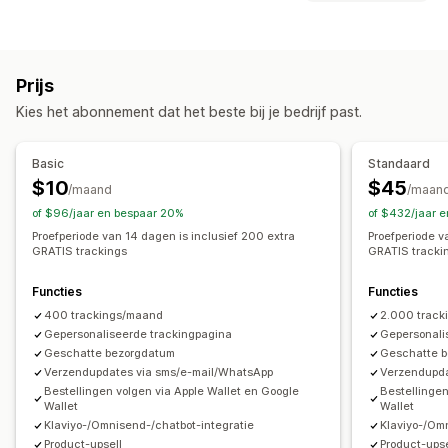
Trackingpagina met eigen merk
Labels en verpakking
Pagina voor het opzoeken van bestellingen
Leverdatum
Synchronisatie van bestellingen
Tracking in realtime
Aangepaste trackinglink
Vertaling
Prijs
Meerdere talen
Vervoerdersselectie
Geschatte leverdatum
Wereldwijde tracking
Dashboards
Kies het abonnement dat het beste bij je bedrijf past.
Export van bestellingen
Meerdere vervoerders
Analytics
Zendingen beheren
Verbergen vervoerder
Synchronisatie van bestellingen
Tracking in realtime
Basic
Standaard
Trackingpagina met eigen merk
E-mailmeldingen
Meldingen
$10
$45
/maand
/maan
Updates van bestellingen
Analytics voor verzendingen
E-mail
Meldingen in realtime
SMS
Vertaling
of $96/jaar en bespaar 20%
of $432/jaar 
Aangepaste meldingen
Automatiseringen
Proefperiode van 14 dagen is inclusief 200 extra
Proefperiode v
GRATIS trackings
GRATIS tracki
Functies
Functies
400 trackings/maand
2.000 trac
Gepersonaliseerde trackingpagina
Gepersonali
Geschatte bezorgdatum
Geschatte 
Verzendupdates via sms/e-mail/WhatsApp
Verzendupda
Bestellingen volgen via Apple Wallet en Google
Bestellingen
Wallet
Wallet
Klaviyo-/Omnisend-/chatbot-integratie
Klaviyo-/Om
Product-upsell
Product-upse