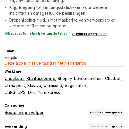
24/7 livechat-ondersteuning.
Krijg toegang tot zendingsstatistieken voor diepere
inzichten en datagestuurde beslissingen.
Dropshipping-modus met maskering van vervoerders en
verborgen Chinese oorsprong.
Bevat automatisch vertaalde tekst
Origineel weergeven
Talen
Engels
Deze app is niet vertaald in het Nederlands
Werkt met
Checkout
Klantaccounts
Shopify-beheercentrum
Chatbot
China post, Klaviyo, Omnisend
Segment.io
USPS, UPS, DHL, YunExpress
Categorieën
Bestellingen volgen
Functies weergeven
Tracking
Verzending
Functies weergeven