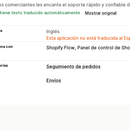
os comerciantes les encanta el soporte rápido y confiable d
tiene texto traducido automáticamente
Mostrar original
as
Inglés
Esta aplicación no está traducida al E
ona con
Shopify Flow
Panel de control de Sho
orías
Seguimiento de pedidos
Seguimiento
Envíos
Página de seguimiento de promoción
Etiquetas y embalaje
Página de búsqueda de pedidos
Segu
Fecha de entrega
Sincronización de 
Enlace de seguimiento personalizado
Selección de empresa de transportes
Fecha de entrega estimada
Seguimie
Exportación de pedidos
Múltiples e
Gestión de envíos
Informes y estadísticas
Protección d