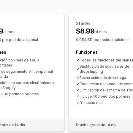
Sincronización de pedidos
Seguimien
Página de seguimiento de promoción
Notificaciones
Notificaciones de correo electrónico
Correo electrónico
Notificaciones en
Informes y estadísticas de envíos
Starter
Notificaciones personalizadas
Autom
9
$8.99
al mes
al mes
 por pedido adicional
0,05 USD por pedido adicional
nes
Funciones
ación con más de 1.900
Todas las funciones del plan Li
ortistas
Sustitución de sucursales de
 de seguimiento en tiempo real
dropshipping
ienda
Fecha estimada de entrega
ación con correos electrónicos y
Traducción de puntos de contr
 Shopify
Eliminación de la marca de Tra
e 200 pedidos por mes
Incluye 400 pedidos por mes
¡Y mucho más!
ratis de 14 día
Prueba gratis de 14 día