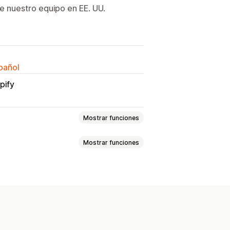
e nuestro equipo en EE. UU.
spañol
pify
Mostrar funciones
Mostrar funciones
 de marca
imiento en tiempo real
pedidos
Múltiples idiomas
Traducción
nto general
Paneles de control
mpresas de transportes
API
e la empresa de transportes