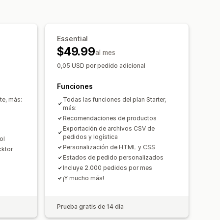
to en tiempo real
 de marca
Actualizaciones de pedidos
 tiempo real
SMS
Traducción
Essential
atizaciones
$49.99
al mes
0,05 USD por pedido adicional
Funciones
te, más:
Todas las funciones del plan Starter,
más:
Recomendaciones de productos
Exportación de archivos CSV de
pedidos y logística
ol
Personalización de HTML y CSS
cktor
Estados de pedido personalizados
Incluye 2.000 pedidos por mes
¡Y mucho más!
Prueba gratis de 14 día