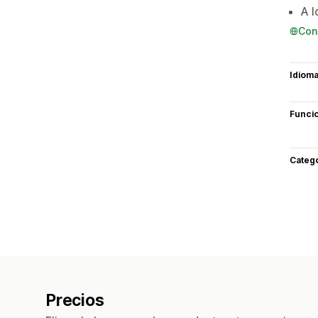
A l
Con
Idiom
Funci
Categ
Precios