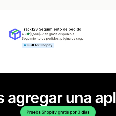
Track123 Seguimiento de pedido
de 5 estrellas
4.9
(1,566)
•
Plan gratis disponible
1566 reseñas en total
Seguimiento de pedidos, página de segu
Built for Shopify
s agregar una apl
Prueba Shopify gratis por 3 días