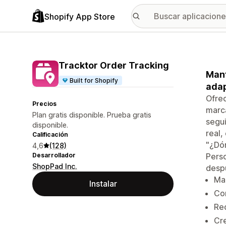
Shopify App Store
Tracktor Order Tracking
Mant
Built for Shopify
adap
Ofrec
Precios
marca
Plan gratis disponible. Prueba gratis
segui
disponible.
real,
Calificación
"¿Dón
4,6
(128)
Desarrollador
Perso
ShopPad Inc.
desp
Man
Instalar
Con
Red
Cre