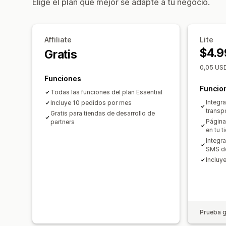
Elige el plan que mejor se adapte a tu negocio.
Affiliate
Lite
$4.9
Gratis
0,05 USD
Funciones
Funcio
Todas las funciones del plan Essential
Integr
Incluye 10 pedidos por mes
transp
Gratis para tiendas de desarrollo de
Página
partners
en tu t
Integr
SMS de
Incluy
Prueba g