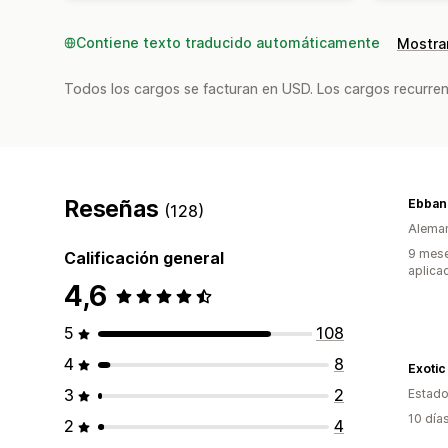
Contiene texto traducido automáticamente
Mostrar
Todos los cargos se facturan en USD. Los cargos recurren
Reseñas
Ebban
(128)
Alema
9 mese
Calificación general
aplica
4,6
5
108
4
8
Exotic
3
2
Estado
10 día
2
4