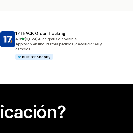
17TRACK Order Tracking
de 5 estrellas
4.9
(3,824)
•
Plan gratis disponible
3824 reseñas en total
App todo en uno: rastrea pedidos, devoluciones y
cambios
Built for Shopify
icación?