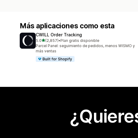
Más aplicaciones como esta
CWILL Order Tracking
de 5 estrellas
5.0
(2,857)
•
Plan gratis disponible
2857 reseñas en total
Parcel Panel: seguimiento de pedidos, menos WISMO y
más ventas
Built for Shopify
¿Quiere