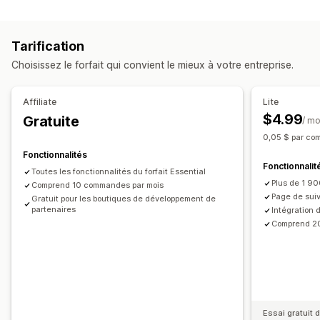
Étiquettes et emballages
Page de recherche de commande
Suivi en temps réel
Date de livraison
Synchronisation des commandes
Lien de suivi personnalisé
Traduction
Tarification
Multilingue
Sélection du transporteur
Date de livraison estimée
Suivi global
Tableaux de bord
Choisissez le forfait qui convient le mieux à votre entreprise.
Exportation de commande
Multi-transporteur
API
Gestion des expéditions
Analyses de données
Masquage du transporteur
Synchronisation des commandes
Suivi en temps réel
Affiliate
Lite
Page de suivi à l’image de la marque
Notifications
$4.99
Gratuite
/ mo
Notifications par e-mail
Mises à jour des commandes
E-mail
Notifications en temps réel
SMS
Traduction
0,05 $ par co
Analyses de données d’expédition
Notifications personnalisées
Automatisations
Fonctionnalités
Fonctionnalit
Toutes les fonctionnalités du forfait Essential
Plus de 1 90
Comprend 10 commandes par mois
Page de suiv
Gratuit pour les boutiques de développement de
partenaires
Intégration 
Comprend 2
Essai gratuit d