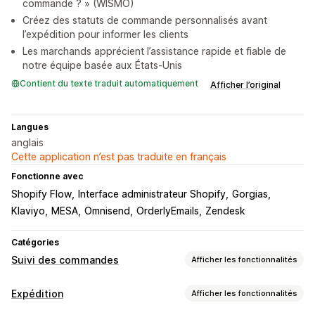
commande ? » (WISMO)
Créez des statuts de commande personnalisés avant
l’expédition pour informer les clients
Les marchands apprécient l’assistance rapide et fiable de
notre équipe basée aux États-Unis
Contient du texte traduit automatiquement
Afficher l’original
Langues
anglais
Cette application n’est pas traduite en français
Fonctionne avec
Shopify Flow
Interface administrateur Shopify
Gorgias
Klaviyo
MESA
Omnisend
OrderlyEmails
Zendesk
Catégories
Suivi des commandes
Afficher les fonctionnalités
Suivi
Expédition
Afficher les fonctionnalités
Page de suivi à l’image de la marque