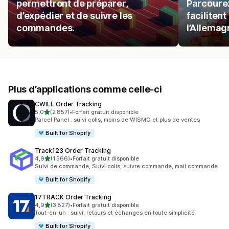
permettront de préparer,
Parcourez
d’expédier et de suivre les
facilitent
commandes.
l’Allemag
Plus d’applications comme celle-ci
CWILL Order Tracking
étoile(s) sur 5
5,0
(2 857)
•
Forfait gratuit disponible
2857 avis au total
Parcel Panel : suivi colis, moins de WISMO et plus de ventes
Built for Shopify
Track123 Order Tracking
étoile(s) sur 5
4,9
(1 566)
•
Forfait gratuit disponible
1566 avis au total
Suivi de commande, Suivi colis, suivre commande, mail commande
Built for Shopify
17TRACK Order Tracking
étoile(s) sur 5
4,9
(3 827)
•
Forfait gratuit disponible
3827 avis au total
Tout-en-un : suivi, retours et échanges en toute simplicité
Built for Shopify