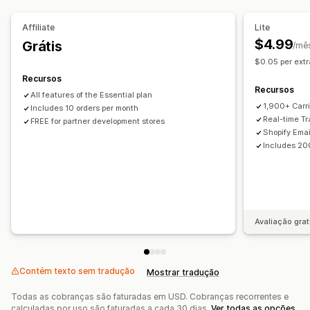
Gerenciamento de remessas
Painéis de controle
Exportação de pedidos
Sincronização de pedidos
Affiliate
Lite
Várias transportadoras
API
Análises
Acompanhamento em tempo real
$4.99
Grátis
/mê
Mascaramento de transportadora
Página de rastreamento com a marca
$0.05 per extr
Notificações por e-mail
Atualizações de pedidos
Notificações
Recursos
Recursos
Análises de frete
E-mail
Notificações em tempo real
SMS
Tradução
All features of the Essential plan
1,900+ Carri
Includes 10 orders per month
Notificações personalizadas
Automações
Real-time Tr
FREE for partner development stores
Shopify Emai
Includes 20
Avaliação grat
Contém texto sem tradução
Mostrar tradução
Todas as cobranças são faturadas em USD. Cobranças recorrentes e
calculadas por uso são faturadas a cada 30 dias.
Ver todas as opções