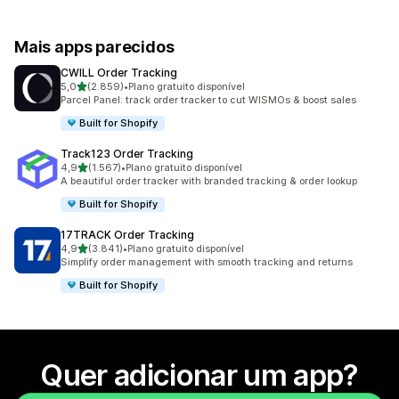
Mais apps parecidos
CWILL Order Tracking
de 5 estrelas
5,0
(2.859)
•
Plano gratuito disponível
2859 avaliações ao todo
Parcel Panel: track order tracker to cut WISMOs & boost sales
Built for Shopify
Track123 Order Tracking
de 5 estrelas
4,9
(1.567)
•
Plano gratuito disponível
1567 avaliações ao todo
A beautiful order tracker with branded tracking & order lookup
Built for Shopify
17TRACK Order Tracking
de 5 estrelas
4,9
(3.841)
•
Plano gratuito disponível
3841 avaliações ao todo
Simplify order management with smooth tracking and returns
Built for Shopify
Quer adicionar um app?