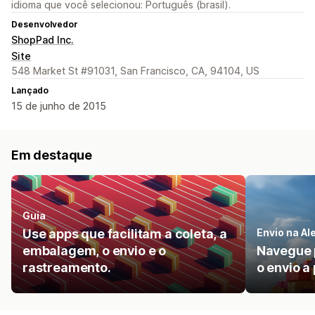
idioma que você selecionou: Português (brasil).
Desenvolvedor
ShopPad Inc.
Site
548 Market St #91031, San Francisco, CA, 94104, US
Lançado
15 de junho de 2015
Em destaque
Guia
Use apps que facilitam a coleta, a
Envio na A
embalagem, o envio e o
Navegue p
rastreamento.
o envio a