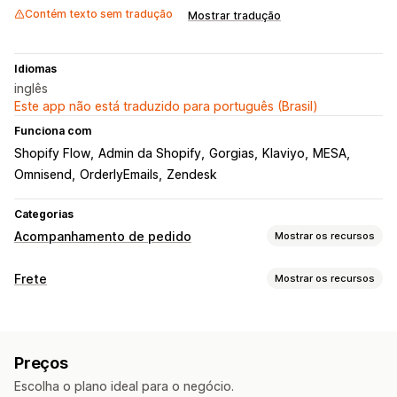
Contém texto sem tradução
Mostrar tradução
Idiomas
inglês
Este app não está traduzido para português (Brasil)
Funciona com
Shopify Flow
Admin da Shopify
Gorgias
Klaviyo
MESA
Omnisend
OrderlyEmails
Zendesk
Categorias
Acompanhamento de pedido
Mostrar os recursos
Acompanhamento
Frete
Mostrar os recursos
Página de rastreamento com a marca
Etiquetas e embalagem
Página de pesquisa de pedidos
Data de entrega
Sincronização de pedidos
Rastreamento em tempo real
Preços
Em vários idiomas
Seleção de transportadora
Link de rastreamento personalizado
Tradução
Escolha o plano ideal para o negócio.
Data de entrega estimada
Rastreamento global