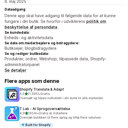
6. maj 2025
Dataadgang
Denne app skal have adgang til følgende data for at kunne
fungere i din butik. Se hvorfor i udviklerens
politik om
beskyttelse af persondata
.
Se kundedata:
Enheds- og aktivitetsdata
Se data om medarbejdere og bidragydere:
Butiksejer, blogbidragydere
Se og rediger butiksdata:
Produkter, ordrer, Webshop, tilpassede data, Shopify-
administratorpanel
Se detaljer
Flere apps som denne
Shopify Translate & Adapt
ud af 5 stjerner
4,5
(1.395)
•
Gratis
1395 anmeldelser i alt
Oversæt og tilpas indholdet i din butik til alle markeder
T Lab ‑ AI Sprogoversættelse
ud af 5 stjerner
4,9
(924)
•
Gratis at installere
924 anmeldelser i alt
Oversæt butikken til flere sprog og tilføj flere valutaer.
Built for Shopify