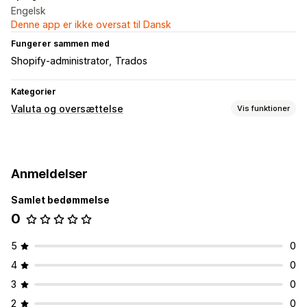
Engelsk
Denne app er ikke oversat til Dansk
Fungerer sammen med
Shopify-administrator
Trados
Kategorier
Valuta og oversættelse
Vis funktioner
Sprogoversættelse
Maskinoversættelse
Masseoversættelse
Anmeldelser
Manuel oversættelse
Sprogskifter
Samlet bedømmelse
0
5
0
4
0
3
0
2
0