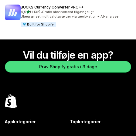
BUCKS Currency Converter PRO++
ud af 5 stjerner
4,9
(1.132)
•
Gratis abonnement tilgængeligt
1132 anmeldelser i alt
Ubegrænset multivalutavælger via geolokation + AI-analyse
Built for Shopify
Vil du tilføje en app?
Prøv Shopify gratis i 3 dage
Appkategorier
Topkategorier