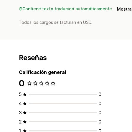
Contiene texto traducido automáticamente
Mostrar
Todos los cargos se facturan en USD.
Reseñas
Calificación general
0
5
0
4
0
3
0
2
0
1
0