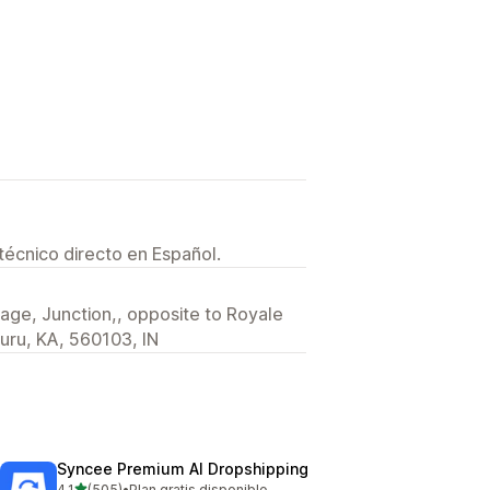
técnico directo en Español.
lage, Junction,, opposite to Royale
uru, KA, 560103, IN
Syncee Premium AI Dropshipping
de 5 estrellas
4.1
(505)
•
Plan gratis disponible