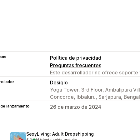
sos
Política de privacidad
Preguntas frecuentes
Este desarrollador no ofrece soporte 
ollador
Desiqlo
Yoga Tower, 3rd Floor, Ambalipura Vil
Concorde, Ibbaluru, Sarjapura, Bengal
 de lanzamiento
26 de marzo de 2024
SexyLiving: Adult Dropshipping
de 5 estrellas
5.0
(6)
•
Instalación gratuita