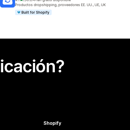
505 reseñas en total
Productos dropshipping, proveedores EE. UU., UE, UK
Built for Shopify
icación?
Shopify