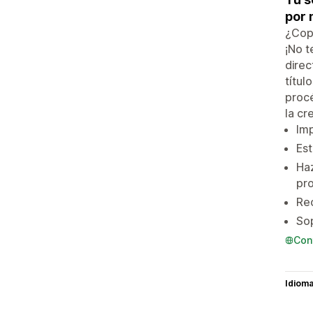
por 
¿Copi
¡No t
direc
títul
procé
la cr
Imp
Est
Haz
pr
Rec
Sop
Con
Idiom