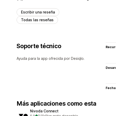
Escribir una reseña
Todas las reseñas
Soporte técnico
Recur
Ayuda para la app ofrecida por Desiqlo.
Desarr
Fecha
Más aplicaciones como esta
Nivoda Connect
de 5 estrellas
5.0
(13)
•
Plan gratis disponible