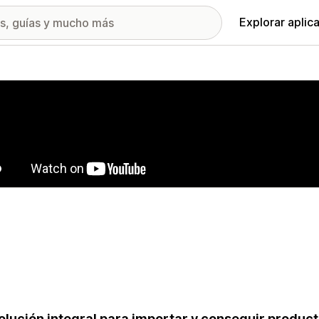
Explorar aplic
ía de imágenes destacadas
olución integral para importar y conseguir product