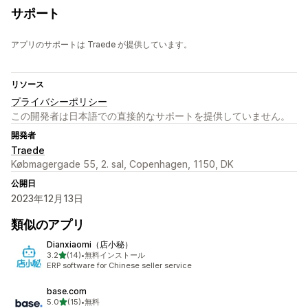
サポート
アプリのサポートは Traede が提供しています。
リソース
プライバシーポリシー
この開発者は日本語での直接的なサポートを提供していません。
開発者
Traede
Købmagergade 55, 2. sal, Copenhagen, 1150, DK
公開日
2023年12月13日
類似のアプリ
Dianxiaomi（店小秘）
5つ星中
3.2
(14)
•
無料インストール
合計レビュー数：14件
ERP software for Chinese seller service
base.com
5つ星中
5.0
(15)
•
無料
合計レビュー数：15件