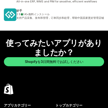
All-in-one ERP, WMS and PIM for smoother, efficient workflows
妙手
5つ星中
2.5
(4)
•
無料インストール
合計レビュー数：4件
支持产品采集、发布和管理，订单同步和处理，帮助中国卖家更好管理店铺
使ってみたいアプリがあり
ましたか？
Shopifyを3日間無料でお試しください
アプリカテゴリー
トップカテゴリー