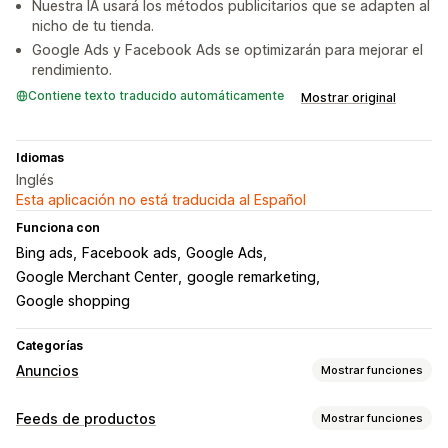
Nuestra IA usará los métodos publicitarios que se adapten al
nicho de tu tienda.
Google Ads y Facebook Ads se optimizarán para mejorar el
rendimiento.
Contiene texto traducido automáticamente
Mostrar original
Idiomas
Inglés
Esta aplicación no está traducida al Español
Funciona con
Bing ads
Facebook ads
Google Ads
Google Merchant Center
google remarketing
Google shopping
Categorías
Anuncios
Mostrar funciones
Segmentación
Feeds de productos
Mostrar funciones
Segmentos de público
Públicos similares