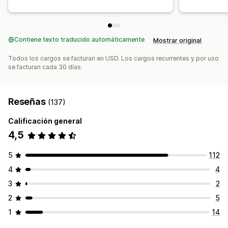
Atribución UTM
Fuente de tráfico
Contiene texto traducido automáticamente
Mostrar original
Todos los cargos se facturan en USD. Los cargos recurrentes y por uso
se facturan cada 30 días.
Reseñas
(137)
Calificación general
4,5
5
112
4
4
3
2
2
5
1
14