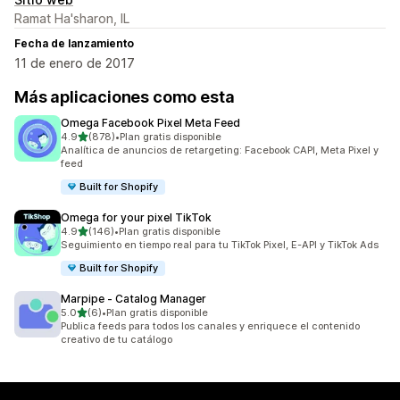
Ramat Ha'sharon, IL
Fecha de lanzamiento
11 de enero de 2017
Más aplicaciones como esta
Omega Facebook Pixel Meta Feed
de 5 estrellas
4.9
(878)
•
Plan gratis disponible
878 reseñas en total
Analítica de anuncios de retargeting: Facebook CAPI, Meta Pixel y
feed
Built for Shopify
Omega for your pixel TikTok
de 5 estrellas
4.9
(146)
•
Plan gratis disponible
146 reseñas en total
Seguimiento en tiempo real para tu TikTok Pixel, E-API y TikTok Ads
Built for Shopify
Marpipe ‑ Catalog Manager
de 5 estrellas
5.0
(6)
•
Plan gratis disponible
6 reseñas en total
Publica feeds para todos los canales y enriquece el contenido
creativo de tu catálogo