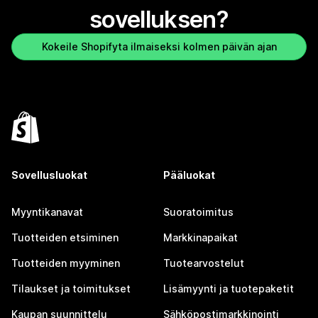
sovelluksen?
Kokeile Shopifyta ilmaiseksi kolmen päivän ajan
Sovellusluokat
Pääluokat
Myyntikanavat
Suoratoimitus
Tuotteiden etsiminen
Markkinapaikat
Tuotteiden myyminen
Tuotearvostelut
Tilaukset ja toimitukset
Lisämyynti ja tuotepaketit
Kaupan suunnittelu
Sähköpostimarkkinointi