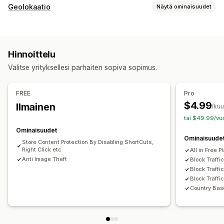
Geolokaatio
Näytä ominaisuudet
Estäminen
Maat
Osavaltiot
Kaupungit
Botit
IP-osoitteet
Hinnoittelu
Valkoinen lista
Valitse yrityksellesi parhaiten sopiva sopimus.
Uudelleenohjaukset
IP-osoite
Maa
Automaattinen uudelleenohjaus
FREE
Pro
$4.99
Ilmainen
/ku
tai $49.99/vuo
Ominaisuudet
Ominaisuude
Store Content Protection By Disabling ShortCuts,
Right Click etc
All in Free P
Anti Image Theft
Block Traffic
Block Traffi
Block Traffi
Country Bas