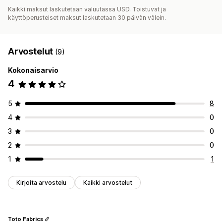
Kaikki maksut laskutetaan valuutassa USD. Toistuvat ja
käyttöperusteiset maksut laskutetaan 30 päivän välein.
Arvostelut
(9)
Kokonaisarvio
4
5
8
4
0
3
0
2
0
1
1
Kirjoita arvostelu
Kaikki arvostelut
Toto Fabrics