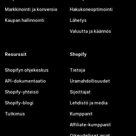
Markkinointi ja konversio
Hakukoneoptimointi
Kaupan hallinnointi
Lähetys
Valuutta ja käännös
Resurssit
Shopify
Shopifyn ohjekeskus
Tietoja
API-dokumentaatio
Uramahdollisuudet
Shopify-yhteisö
Sijoittajat
Shopify-blogi
Lehdistö ja media
Tutkimus
Kumppanit
Affiliate-kumppanit
Oikeudelliset asiat