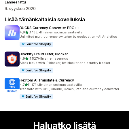
Lanseerattu
9. syyskuu 2020
Lisää tämänkaltaisia sovelluksia
BUCKS Currency Converter PRO++
/ 5 tähteä
4,9
(1 135)
•
Ilmainen sopimus saatavilla
1135 arvostelua yhteensä
Unlimited multi currency switcher by geolocation +AI Analytics
Built for Shopify
Blockify Fraud Filter, Blocker
/ 5 tähteä
4,9
(1 527)
•
Ilmainen asennus
1527 arvostelua yhteensä
Block fraud with IP blocker, bot blocker and country blocker
Built for Shopify
Hextom AI Translate & Currency
/ 5 tähteä
4,7
(1 174)
•
Ilmainen sopimus saatavilla
1174 arvostelua yhteensä
Translate with GPT, Claude, Gemini, etc and currency converter
Built for Shopify
Haluatko lisätä