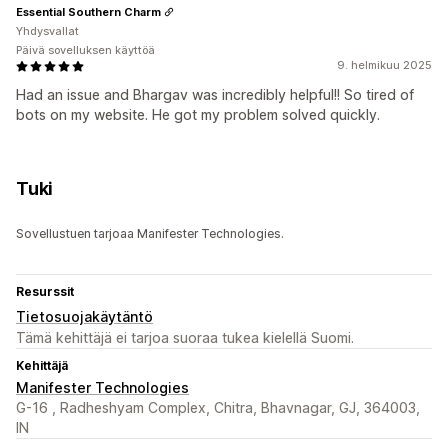
Essential Southern Charm
Yhdysvallat
Päivä sovelluksen käyttöä
9. helmikuu 2025
Had an issue and Bhargav was incredibly helpful!! So tired of
bots on my website. He got my problem solved quickly.
Tuki
Sovellustuen tarjoaa Manifester Technologies.
Resurssit
Tietosuojakäytäntö
Tämä kehittäjä ei tarjoa suoraa tukea kielellä Suomi.
Kehittäjä
Manifester Technologies
G-16 , Radheshyam Complex, Chitra, Bhavnagar, GJ, 364003,
IN